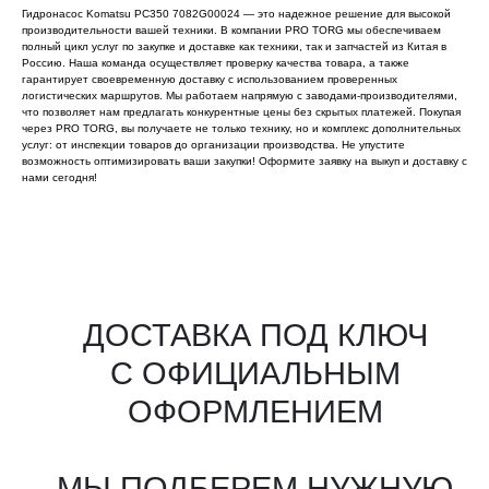
Гидронасос Komatsu PC350 7082G00024 — это надежное решение для высокой
производительности вашей техники. В компании PRO TORG мы обеспечиваем
полный цикл услуг по закупке и доставке как техники, так и запчастей из Китая в
Россию. Наша команда осуществляет проверку качества товара, а также
гарантирует своевременную доставку с использованием проверенных
логистических маршрутов. Мы работаем напрямую с заводами-производителями,
что позволяет нам предлагать конкурентные цены без скрытых платежей. Покупая
через PRO TORG, вы получаете не только технику, но и комплекс дополнительных
услуг: от инспекции товаров до организации производства. Не упустите
возможность оптимизировать ваши закупки! Оформите заявку на выкуп и доставку с
нами сегодня!
Все агрегаты проходят
промышленную дефектовку, замену
(изношенных узлов), сборку
и испытания на стенде