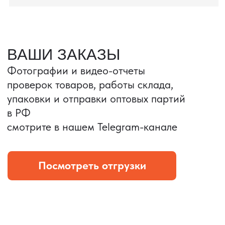
Портативные колонки
Складная зарядка
Условия: Тираж 3100 шт.
Условия: Тираж 5900 шт.
Колонка с шнуром
Магнитная зарядка 3в1.
зарядным, без коробки
15w.
и ложемента (эвы).
Комплект: устройство +
провод Type C.
КОНТРОЛЬ КАЧЕСТВА
Проверка по ТЗ включает:
— измерения размеров
— визуальный осмотр
— маркировку