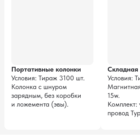
Даю согласие на обработку
персональных данных
и соглашаюсь с
политикой конфиденциальности
Оставить заявку
Звонок бесплатный
НАВИГАЦИЯ
О компании
8 800 600–36–30
Доставка из Китая
sale@pro-torg.ru
Закупка в Китае
Для вопросов
Дополнительные
услуги
и предложений
г. Москва, ул.
Бутлерова, д.17, 5
этаж, оф. 5016
Для вопросов и предложений
Главный офис