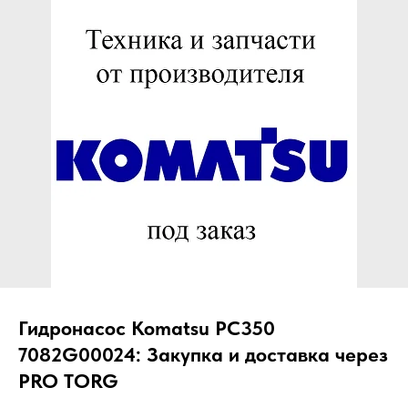
ЧТО МЫ ПОСТАВЛЯЕМ?
Гидрораспределительные станции
Муфты отбора мощности
ДОСТАВКА ПОД КЛЮЧ
Редукторы хода
С ОФИЦИАЛЬНЫМ
Гидронасосы и гидромоторы
ОФОРМЛЕНИЕМ
Клапаны, блоки управления
Прочие гидравлические узлы
МЫ ПОДБЕРЕМ НУЖНУЮ
ЗАПЧАСТЬ ПОД ВАШ
ЗАПРОС
Гидронасос Komatsu PC350
7082G00024: Закупка и доставка через
PRO TORG