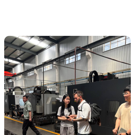
Выкуп с 1688
Поиск поставщика
Получить консультацию
ИНДИВИДУАЛЬНЫЕ УСЛУГИ
Выгодные условия
Сертификация грузов
Консолидация грузов
Сопровождение грузов
Таможенное оформление
Страхование груза
Временное хранение
Организация производства
Проверка качества товара
Оплата и переговоры
с поставщиком