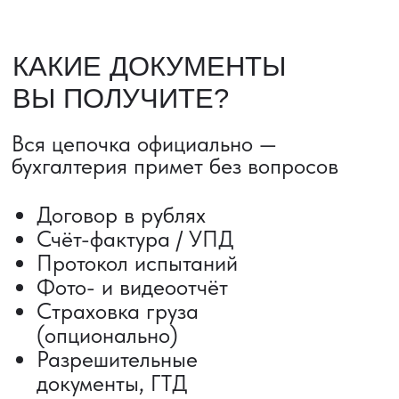
ДОСТАВКА ТОВАРОВ ИЗ КИТАЯ
Сроки от 5 дней
Авиадоставка
Сборный груз
Мультимодальные перевозки
Железнодорожные перевозки
Автогрузоперевозки
Контейнерные перевозки
Негабаритные грузоперевозки
Доставка образцов
Получить консультацию
ВЫКУП ТОВАРОВ ИЗ КИТАЯ
Выкуп от 1 000 000 ₽
Выкуп с Alibaba