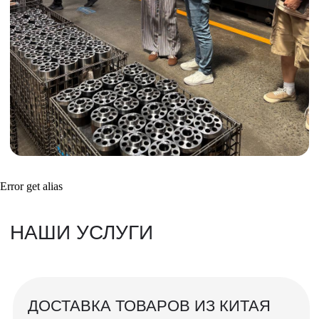
Инспекция поставщика
Товары для маркетплейсов
Получить консультацию
ВАШИ ЗАКАЗЫ
Фотографии и видео-отчеты
проверок товаров, работы склада,
Error get alias
упаковки и отправки оптовых партий
в РФ
смотрите в нашем Telegram-канале
Посмотреть отгрузки