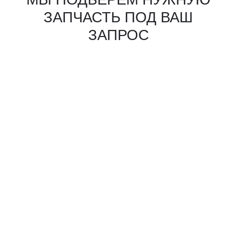
КАКИЕ ДОКУМЕНТЫ
ВЫ ПОЛУЧИТЕ?
Вся цепочка официально —
бухгалтерия примет без вопросов
Договор в рублях
Счёт-фактура / УПД
Протокол испытаний
Фото- и видеоотчёт
Страховка груза
(опционально)
Разрешительные
документы, ГТД