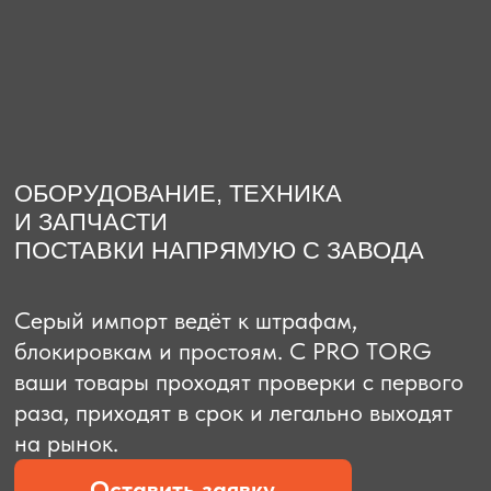
О компании
Доставка из Китая
Закупка в К
ОБОРУДОВАНИЕ, ТЕХНИКА
И ЗАПЧАСТИ
ПОСТАВКИ НАПРЯМУЮ С ЗАВОДА
Серый импорт ведёт к штрафам,
блокировкам и простоям. C PRO TORG
ваши товары проходят проверки с первого
раза, приходят в срок и легально выходят
на рынок.
Оставить заявку
Рассчитать стоимость
Рассчитать стоимость