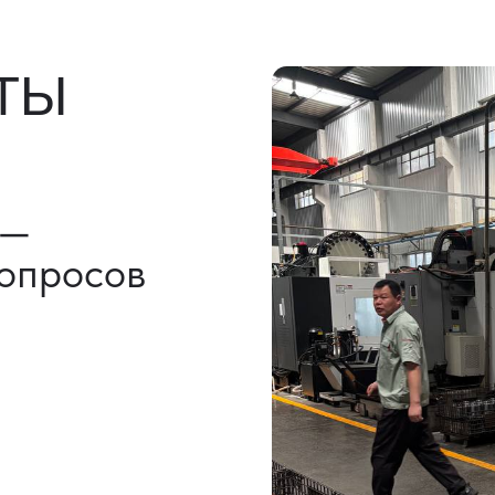
льно)
ы, ГТД
НАШИ УСЛУГИ