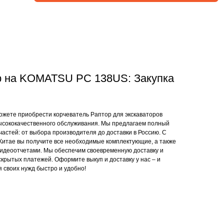
р на KOMATSU PC 138US: Закупка
жете приобрести корчеватель Раптор для экскаваторов
сококачественного обслуживания. Мы предлагаем полный
пчастей: от выбора производителя до доставки в Россию. С
итае вы получите все необходимые комплектующие, а также
 видеоотчетами. Мы обеспечим своевременную доставку и
крытых платежей. Оформите выкуп и доставку у нас – и
 своих нужд быстро и удобно!