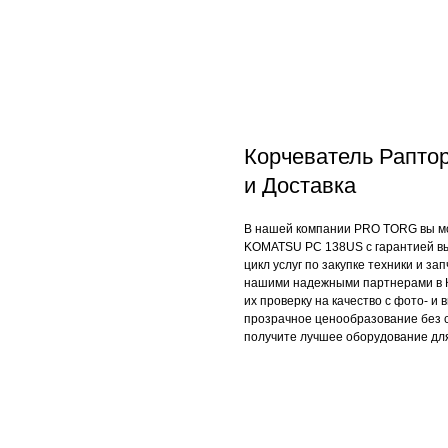
Корчеватель Рапто
и Доставка
В нашей компании PRO TORG вы мо
KOMATSU PC 138US с гарантией вы
цикл услуг по закупке техники и за
нашими надежными партнерами в К
их проверку на качество с фото- и
прозрачное ценообразование без с
получите лучшее оборудование для