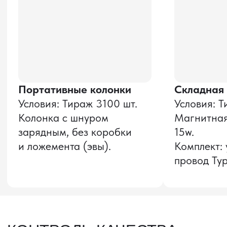
и соглашаюсь с
политикой конфиденциальности
Оставить заявку
Звонок бесплатный
НАВИГАЦИЯ
О компании
8 800 600–36–30
Доставка из Китая
sale@pro-torg.ru
Закупка в Китае
Для вопросов
Дополнительные
услуги
и предложений
г. Москва, ул.
Бутлерова, д.17, 5
этаж, оф. 5016
Для вопросов и предложений
Главный офис