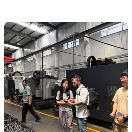
Получить консультацию
ИНДИВИДУАЛЬНЫЕ УСЛУГИ
Выгодные условия
Сертификация грузов
Консолидация грузов
Сопровождение грузов
Таможенное оформление
Страхование груза
Временное хранение
Организация производства
Проверка качества товара
Оплата и переговоры
с поставщиком
Инспекция поставщика