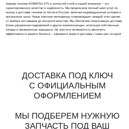
Закупка техники KOMATSU 375 и запчастей к ней в нашей компании – это
гарантированное качество и надёжность. Мы предлагаем полный цикл услуг по
поиску и доставке техники из Китая в Россию, включая индивидуальные условия и
прозрачные цены. Наши опытные менеджеры сопровождают каждый этап сделки,
от выбора поставщика до контроля качества. Мы обеспечим оперативную доставку
блока управления гидравликой и других комплектующих, используя собственные
склады и проверенные маршруты. Не упустите возможность увеличить
эффективность вашего бизнеса – оформите выкуп и доставку с нами уже сегодня!
Все агрегаты проходят
промышленную дефектовку, замену
(изношенных узлов), сборку
и испытания на стенде