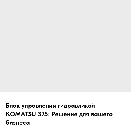
ЧТО МЫ ПОСТАВЛЯЕМ?
Гидрораспределительные станции
Муфты отбора мощности
ДОСТАВКА ПОД КЛЮЧ
Редукторы хода
С ОФИЦИАЛЬНЫМ
Гидронасосы и гидромоторы
ОФОРМЛЕНИЕМ
Клапаны, блоки управления
Прочие гидравлические узлы
МЫ ПОДБЕРЕМ НУЖНУЮ
ЗАПЧАСТЬ ПОД ВАШ
ЗАПРОС
Блок управления гидравликой
KOMATSU 375: Решение для вашего
бизнеса