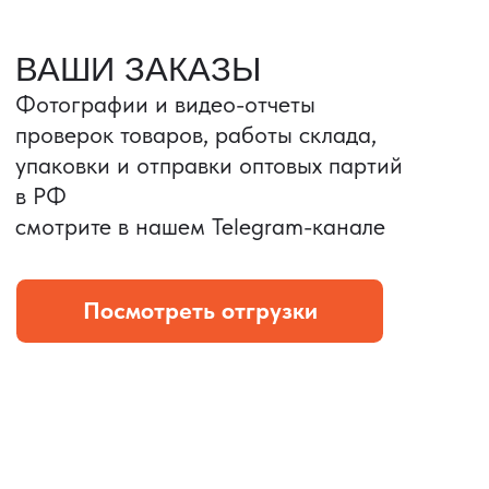
Портативные колонки
Складная зарядка
Условия: Тираж 3100 шт.
Условия: Тираж 5900 шт.
Колонка с шнуром
Магнитная зарядка 3в1.
зарядным, без коробки
15w.
и ложемента (эвы).
Комплект: устройство +
провод Type C.
КОНТРОЛЬ КАЧЕСТВА
Проверка по ТЗ включает:
— измерения размеров
— визуальный осмотр
— маркировку