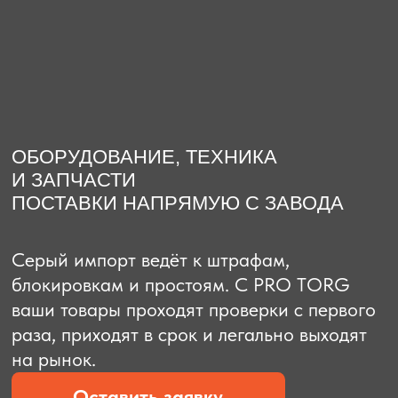
О компании
Доставка из Китая
Закупка в К
ОБОРУДОВАНИЕ, ТЕХНИКА
И ЗАПЧАСТИ
ПОСТАВКИ НАПРЯМУЮ С ЗАВОДА
Серый импорт ведёт к штрафам,
блокировкам и простоям. C PRO TORG
ваши товары проходят проверки с первого
раза, приходят в срок и легально выходят
на рынок.
Оставить заявку
Рассчитать стоимость
Рассчитать стоимость