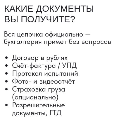
ДОСТАВКА ТОВАРОВ ИЗ КИТАЯ
Сроки от 5 дней
Авиадоставка
Сборный груз
Мультимодальные перевозки
Железнодорожные перевозки
Автогрузоперевозки
Контейнерные перевозки
Негабаритные грузоперевозки
Доставка образцов
Получить консультацию
ВЫКУП ТОВАРОВ ИЗ КИТАЯ
Выкуп от 1 000 000 ₽
Выкуп с Alibaba
Выкуп с 1688
Поиск поставщика