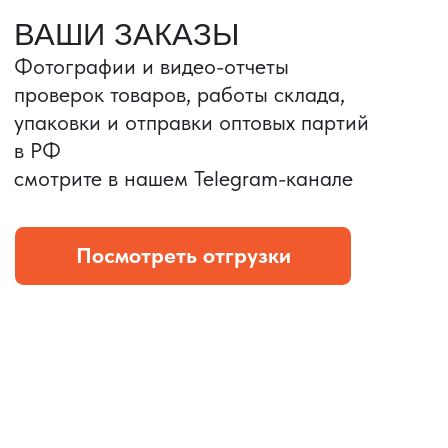
Портативные колонки
Складная зарядка
Условия: Тираж 3100 шт.
Условия: Тираж 5900 шт.
Колонка с шнуром
Магнитная зарядка 3в1.
зарядным, без коробки
15w.
и ложемента (эвы).
Комплект: устройство +
провод Type C.
КОНТРОЛЬ КАЧЕСТВА
Проверка по ТЗ включает:
— измерения размеров
— визуальный осмотр
— маркировку