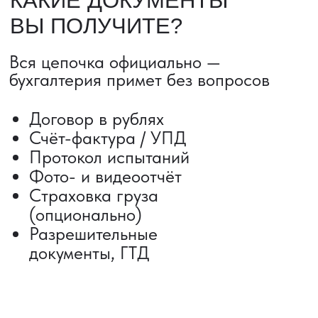
Сроки от 5 дней
Авиадоставка
Сборный груз
Мультимодальные перевозки
Железнодорожные перевозки
Автогрузоперевозки
Контейнерные перевозки
Негабаритные грузоперевозки
Доставка образцов
Получить консультацию
ВЫКУП ТОВАРОВ ИЗ КИТАЯ
Выкуп от 1 000 000 ₽
Выкуп с Alibaba
Выкуп с 1688
Поиск поставщика