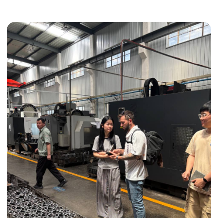
Получить консультацию
ИНДИВИДУАЛЬНЫЕ УСЛУГИ
Выгодные условия
Сертификация грузов
Консолидация грузов
Сопровождение грузов
Таможенное оформление
Страхование груза
Временное хранение
Организация производства
Проверка качества товара
Оплата и переговоры
с поставщиком
Инспекция поставщика
Товары для маркетплейсов