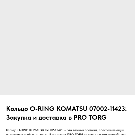
ЧТО МЫ ПОСТАВЛЯЕМ?
Гидрораспределительные станции
Муфты отбора мощности
ДОСТАВКА ПОД КЛЮЧ
Редукторы хода
С ОФИЦИАЛЬНЫМ
Гидронасосы и гидромоторы
ОФОРМЛЕНИЕМ
Клапаны, блоки управления
Прочие гидравлические узлы
МЫ ПОДБЕРЕМ НУЖНУЮ
ЗАПЧАСТЬ ПОД ВАШ
ЗАПРОС
Кольцо O-RING KOMATSU 07002-11423:
Закупка и доставка в PRO TORG
Кольцо O-RING KOMATSU 07002-11423 – это важный элемент, обеспечивающий
надежность работы техники. В компании PRO TORG мы предлагаем полный цикл