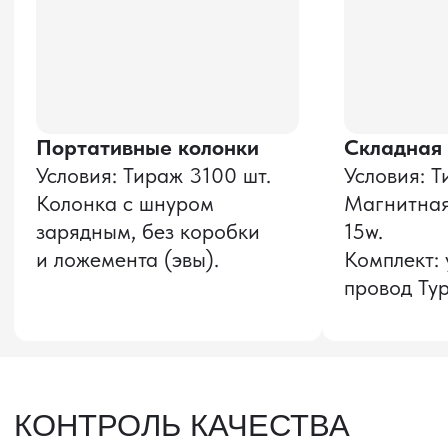
Оставить заявку
Звонок бесплатный
НАВИГАЦИЯ
О компании
8 800 600–36–30
Доставка из Китая
sale@pro-torg.ru
Закупка в Китае
Для вопросов
Дополнительные
услуги
и предложений
г. Москва, ул.
Бутлерова, д.17, 5
этаж, оф. 5016
Для вопросов и предложений
Главный офис