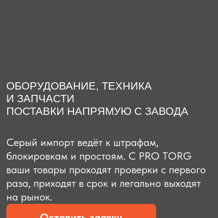
О компании
Доставка из Китая
Закупка в К
ОБОРУДОВАНИЕ, ТЕХНИКА
И ЗАПЧАСТИ
ПОСТАВКИ НАПРЯМУЮ С ЗАВОДА
Серый импорт ведёт к штрафам,
блокировкам и простоям. C PRO TORG
ваши товары проходят проверки с первого
раза, приходят в срок и легально выходят
на рынок.
Оставить заявку
Рассчитать стоимость
Рассчитать стоимость