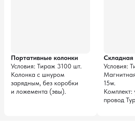
Даю согласие на обработку
персональных данных
и соглашаюсь с
политикой конфиденциальности
Оставить заявку
Звонок бесплатный
НАВИГАЦИЯ
О компании
8 800 600–36–30
Доставка из Китая
sale@pro-torg.ru
Закупка в Китае
Для вопросов
Дополнительные
услуги
и предложений
г. Москва, ул.
Бутлерова, д.17, 5
этаж, оф. 5016
Для вопросов и предложений
Главный офис