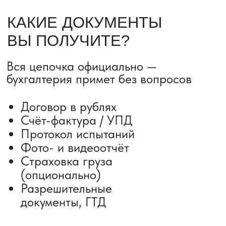
ДОСТАВКА ТОВАРОВ ИЗ КИТАЯ
Сроки от 5 дней
Авиадоставка
Сборный груз
Мультимодальные перевозки
Железнодорожные перевозки
Автогрузоперевозки
Контейнерные перевозки
Негабаритные грузоперевозки
Доставка образцов
Получить консультацию
ВЫКУП ТОВАРОВ ИЗ КИТАЯ
Выкуп от 1 000 000 ₽
Выкуп с Alibaba
Выкуп с 1688