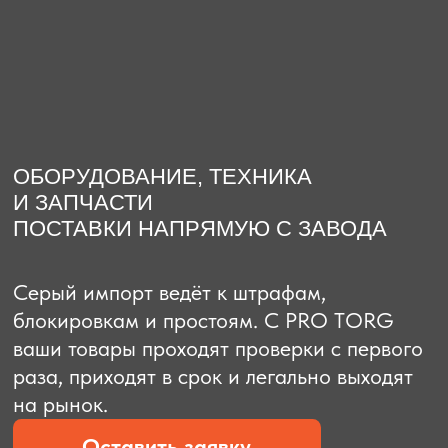
О компании
Доставка из Китая
Закупка в К
ОБОРУДОВАНИЕ, ТЕХНИКА
И ЗАПЧАСТИ
ПОСТАВКИ НАПРЯМУЮ С ЗАВОДА
Серый импорт ведёт к штрафам,
блокировкам и простоям. C PRO TORG
ваши товары проходят проверки с первого
раза, приходят в срок и легально выходят
на рынок.
Оставить заявку
Рассчитать стоимость
Рассчитать стоимость