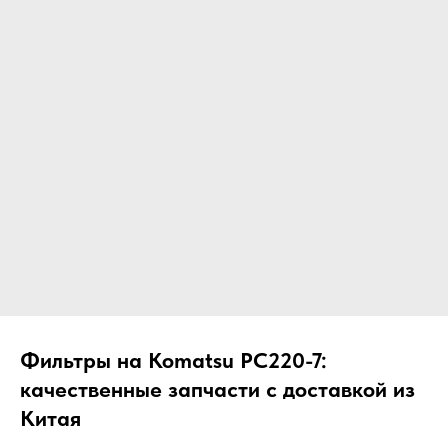
ЧТО МЫ ПОСТАВЛЯЕМ?
Гидрораспределительные станции
Муфты отбора мощности
ДОСТАВКА ПОД КЛЮЧ
Редукторы хода
С ОФИЦИАЛЬНЫМ
Гидронасосы и гидромоторы
ОФОРМЛЕНИЕМ
Клапаны, блоки управления
Прочие гидравлические узлы
МЫ ПОДБЕРЕМ НУЖНУЮ
ЗАПЧАСТЬ ПОД ВАШ
ЗАПРОС
Фильтры на Komatsu PC220-7:
качественные запчасти с доставкой из
Китая