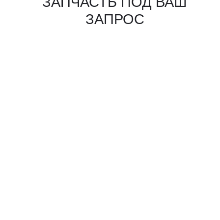
КАКИЕ ДОКУМЕНТЫ
ВЫ ПОЛУЧИТЕ?
Вся цепочка официально —
бухгалтерия примет без вопросов
Договор в рублях
Счёт-фактура / УПД
Протокол испытаний
Фото- и видеоотчёт
Страховка груза
(опционально)
Разрешительные
документы, ГТД