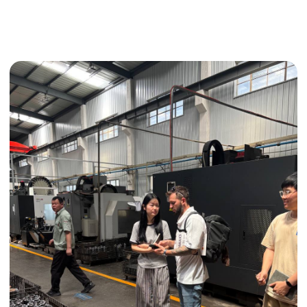
Поиск поставщика
Получить консультацию
ИНДИВИДУАЛЬНЫЕ УСЛУГИ
Выгодные условия
Сертификация грузов
Консолидация грузов
Сопровождение грузов
Таможенное оформление
Страхование груза
Временное хранение
Организация производства
Проверка качества товара
Оплата и переговоры
с поставщиком
Инспекция поставщика