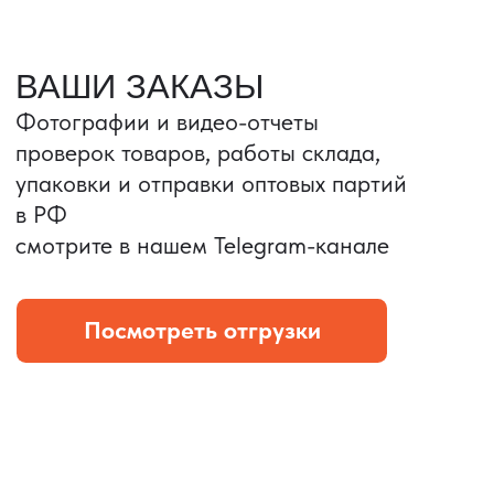
Портативные колонки
Складная зарядка
Условия: Тираж 3100 шт.
Условия: Тираж 5900 шт.
Колонка с шнуром
Магнитная зарядка 3в1.
зарядным, без коробки
15w.
и ложемента (эвы).
Комплект: устройство +
провод Type C.
КОНТРОЛЬ КАЧЕСТВА
Проверка по ТЗ включает:
— измерения размеров
— визуальный осмотр
— маркировку