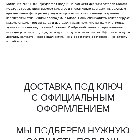
Компания PRO TORG предлагает надежные запчасти для экскаваторов Komatsu
PC220-7, обеспечивая высокое качество и оперативную доставку. Мы закупаем
оригинальные фильтры напрямую от производителей, благодаря крепким
партнерским отношениям с заводами в Китае. Наши специалисты контролируют
каждую стадию производства и доставки, гарантируя, что вы получите только
лучшие компоненты для вашей техники. С обратной связью с персональным
менеджером вы всегда будете в курсе статуса вашего заказа. Оформите выкуп и
доставку запчастей через нашу компанию и обеспечьте бесперебойную работу
вашей техники!
Все агрегаты проходят
промышленную дефектовку, замену
(изношенных узлов), сборку
и испытания на стенде