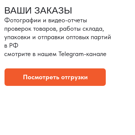
Портативные колонки
Складная зарядка
Условия: Тираж 3100 шт.
Условия: Тираж 5900 шт.
Колонка с шнуром
Магнитная зарядка 3в1.
зарядным, без коробки
15w.
и ложемента (эвы).
Комплект: устройство +
провод Type C.
КОНТРОЛЬ КАЧЕСТВА
Проверка по ТЗ включает:
— измерения размеров
— визуальный осмотр
— маркировку