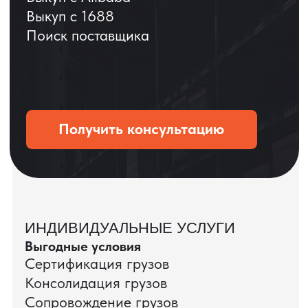
ОСТАВЬТЕ ЗАЯВКУ
Мы вернёмся с расчётом и фото после
технической проверки
+7
Даю согласие на обработку
персональных данных
и соглашаюсь с
политикой конфиденциальности
Оставить заявку
КЕЙС ПАО «РОСТЕЛЕКОМ»
ПАО «Ростелеком» доверяет нам полный
цикл международных поставок — от
поиска и проверки поставщиков до