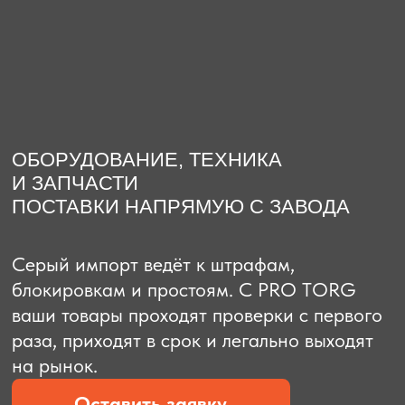
О компании
Доставка из Китая
Закупка в К
ОБОРУДОВАНИЕ, ТЕХНИКА
И ЗАПЧАСТИ
ПОСТАВКИ НАПРЯМУЮ С ЗАВОДА
Серый импорт ведёт к штрафам,
блокировкам и простоям. C PRO TORG
ваши товары проходят проверки с первого
раза, приходят в срок и легально выходят
на рынок.
Оставить заявку
Рассчитать стоимость
Рассчитать стоимость