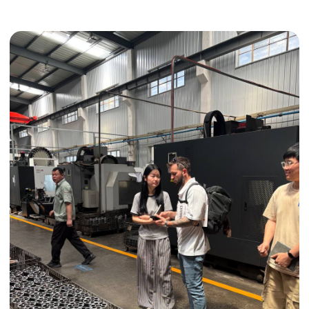
Получить консультацию
ИНДИВИДУАЛЬНЫЕ УСЛУГИ
Выгодные условия
Сертификация грузов
Консолидация грузов
Сопровождение грузов
Таможенное оформление
Страхование груза
Временное хранение
Организация производства
Проверка качества товара
Оплата и переговоры
с поставщиком
Инспекция поставщика
Товары для маркетплейсов