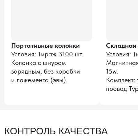
Оставить заявку
Звонок бесплатный
НАВИГАЦИЯ
О компании
8 800 600–36–30
Доставка из Китая
sale@pro-torg.ru
Закупка в Китае
Для вопросов
Дополнительные
услуги
и предложений
г. Москва, ул.
Бутлерова, д.17, 5
этаж, оф. 5016
Для вопросов и предложений
Главный офис