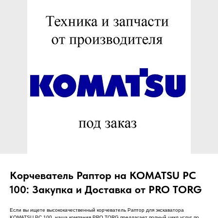
ЧТО МЫ ПОСТАВЛЯЕМ?
Гидрораспределительные станции
Муфты отбора мощности
ДОСТАВКА ПОД КЛЮЧ
Редукторы хода
С ОФИЦИАЛЬНЫМ
Гидронасосы и гидромоторы
ОФОРМЛЕНИЕМ
Клапаны, блоки управления
Прочие гидравлические узлы
МЫ ПОДБЕРЕМ НУЖНУЮ
ЗАПЧАСТЬ ПОД ВАШ
ЗАПРОС
Корчеватель Раптор на KOMATSU PC
100: Закупка и Доставка от PRO TORG
Если вы ищете высококачественный корчеватель Раптор для экскаватора
KOMATSU PC 100, наша компания PRO TORG предлагает полный цикл услуг по