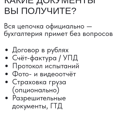
Сроки от 5 дней
Авиадоставка
Сборный груз
Мультимодальные перевозки
Железнодорожные перевозки
Автогрузоперевозки
Контейнерные перевозки
Негабаритные грузоперевозки
Доставка образцов
Получить консультацию
ВЫКУП ТОВАРОВ ИЗ КИТАЯ
Выкуп от 1 000 000 ₽
Выкуп с Alibaba
Выкуп с 1688
Поиск поставщика