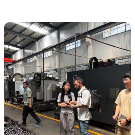
Получить консультацию
ИНДИВИДУАЛЬНЫЕ УСЛУГИ
Выгодные условия
Сертификация грузов
Консолидация грузов
Сопровождение грузов
Таможенное оформление
Страхование груза
Временное хранение
Организация производства
Проверка качества товара
Оплата и переговоры
с поставщиком
Инспекция поставщика