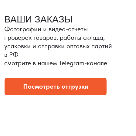
Портативные колонки
Складная зарядка
Условия: Тираж 3100 шт.
Условия: Тираж 5900 шт.
Колонка с шнуром
Магнитная зарядка 3в1.
зарядным, без коробки
15w.
и ложемента (эвы).
Комплект: устройство +
провод Type C.
КОНТРОЛЬ КАЧЕСТВА
Проверка по ТЗ включает:
— измерения размеров
— визуальный осмотр
— маркировку