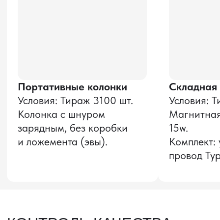
и соглашаюсь с
политикой конфиденциальности
Оставить заявку
Звонок бесплатный
НАВИГАЦИЯ
О компании
8 800 600–36–30
Доставка из Китая
sale@pro-torg.ru
Закупка в Китае
Для вопросов
Дополнительные
услуги
и предложений
г. Москва, ул.
Бутлерова, д.17, 5
этаж, оф. 5016
Для вопросов и предложений
Главный офис