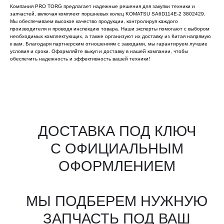
Компания PRO TORG предлагает надежные решения для закупки техники и
запчастей, включая комплект поршневых колец KOMATSU SA6D114E-2 3802429.
Мы обеспечиваем высокое качество продукции, контролируя каждого
производителя и проводя инспекцию товара. Наши эксперты помогают с выбором
необходимых комплектующих, а также организуют их доставку из Китая напрямую
к вам. Благодаря партнерским отношениям с заводами, мы гарантируем лучшие
условия и сроки. Оформляйте выкуп и доставку в нашей компании, чтобы
обеспечить надежность и эффективность вашей техники!
Все агрегаты проходят
промышленную дефектовку, замену
(изношенных узлов), сборку
и испытания на стенде