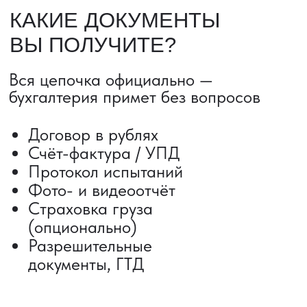
ДОСТАВКА ТОВАРОВ ИЗ КИТАЯ
Сроки от 5 дней
Авиадоставка
Сборный груз
Мультимодальные перевозки
Железнодорожные перевозки
Автогрузоперевозки
Контейнерные перевозки
Негабаритные грузоперевозки
Доставка образцов
Получить консультацию
ВЫКУП ТОВАРОВ ИЗ КИТАЯ
Выкуп от 1 000 000 ₽
Выкуп с Alibaba
Выкуп с 1688
Поиск поставщика