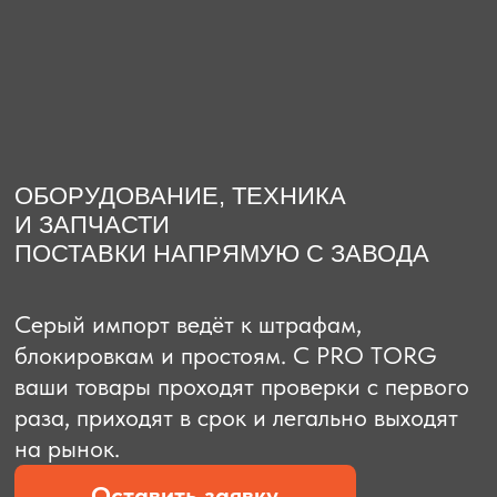
О компании
Доставка из Китая
Закупка в К
ОБОРУДОВАНИЕ, ТЕХНИКА
И ЗАПЧАСТИ
ПОСТАВКИ НАПРЯМУЮ С ЗАВОДА
Серый импорт ведёт к штрафам,
блокировкам и простоям. C PRO TORG
ваши товары проходят проверки с первого
раза, приходят в срок и легально выходят
на рынок.
Оставить заявку
Рассчитать стоимость
Рассчитать стоимость