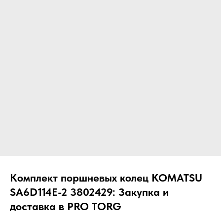
ЧТО МЫ ПОСТАВЛЯЕМ?
Гидрораспределительные станции
Муфты отбора мощности
ДОСТАВКА ПОД КЛЮЧ
Редукторы хода
С ОФИЦИАЛЬНЫМ
Гидронасосы и гидромоторы
ОФОРМЛЕНИЕМ
Клапаны, блоки управления
Прочие гидравлические узлы
МЫ ПОДБЕРЕМ НУЖНУЮ
ЗАПЧАСТЬ ПОД ВАШ
ЗАПРОС
Комплект поршневых колец KOMATSU
SA6D114E-2 3802429: Закупка и
доставка в PRO TORG