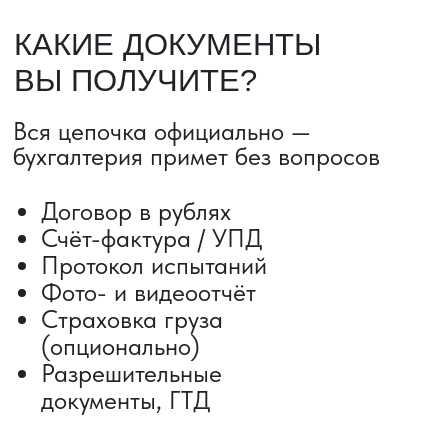
ДОСТАВКА ТОВАРОВ ИЗ КИТАЯ
Сроки от 5 дней
Авиадоставка
Сборный груз
Мультимодальные перевозки
Железнодорожные перевозки
Автогрузоперевозки
Контейнерные перевозки
Негабаритные грузоперевозки
Доставка образцов
Получить консультацию
ВЫКУП ТОВАРОВ ИЗ КИТАЯ
Выкуп от 1 000 000 ₽
Выкуп с Alibaba
Выкуп с 1688