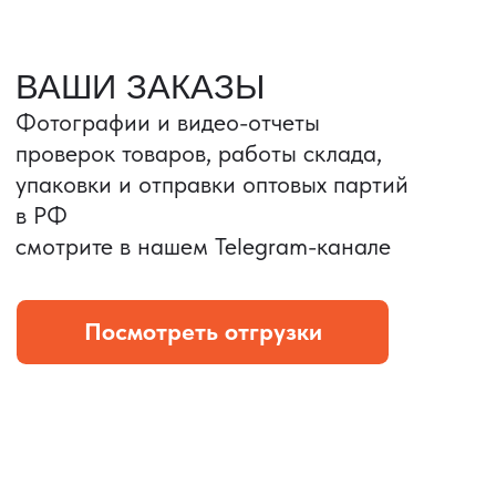
Портативные колонки
Складная зарядка
Условия: Тираж 3100 шт.
Условия: Тираж 5900 шт.
Колонка с шнуром
Магнитная зарядка 3в1.
зарядным, без коробки
15w.
и ложемента (эвы).
Комплект: устройство +
провод Type C.
КОНТРОЛЬ КАЧЕСТВА
Проверка по ТЗ включает:
— измерения размеров
— визуальный осмотр
— маркировку