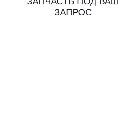
КАКИЕ ДОКУМЕНТЫ
ВЫ ПОЛУЧИТЕ?
Вся цепочка официально —
бухгалтерия примет без вопросов
Договор в рублях
Счёт-фактура / УПД
Протокол испытаний
Фото- и видеоотчёт
Страховка груза
(опционально)
Разрешительные
документы, ГТД