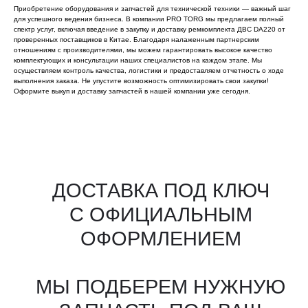
Приобретение оборудования и запчастей для технической техники — важный шаг
для успешного ведения бизнеса. В компании PRO TORG мы предлагаем полный
спектр услуг, включая введение в закупку и доставку ремкомплекта ДВС DA220 от
проверенных поставщиков в Китае. Благодаря налаженным партнерским
отношениям с производителями, мы можем гарантировать высокое качество
комплектующих и консультации наших специалистов на каждом этапе. Мы
осуществляем контроль качества, логистики и предоставляем отчетность о ходе
выполнения заказа. Не упустите возможность оптимизировать свои закупки!
Оформите выкуп и доставку запчастей в нашей компании уже сегодня.
Все агрегаты проходят
промышленную дефектовку, замену
(изношенных узлов), сборку
и испытания на стенде