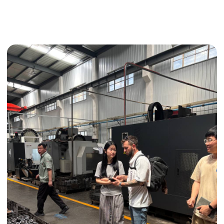
Поиск поставщика
Получить консультацию
ИНДИВИДУАЛЬНЫЕ УСЛУГИ
Выгодные условия
Сертификация грузов
Консолидация грузов
Сопровождение грузов
Таможенное оформление
Страхование груза
Временное хранение
Организация производства
Проверка качества товара
Оплата и переговоры
с поставщиком
Инспекция поставщика