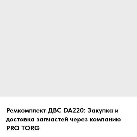
ЧТО МЫ ПОСТАВЛЯЕМ?
Гидрораспределительные станции
Муфты отбора мощности
ДОСТАВКА ПОД КЛЮЧ
Редукторы хода
С ОФИЦИАЛЬНЫМ
Гидронасосы и гидромоторы
ОФОРМЛЕНИЕМ
Клапаны, блоки управления
Прочие гидравлические узлы
МЫ ПОДБЕРЕМ НУЖНУЮ
ЗАПЧАСТЬ ПОД ВАШ
ЗАПРОС
Ремкомплект ДВС DA220: Закупка и
доставка запчастей через компанию
PRO TORG