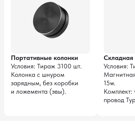
Даю согласие на обработку
персональных данных
и соглашаюсь с
политикой конфиденциальности
Оставить заявку
Звонок бесплатный
НАВИГАЦИЯ
О компании
8 800 600–36–30
Доставка из Китая
sale@pro-torg.ru
Закупка в Китае
Для вопросов
Дополнительные
услуги
и предложений
г. Москва, ул.
Бутлерова, д.17, 5
этаж, оф. 5016
Для вопросов и предложений
Главный офис