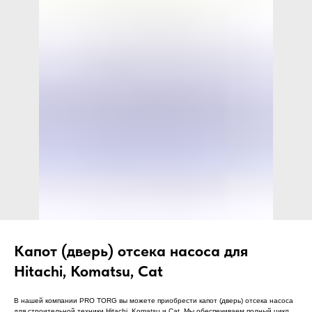
ЧТО МЫ ПОСТАВЛЯЕМ?
Гидрораспределительные станции
Муфты отбора мощности
ДОСТАВКА ПОД КЛЮЧ
Редукторы хода
С ОФИЦИАЛЬНЫМ
Гидронасосы и гидромоторы
ОФОРМЛЕНИЕМ
Клапаны, блоки управления
Прочие гидравлические узлы
МЫ ПОДБЕРЕМ НУЖНУЮ
ЗАПЧАСТЬ ПОД ВАШ
ЗАПРОС
Капот (дверь) отсека насоса для
Hitachi, Komatsu, Cat
В нашей компании PRO TORG вы можете приобрести капот (дверь) отсека насоса
для строительной техники Hitachi, Komatsu и Cat. Мы обеспечиваем полный цикл