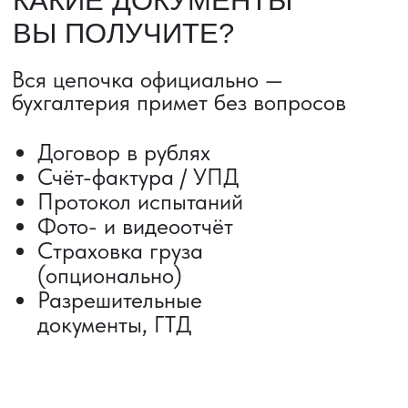
Сроки от 5 дней
Авиадоставка
Сборный груз
Мультимодальные перевозки
Железнодорожные перевозки
Автогрузоперевозки
Контейнерные перевозки
Негабаритные грузоперевозки
Доставка образцов
Получить консультацию
ВЫКУП ТОВАРОВ ИЗ КИТАЯ
Выкуп от 1 000 000 ₽
Выкуп с Alibaba
Выкуп с 1688
Поиск поставщика