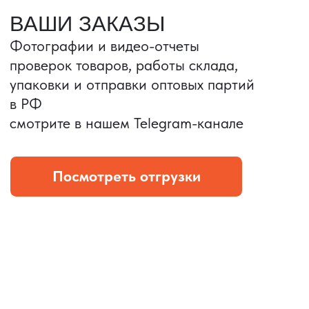
Портативные колонки
Складная зарядка
Условия: Тираж 3100 шт.
Условия: Тираж 5900 шт.
Колонка с шнуром
Магнитная зарядка 3в1.
зарядным, без коробки
15w.
и ложемента (эвы).
Комплект: устройство +
провод Type C.
КОНТРОЛЬ КАЧЕСТВА
Проверка по ТЗ включает:
— измерения размеров
— визуальный осмотр
— маркировку