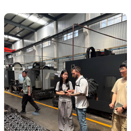
Получить консультацию
ИНДИВИДУАЛЬНЫЕ УСЛУГИ
Выгодные условия
Сертификация грузов
Консолидация грузов
Сопровождение грузов
Таможенное оформление
Страхование груза
Временное хранение
Организация производства
Проверка качества товара
Оплата и переговоры
с поставщиком
Инспекция поставщика
Товары для маркетплейсов