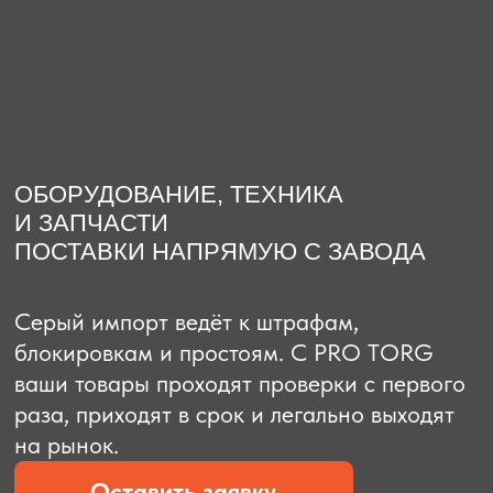
О компании
Доставка из Китая
Закупка в К
ОБОРУДОВАНИЕ, ТЕХНИКА
И ЗАПЧАСТИ
ПОСТАВКИ НАПРЯМУЮ С ЗАВОДА
Серый импорт ведёт к штрафам,
блокировкам и простоям. C PRO TORG
ваши товары проходят проверки с первого
раза, приходят в срок и легально выходят
на рынок.
Оставить заявку
Рассчитать стоимость
Рассчитать стоимость