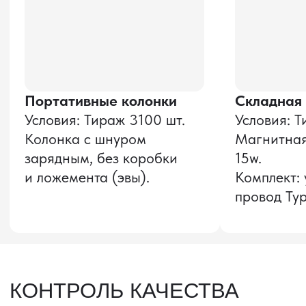
Оставить заявку
Звонок бесплатный
НАВИГАЦИЯ
О компании
8 800 600–36–30
Доставка из Китая
sale@pro-torg.ru
Закупка в Китае
Для вопросов
Дополнительные
услуги
и предложений
г. Москва, ул.
Бутлерова, д.17, 5
этаж, оф. 5016
Для вопросов и предложений
Главный офис