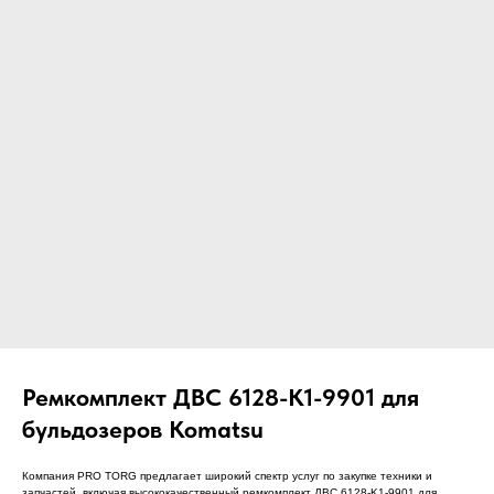
ЧТО МЫ ПОСТАВЛЯЕМ?
Гидрораспределительные станции
Муфты отбора мощности
ДОСТАВКА ПОД КЛЮЧ
Редукторы хода
С ОФИЦИАЛЬНЫМ
Гидронасосы и гидромоторы
ОФОРМЛЕНИЕМ
Клапаны, блоки управления
Прочие гидравлические узлы
МЫ ПОДБЕРЕМ НУЖНУЮ
ЗАПЧАСТЬ ПОД ВАШ
ЗАПРОС
Ремкомплект ДВС 6128-K1-9901 для
бульдозеров Komatsu
Компания PRO TORG предлагает широкий спектр услуг по закупке техники и
запчастей, включая высококачественный ремкомплект ДВС 6128-K1-9901 для