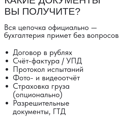
Сроки от 5 дней
Авиадоставка
Сборный груз
Мультимодальные перевозки
Железнодорожные перевозки
Автогрузоперевозки
Контейнерные перевозки
Негабаритные грузоперевозки
Доставка образцов
Получить консультацию
ВЫКУП ТОВАРОВ ИЗ КИТАЯ
Выкуп от 1 000 000 ₽
Выкуп с Alibaba
Выкуп с 1688
Поиск поставщика