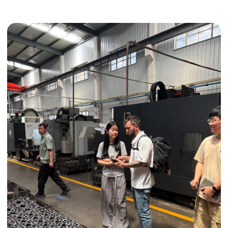
Получить консультацию
ИНДИВИДУАЛЬНЫЕ УСЛУГИ
Выгодные условия
Сертификация грузов
Консолидация грузов
Сопровождение грузов
Таможенное оформление
Страхование груза
Временное хранение
Организация производства
Проверка качества товара
Оплата и переговоры
с поставщиком
Инспекция поставщика
Товары для маркетплейсов