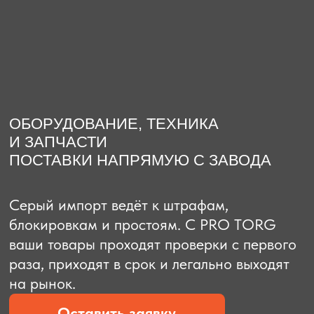
О компании
Доставка из Китая
Закупка в К
ОБОРУДОВАНИЕ, ТЕХНИКА
И ЗАПЧАСТИ
ПОСТАВКИ НАПРЯМУЮ С ЗАВОДА
Серый импорт ведёт к штрафам,
блокировкам и простоям. C PRO TORG
ваши товары проходят проверки с первого
раза, приходят в срок и легально выходят
на рынок.
Оставить заявку
Рассчитать стоимость
Рассчитать стоимость