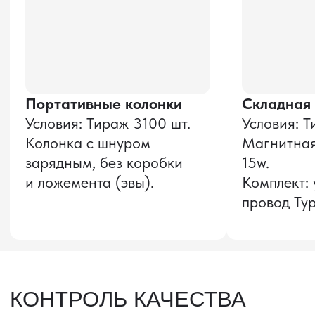
Оставить заявку
Звонок бесплатный
НАВИГАЦИЯ
О компании
8 800 600–36–30
Доставка из Китая
sale@pro-torg.ru
Закупка в Китае
Для вопросов
Дополнительные
услуги
и предложений
г. Москва, ул.
Бутлерова, д.17, 5
этаж, оф. 5016
Для вопросов и предложений
Главный офис