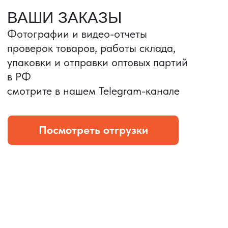
Портативные колонки
Складная зарядка
Условия: Тираж 3100 шт.
Условия: Тираж 5900 шт.
Колонка с шнуром
Магнитная зарядка 3в1.
зарядным, без коробки
15w.
и ложемента (эвы).
Комплект: устройство +
провод Type C.
КОНТРОЛЬ КАЧЕСТВА
Проверка по ТЗ включает:
— измерения размеров
— визуальный осмотр
— маркировку