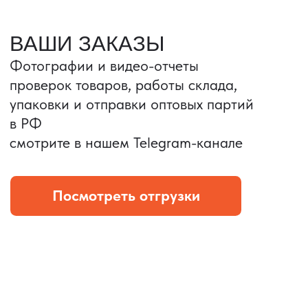
Портативные колонки
Складная зарядка
Условия: Тираж 3100 шт.
Условия: Тираж 5900 шт.
Колонка с шнуром
Магнитная зарядка 3в1.
зарядным, без коробки
15w.
и ложемента (эвы).
Комплект: устройство +
провод Type C.
КОНТРОЛЬ КАЧЕСТВА
Проверка по ТЗ включает:
— измерения размеров
— визуальный осмотр
— маркировку