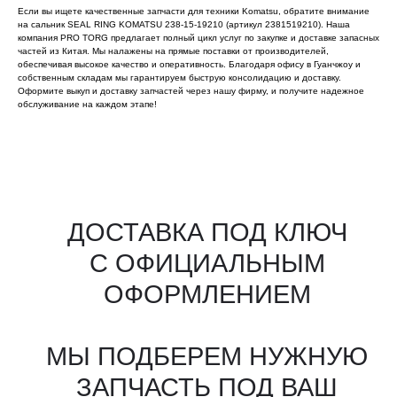
Если вы ищете качественные запчасти для техники Komatsu, обратите внимание
на сальник SEAL RING KOMATSU 238-15-19210 (артикул 2381519210). Наша
компания PRO TORG предлагает полный цикл услуг по закупке и доставке запасных
частей из Китая. Мы налажены на прямые поставки от производителей,
обеспечивая высокое качество и оперативность. Благодаря офису в Гуанчжоу и
собственным складам мы гарантируем быструю консолидацию и доставку.
Оформите выкуп и доставку запчастей через нашу фирму, и получите надежное
обслуживание на каждом этапе!
Все агрегаты проходят
промышленную дефектовку, замену
(изношенных узлов), сборку
и испытания на стенде