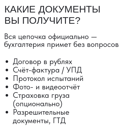
ДОСТАВКА ТОВАРОВ ИЗ КИТАЯ
Сроки от 5 дней
Авиадоставка
Сборный груз
Мультимодальные перевозки
Железнодорожные перевозки
Автогрузоперевозки
Контейнерные перевозки
Негабаритные грузоперевозки
Доставка образцов
Получить консультацию
ВЫКУП ТОВАРОВ ИЗ КИТАЯ
Выкуп от 1 000 000 ₽
Выкуп с Alibaba
Выкуп с 1688
Поиск поставщика