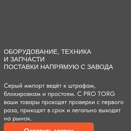
О компании
Доставка из Китая
Закупка в К
ОБОРУДОВАНИЕ, ТЕХНИКА
И ЗАПЧАСТИ
ПОСТАВКИ НАПРЯМУЮ С ЗАВОДА
Серый импорт ведёт к штрафам,
блокировкам и простоям. C PRO TORG
ваши товары проходят проверки с первого
раза, приходят в срок и легально выходят
на рынок.
Оставить заявку
Рассчитать стоимость
Рассчитать стоимость