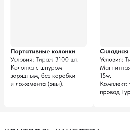
и соглашаюсь с
политикой конфиденциальности
Оставить заявку
Звонок бесплатный
НАВИГАЦИЯ
О компании
8 800 600–36–30
Доставка из Китая
sale@pro-torg.ru
Закупка в Китае
Для вопросов
Дополнительные
услуги
и предложений
г. Москва, ул.
Бутлерова, д.17, 5
этаж, оф. 5016
Для вопросов и предложений
Главный офис