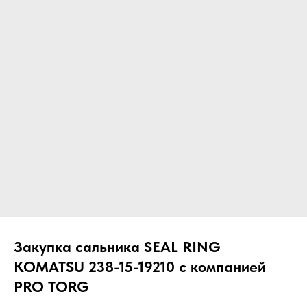
ЧТО МЫ ПОСТАВЛЯЕМ?
Гидрораспределительные станции
Муфты отбора мощности
ДОСТАВКА ПОД КЛЮЧ
Редукторы хода
С ОФИЦИАЛЬНЫМ
Гидронасосы и гидромоторы
ОФОРМЛЕНИЕМ
Клапаны, блоки управления
Прочие гидравлические узлы
МЫ ПОДБЕРЕМ НУЖНУЮ
ЗАПЧАСТЬ ПОД ВАШ
ЗАПРОС
Закупка сальника SEAL RING
KOMATSU 238-15-19210 с компанией
PRO TORG