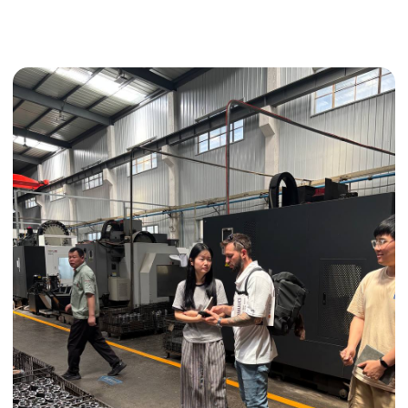
Получить консультацию
ИНДИВИДУАЛЬНЫЕ УСЛУГИ
Выгодные условия
Сертификация грузов
Консолидация грузов
Сопровождение грузов
Таможенное оформление
Страхование груза
Временное хранение
Организация производства
Проверка качества товара
Оплата и переговоры
с поставщиком
Инспекция поставщика