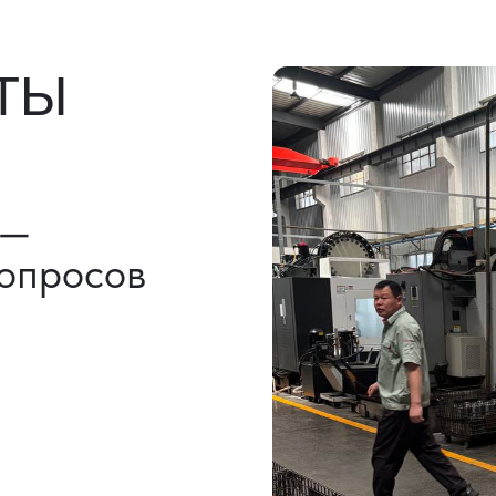
льно)
ы, ГТД
НАШИ УСЛУГИ