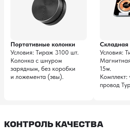
Оставить заявку
Звонок бесплатный
НАВИГАЦИЯ
О компании
8 800 600–36–30
Доставка из Китая
sale@pro-torg.ru
Закупка в Китае
Для вопросов
Дополнительные
услуги
и предложений
г. Москва, ул.
Бутлерова, д.17, 5
этаж, оф. 5016
Для вопросов и предложений
Главный офис