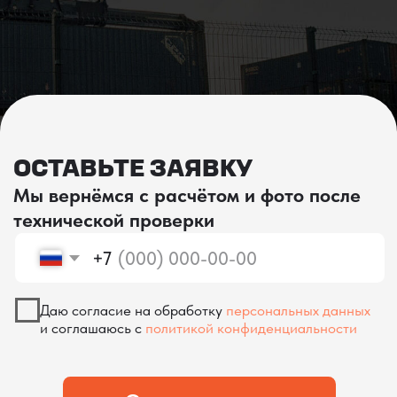
проверка качества
КОНТРОЛЬ КАЧЕСТВА
ПРИ ПРОИЗВОДСТВЕ В КИТАЕ
На наших складах в Китае товары
осматриваются опытными специалистами,
проверяются на соответствие
спецификациям и тщательно
упаковываются. Такой подход позволяет
свести к минимуму риски повреждений
во время транспортировки и гарантирует,
что вы получите товар в идеальном
состоянии.