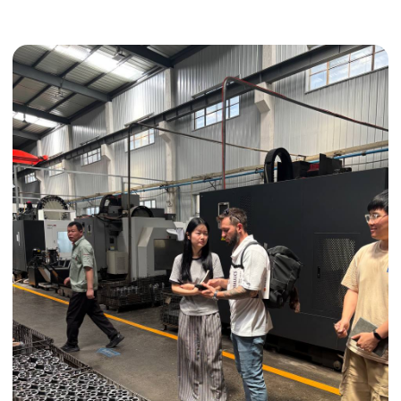
Получить консультацию
ИНДИВИДУАЛЬНЫЕ УСЛУГИ
Выгодные условия
Сертификация грузов
Консолидация грузов
Сопровождение грузов
Таможенное оформление
Страхование груза
Временное хранение
Организация производства
Проверка качества товара
Оплата и переговоры
с поставщиком
Инспекция поставщика
Товары для маркетплейсов