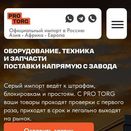
Официальный импорт в Россию
Азия • Африка • Европа
ОБОРУДОВАНИЕ, ТЕХНИКА
И ЗАПЧАСТИ
ПОСТАВКИ НАПРЯМУЮ С ЗАВОДА
О компании
Доставка из Китая
Закупка в К
Серый импорт ведёт к штрафам,
блокировкам и простоям. C PRO TORG
ваши товары проходят проверки с первого
раза, приходят в срок и легально выходят
на рынок.
Оставить заявку
Рассчитать стоимость
Рассчитать стоимость