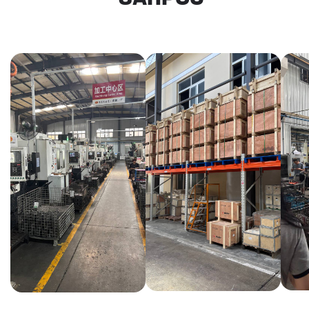
КАКИЕ ДОКУМЕНТЫ
ВЫ ПОЛУЧИТЕ?
Вся цепочка официально —
бухгалтерия примет без вопросов
Договор в рублях
Счёт-фактура / УПД
Протокол испытаний
Фото- и видеоотчёт
Страховка груза
(опционально)
Разрешительные
документы, ГТД