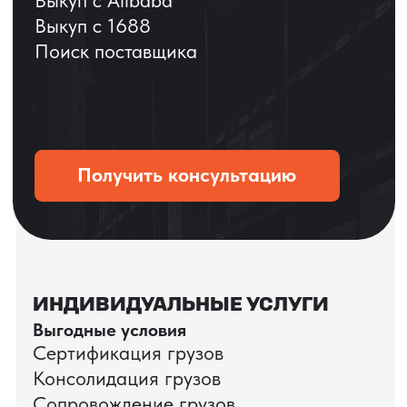
ОСТАВЬТЕ ЗАЯВКУ
Мы вернёмся с расчётом и фото после
технической проверки
+7
Даю согласие на обработку
персональных данных
и соглашаюсь с
политикой конфиденциальности
Оставить заявку
КЕЙС ПАО «РОСТЕЛЕКОМ»
ПАО «Ростелеком» доверяет нам полный
цикл международных поставок — от
поиска и проверки поставщиков до