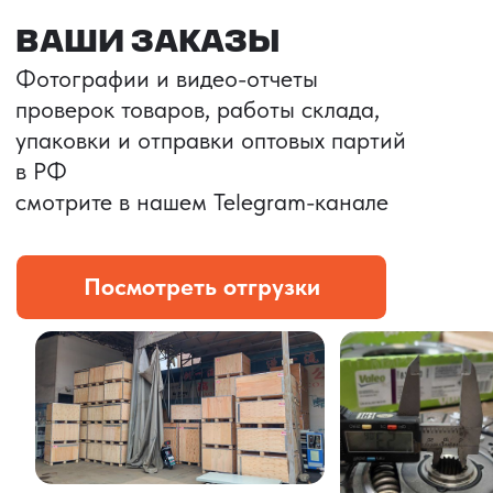
Портативные колонки
Складная зарядка
Условия: Тираж 3100 шт.
Условия: Тираж 5900 шт.
Колонка с шнуром
Магнитная зарядка 3в1.
зарядным, без коробки
15w.
и ложемента (эвы).
Комплект: устройство +
провод Type C.
КОНТРОЛЬ КАЧЕСТВА
Проверка по ТЗ включает:
— измерения размеров
— визуальный осмотр
— маркировку