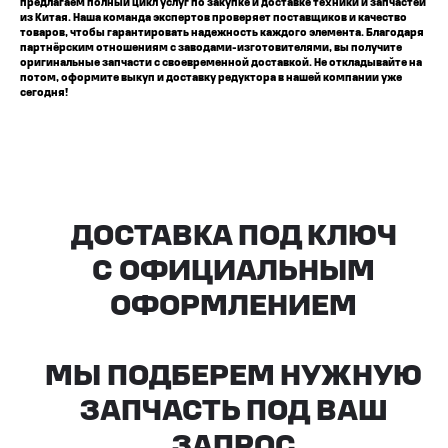
предлагаем полный цикл услуг по закупке и доставке техники и запчастей
из Китая. Наша команда экспертов проверяет поставщиков и качество
товаров, чтобы гарантировать надежность каждого элемента. Благодаря
партнёрским отношениям с заводами-изготовителями, вы получите
оригинальные запчасти с своевременной доставкой. Не откладывайте на
потом, оформите выкуп и доставку редуктора в нашей компании уже
сегодня!
Все агрегаты проходят
промышленную дефектовку, замену
(изношенных узлов), сборку
и испытания на стенде