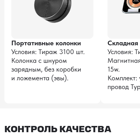
Оставить заявку
Звонок бесплатный
НАВИГАЦИЯ
О компании
8 800 600–36–30
Доставка из Китая
sale@pro-torg.ru
Закупка в Китае
Для вопросов
Дополнительные
услуги
и предложений
г. Москва, ул.
Бутлерова, д.17, 5
этаж, оф. 5016
Для вопросов и предложений
Главный офис