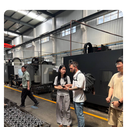
Получить консультацию
ИНДИВИДУАЛЬНЫЕ УСЛУГИ
Выгодные условия
Сертификация грузов
Консолидация грузов
Сопровождение грузов
Таможенное оформление
Страхование груза
Временное хранение
Организация производства
Проверка качества товара
Оплата и переговоры
с поставщиком
Инспекция поставщика
Товары для маркетплейсов