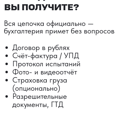
Сроки от 5 дней
Авиадоставка
Сборный груз
Мультимодальные перевозки
Железнодорожные перевозки
Автогрузоперевозки
Контейнерные перевозки
Негабаритные грузоперевозки
Доставка образцов
Получить консультацию
ВЫКУП ТОВАРОВ ИЗ КИТАЯ
Выкуп от 1 000 000 ₽
Выкуп с Alibaba
Выкуп с 1688
Поиск поставщика