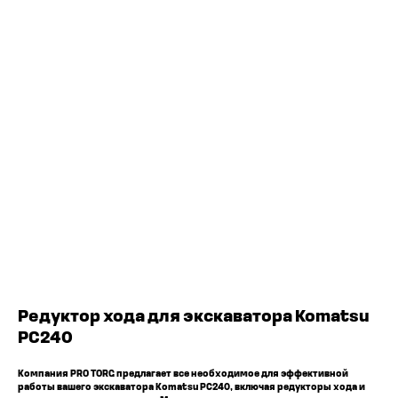
ЧТО МЫ ПОСТАВЛЯЕМ?
Гидрораспределительные станции
Муфты отбора мощности
ДОСТАВКА ПОД КЛЮЧ
Редукторы хода
С ОФИЦИАЛЬНЫМ
Гидронасосы и гидромоторы
Клапаны, блоки управления
ОФОРМЛЕНИЕМ
Прочие гидравлические узлы
МЫ ПОДБЕРЕМ НУЖНУЮ
ЗАПЧАСТЬ ПОД ВАШ
ЗАПРОС
Редуктор хода для экскаватора Komatsu
PC240
Компания PRO TORG предлагает все необходимое для эффективной
работы вашего экскаватора Komatsu PC240, включая редукторы хода и