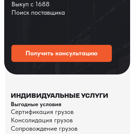
Мы вернёмся с расчётом и фото после
технической проверки
+7
Даю согласие на обработку
персональных данных
и соглашаюсь с
политикой конфиденциальности
Оставить заявку
КЕЙС ПАО «РОСТЕЛЕКОМ»
ПАО «Ростелеком» доверяет нам полный
цикл международных поставок — от
поиска и проверки поставщиков до
доставки оборудования.