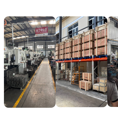
ВЫ ПОЛУЧИТЕ?
Вся цепочка официально —
бухгалтерия примет без вопросов
Договор в рублях
Счёт-фактура / УПД
Протокол испытаний
Фото- и видеоотчёт
Страховка груза
(опционально)
Разрешительные
документы, ГТД