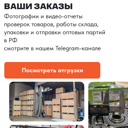
Портативные колонки
Складная зарядка
Условия: Тираж 3100 шт.
Условия: Тираж 5900 шт.
Колонка с шнуром
Магнитная зарядка 3в1.
зарядным, без коробки
15w.
и ложемента (эвы).
Комплект: устройство +
провод Type C.
КОНТРОЛЬ КАЧЕСТВА
Проверка по ТЗ включает:
— измерения размеров
— визуальный осмотр
— маркировку