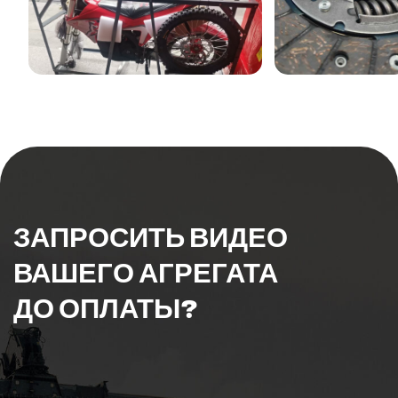
Процесс измерения
ПРОВЕРКА КАЧЕСТВА
Здесь показан процесс тестирования
интерфейса HDMI: тестирование аудио-
и видеопередачи HDMI, и функцию
выключения экрана одним щелчком
и возобновления проекции экрана
на интерфейсе HDMI этого продукта.