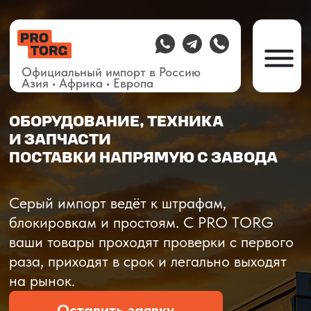
Официальный импорт в Россию
Азия • Африка • Европа
ОБОРУДОВАНИЕ, ТЕХНИКА
И ЗАПЧАСТИ
ПОСТАВКИ НАПРЯМУЮ С ЗАВОДА
О компании
Доставка из Китая
Закупка в К
Серый импорт ведёт к штрафам,
блокировкам и простоям. C PRO TORG
ваши товары проходят проверки с первого
раза, приходят в срок и легально выходят
на рынок.
Оставить заявку
Рассчитать стоимость
Рассчитать стоимость