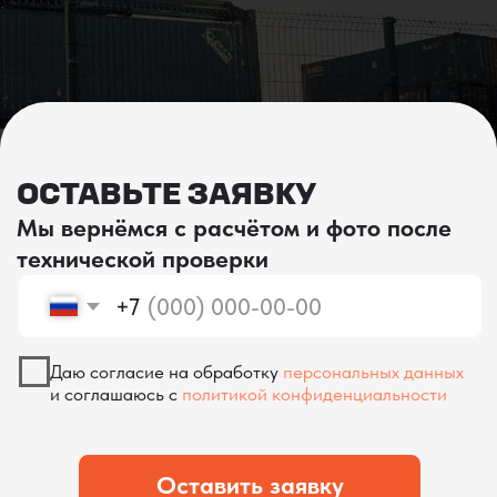
проверка качества
КОНТРОЛЬ КАЧЕСТВА
ПРИ ПРОИЗВОДСТВЕ В КИТАЕ
На наших складах в Китае товары
осматриваются опытными специалистами,
проверяются на соответствие
спецификациям и тщательно
упаковываются. Такой подход позволяет
свести к минимуму риски повреждений
во время транспортировки и гарантирует,
что вы получите товар в идеальном
состоянии.