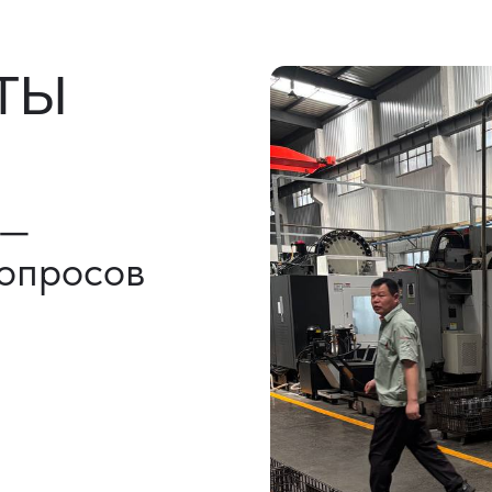
льно)
ы, ГТД
НАШИ УСЛУГИ