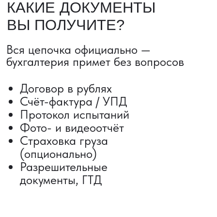
ДОСТАВКА ТОВАРОВ ИЗ КИТАЯ
Сроки от 5 дней
Авиадоставка
Сборный груз
Мультимодальные перевозки
Железнодорожные перевозки
Автогрузоперевозки
Контейнерные перевозки
Негабаритные грузоперевозки
Доставка образцов
Получить консультацию
ВЫКУП ТОВАРОВ ИЗ КИТАЯ
Выкуп от 1 000 000 ₽
Выкуп с Alibaba
Выкуп с 1688
Поиск поставщика