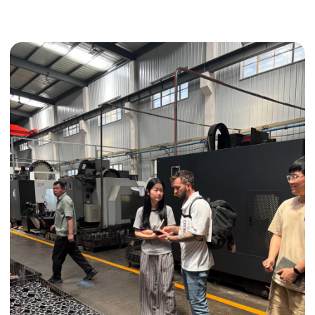
Получить консультацию
ИНДИВИДУАЛЬНЫЕ УСЛУГИ
Выгодные условия
Сертификация грузов
Консолидация грузов
Сопровождение грузов
Таможенное оформление
Страхование груза
Временное хранение
Организация производства
Проверка качества товара
Оплата и переговоры
с поставщиком
Инспекция поставщика
Товары для маркетплейсов