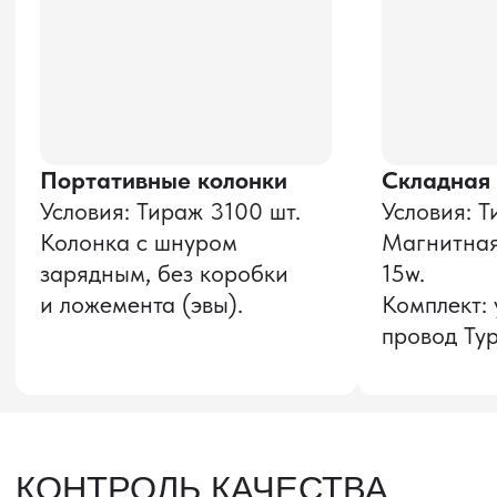
Оставить заявку
Звонок бесплатный
НАВИГАЦИЯ
О компании
8 800 600–36–30
Доставка из Китая
sale@pro-torg.ru
Закупка в Китае
Для вопросов
Дополнительные
услуги
и предложений
г. Москва, ул.
Бутлерова, д.17, 5
этаж, оф. 5016
Для вопросов и предложений
Главный офис