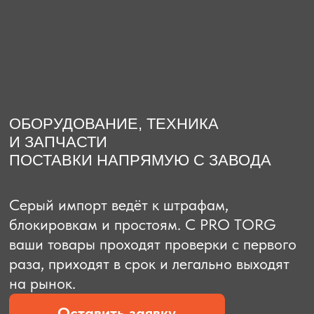
О компании
Доставка из Китая
Закупка в К
ОБОРУДОВАНИЕ, ТЕХНИКА
И ЗАПЧАСТИ
ПОСТАВКИ НАПРЯМУЮ С ЗАВОДА
Серый импорт ведёт к штрафам,
блокировкам и простоям. C PRO TORG
ваши товары проходят проверки с первого
раза, приходят в срок и легально выходят
на рынок.
Оставить заявку
Рассчитать стоимость
Рассчитать стоимость