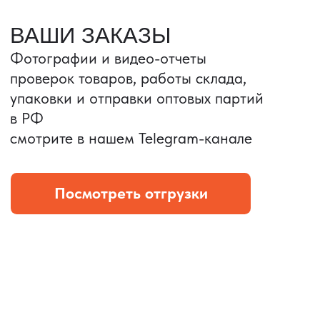
Портативные колонки
Складная зарядка
Условия: Тираж 3100 шт.
Условия: Тираж 5900 шт.
Колонка с шнуром
Магнитная зарядка 3в1.
зарядным, без коробки
15w.
и ложемента (эвы).
Комплект: устройство +
провод Type C.
КОНТРОЛЬ КАЧЕСТВА
Проверка по ТЗ включает:
— измерения размеров
— визуальный осмотр
— маркировку