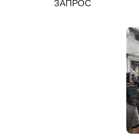
КАКИЕ ДОКУМЕНТЫ
ВЫ ПОЛУЧИТЕ?
Вся цепочка официально —
бухгалтерия примет без вопросов
Договор в рублях
Счёт-фактура / УПД
Протокол испытаний
Фото- и видеоотчёт
Страховка груза
(опционально)
Разрешительные
документы, ГТД