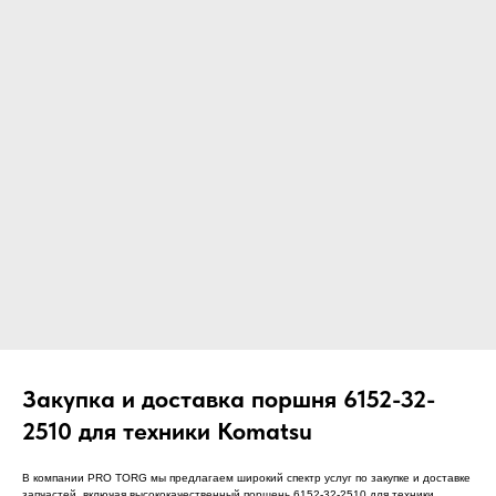
ЧТО МЫ ПОСТАВЛЯЕМ?
Гидрораспределительные станции
Муфты отбора мощности
ДОСТАВКА ПОД КЛЮЧ
Редукторы хода
С ОФИЦИАЛЬНЫМ
Гидронасосы и гидромоторы
ОФОРМЛЕНИЕМ
Клапаны, блоки управления
Прочие гидравлические узлы
МЫ ПОДБЕРЕМ НУЖНУЮ
ЗАПЧАСТЬ ПОД ВАШ
ЗАПРОС
Закупка и доставка поршня 6152-32-
2510 для техники Komatsu
В компании PRO TORG мы предлагаем широкий спектр услуг по закупке и доставке
запчастей, включая высококачественный поршень 6152-32-2510 для техники