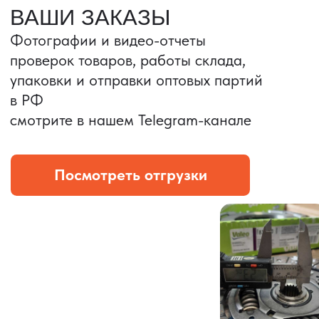
Портативные колонки
Складная зарядка
Условия: Тираж 3100 шт.
Условия: Тираж 5900 шт.
Колонка с шнуром
Магнитная зарядка 3в1.
зарядным, без коробки
15w.
и ложемента (эвы).
Комплект: устройство +
провод Type C.
КОНТРОЛЬ КАЧЕСТВА
Проверка по ТЗ включает:
— измерения размеров
— визуальный осмотр
— маркировку