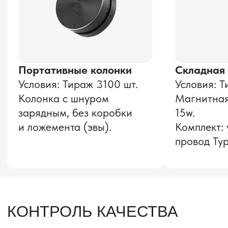
Оставить заявку
Звонок бесплатный
НАВИГАЦИЯ
О компании
8 800 600–36–30
Доставка из Китая
sale@pro-torg.ru
Закупка в Китае
Для вопросов
Дополнительные
услуги
и предложений
г. Москва, ул.
Бутлерова, д.17, 5
этаж, оф. 5016
Для вопросов и предложений
Главный офис