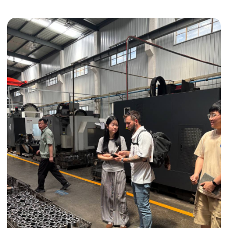
Получить консультацию
ИНДИВИДУАЛЬНЫЕ УСЛУГИ
Выгодные условия
Сертификация грузов
Консолидация грузов
Сопровождение грузов
Таможенное оформление
Страхование груза
Временное хранение
Организация производства
Проверка качества товара
Оплата и переговоры
с поставщиком
Инспекция поставщика
Товары для маркетплейсов