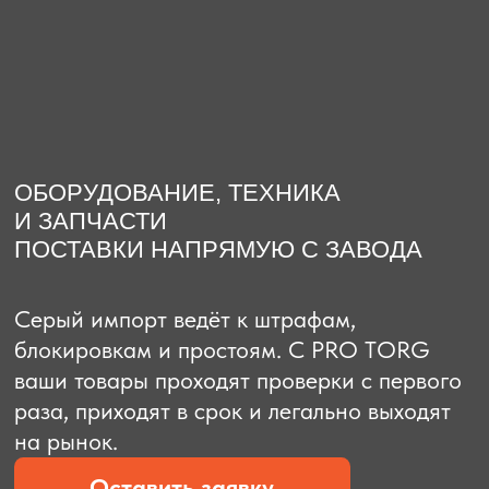
О компании
Доставка из Китая
Закупка в К
ОБОРУДОВАНИЕ, ТЕХНИКА
И ЗАПЧАСТИ
ПОСТАВКИ НАПРЯМУЮ С ЗАВОДА
Серый импорт ведёт к штрафам,
блокировкам и простоям. C PRO TORG
ваши товары проходят проверки с первого
раза, приходят в срок и легально выходят
на рынок.
Оставить заявку
Рассчитать стоимость
Рассчитать стоимость