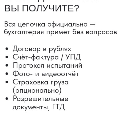
Сроки от 5 дней
Авиадоставка
Сборный груз
Мультимодальные перевозки
Железнодорожные перевозки
Автогрузоперевозки
Контейнерные перевозки
Негабаритные грузоперевозки
Доставка образцов
Получить консультацию
ВЫКУП ТОВАРОВ ИЗ КИТАЯ
Выкуп от 1 000 000 ₽
Выкуп с Alibaba
Выкуп с 1688
Поиск поставщика