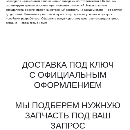
Благодаря налаженным отношениям с заводами-изготовителями в Китае, мы
гарантируем прямые поставки оригинальных запчастей. Наши опытные
специалисты обеспечивают качественный контроль на каждом этапе — от закупки
до доставки. Заказывая у нас, вы получаете прозрачные условия и доступ к
новейшим разработкам. Оформите выкуп и доставку крестовины кардана прямо
сегодня — свяжитесь с нами!
Все агрегаты проходят
промышленную дефектовку, замену
(изношенных узлов), сборку
и испытания на стенде
КАКИЕ ДОКУМЕНТЫ