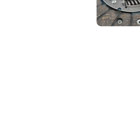
Процесс измерения
ПРОВЕРКА КАЧЕСТВА
Здесь показан процесс тестирования
интерфейса HDMI: тестирование аудио-
и видеопередачи HDMI, и функцию
выключения экрана одним щелчком
и возобновления проекции экрана
на интерфейсе HDMI этого продукта.