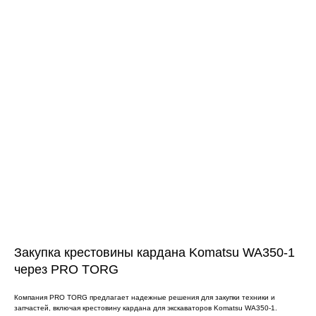
ЧТО МЫ ПОСТАВЛЯЕМ?
Гидрораспределительные станции
Муфты отбора мощности
ДОСТАВКА ПОД КЛЮЧ
Редукторы хода
С ОФИЦИАЛЬНЫМ
Гидронасосы и гидромоторы
ОФОРМЛЕНИЕМ
Клапаны, блоки управления
Прочие гидравлические узлы
МЫ ПОДБЕРЕМ НУЖНУЮ
ЗАПЧАСТЬ ПОД ВАШ
ЗАПРОС
Закупка крестовины кардана Komatsu WA350-1
через PRO TORG
Компания PRO TORG предлагает надежные решения для закупки техники и
запчастей, включая крестовину кардана для экскаваторов Komatsu WA350-1.