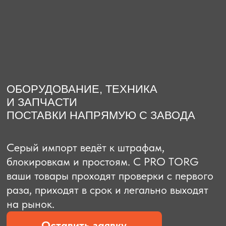
О компании
Доставка из Китая
Закупка в К
ОБОРУДОВАНИЕ, ТЕХНИКА
И ЗАПЧАСТИ
ПОСТАВКИ НАПРЯМУЮ С ЗАВОДА
Серый импорт ведёт к штрафам,
блокировкам и простоям. C PRO TORG
ваши товары проходят проверки с первого
раза, приходят в срок и легально выходят
на рынок.
Оставить заявку
Рассчитать стоимость
Рассчитать стоимость