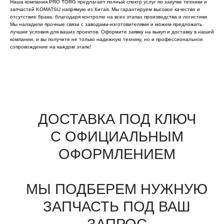
Наша компания PRO TORG предлагает полный спектр услуг по закупке техники и
запчастей KOMATSU напрямую из Китая. Мы гарантируем высокое качество и
отсутствие брака, благодаря контролю на всех этапах производства и логистики.
Мы наладили прочные связи с заводами-изготовителями и можем предложить
лучшие условия для ваших проектов. Оформите заявку на выкуп и доставку в нашей
компании, и вы получите не только надежную технику, но и профессиональное
сопровождение на каждом этапе!
Все агрегаты проходят
промышленную дефектовку, замену
(изношенных узлов), сборку
и испытания на стенде