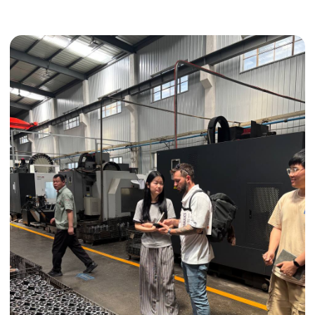
Получить консультацию
ИНДИВИДУАЛЬНЫЕ УСЛУГИ
Выгодные условия
Сертификация грузов
Консолидация грузов
Сопровождение грузов
Таможенное оформление
Страхование груза
Временное хранение
Организация производства
Проверка качества товара
Оплата и переговоры
с поставщиком
Инспекция поставщика
Товары для маркетплейсов