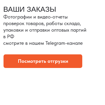
Портативные колонки
Складная зарядка
Условия: Тираж 3100 шт.
Условия: Тираж 5900 шт.
Колонка с шнуром
Магнитная зарядка 3в1.
зарядным, без коробки
15w.
и ложемента (эвы).
Комплект: устройство +
провод Type C.
КОНТРОЛЬ КАЧЕСТВА
Проверка по ТЗ включает:
— измерения размеров
— визуальный осмотр
— маркировку