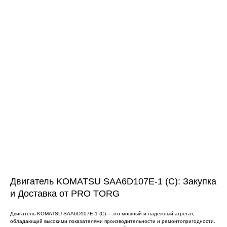
ЧТО МЫ ПОСТАВЛЯЕМ?
Гидрораспределительные станции
Муфты отбора мощности
ДОСТАВКА ПОД КЛЮЧ
Редукторы хода
С ОФИЦИАЛЬНЫМ
Гидронасосы и гидромоторы
ОФОРМЛЕНИЕМ
Клапаны, блоки управления
Прочие гидравлические узлы
МЫ ПОДБЕРЕМ НУЖНУЮ
ЗАПЧАСТЬ ПОД ВАШ
ЗАПРОС
Двигатель KOMATSU SAA6D107E-1 (C): Закупка
и Доставка от PRO TORG
Двигатель KOMATSU SAA6D107E-1 (C) – это мощный и надежный агрегат,
обладающий высокими показателями производительности и ремонтопригодности.