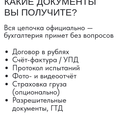
ДОСТАВКА ТОВАРОВ ИЗ КИТАЯ
Сроки от 5 дней
Авиадоставка
Сборный груз
Мультимодальные перевозки
Железнодорожные перевозки
Автогрузоперевозки
Контейнерные перевозки
Негабаритные грузоперевозки
Доставка образцов
Получить консультацию
ВЫКУП ТОВАРОВ ИЗ КИТАЯ
Выкуп от 1 000 000 ₽
Выкуп с Alibaba
Выкуп с 1688
Поиск поставщика