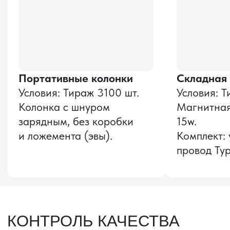
Оставить заявку
Звонок бесплатный
НАВИГАЦИЯ
О компании
8 800 600–36–30
Доставка из Китая
sale@pro-torg.ru
Закупка в Китае
Для вопросов
Дополнительные
услуги
и предложений
г. Москва, ул.
Бутлерова, д.17, 5
этаж, оф. 5016
Для вопросов и предложений
Главный офис