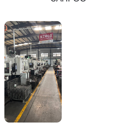
КАКИЕ ДОКУМЕНТЫ
ВЫ ПОЛУЧИТЕ?
Вся цепочка официально —
бухгалтерия примет без вопросов
Договор в рублях
Счёт-фактура / УПД
Протокол испытаний
Фото- и видеоотчёт
Страховка груза
(опционально)
Разрешительные
документы, ГТД