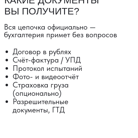
Сроки от 5 дней
Авиадоставка
Сборный груз
Мультимодальные перевозки
Железнодорожные перевозки
Автогрузоперевозки
Контейнерные перевозки
Негабаритные грузоперевозки
Доставка образцов
Получить консультацию
ВЫКУП ТОВАРОВ ИЗ КИТАЯ
Выкуп от 1 000 000 ₽
Выкуп с Alibaba
Выкуп с 1688
Поиск поставщика