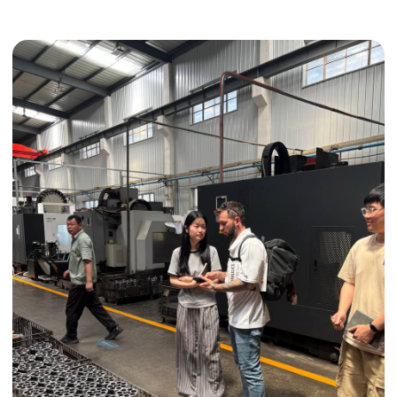
Получить консультацию
ИНДИВИДУАЛЬНЫЕ УСЛУГИ
Выгодные условия
Сертификация грузов
Консолидация грузов
Сопровождение грузов
Таможенное оформление
Страхование груза
Временное хранение
Организация производства
Проверка качества товара
Оплата и переговоры
с поставщиком
Инспекция поставщика
Товары для маркетплейсов