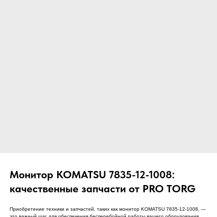
ЧТО МЫ ПОСТАВЛЯЕМ?
Гидрораспределительные станции
Муфты отбора мощности
ДОСТАВКА ПОД КЛЮЧ
Редукторы хода
С ОФИЦИАЛЬНЫМ
Гидронасосы и гидромоторы
ОФОРМЛЕНИЕМ
Клапаны, блоки управления
Прочие гидравлические узлы
МЫ ПОДБЕРЕМ НУЖНУЮ
ЗАПЧАСТЬ ПОД ВАШ
ЗАПРОС
Монитор KOMATSU 7835-12-1008:
качественные запчасти от PRO TORG
Приобретение техники и запчастей, таких как монитор KOMATSU 7835-12-1008, —
это важный шаг для обеспечения бесперебойной работы вашего оборудования.