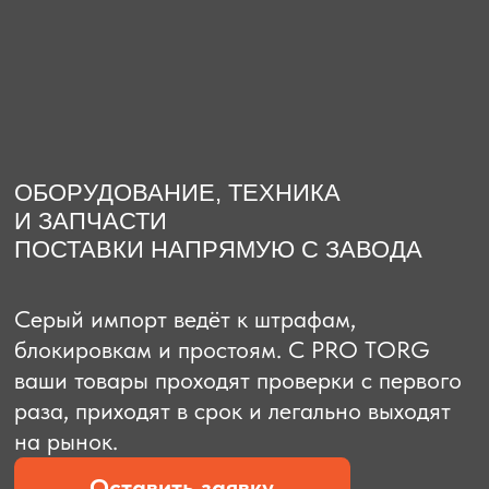
О компании
Доставка из Китая
Закупка в К
ОБОРУДОВАНИЕ, ТЕХНИКА
И ЗАПЧАСТИ
ПОСТАВКИ НАПРЯМУЮ С ЗАВОДА
Серый импорт ведёт к штрафам,
блокировкам и простоям. C PRO TORG
ваши товары проходят проверки с первого
раза, приходят в срок и легально выходят
на рынок.
Оставить заявку
Рассчитать стоимость
Рассчитать стоимость