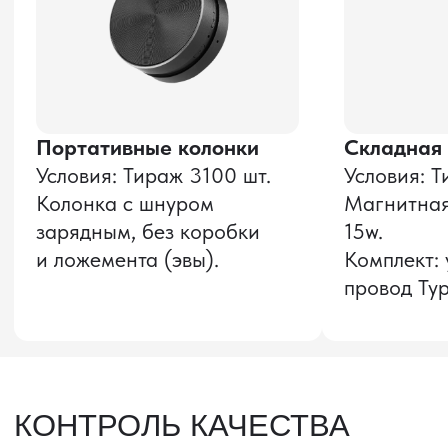
Оставить заявку
Звонок бесплатный
НАВИГАЦИЯ
О компании
8 800 600–36–30
Доставка из Китая
sale@pro-torg.ru
Закупка в Китае
Для вопросов
Дополнительные
услуги
и предложений
г. Москва, ул.
Бутлерова, д.17, 5
этаж, оф. 5016
Для вопросов и предложений
Главный офис