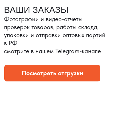
Портативные колонки
Складная зарядка
Условия: Тираж 3100 шт.
Условия: Тираж 5900 шт.
Колонка с шнуром
Магнитная зарядка 3в1.
зарядным, без коробки
15w.
и ложемента (эвы).
Комплект: устройство +
провод Type C.
КОНТРОЛЬ КАЧЕСТВА
Проверка по ТЗ включает:
— измерения размеров
— визуальный осмотр
— маркировку