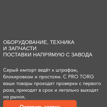
О компании
Доставка из Китая
Закупка в К
ОБОРУДОВАНИЕ, ТЕХНИКА
И ЗАПЧАСТИ
ПОСТАВКИ НАПРЯМУЮ С ЗАВОДА
Серый импорт ведёт к штрафам,
блокировкам и простоям. C PRO TORG
ваши товары проходят проверки с первого
раза, приходят в срок и легально выходят
на рынок.
Оставить заявку
Рассчитать стоимость
Рассчитать стоимость