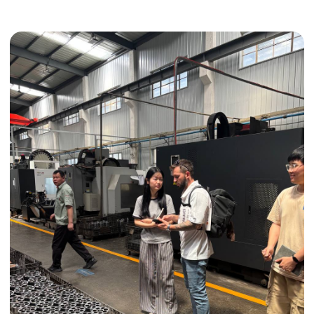
Получить консультацию
ИНДИВИДУАЛЬНЫЕ УСЛУГИ
Выгодные условия
Сертификация грузов
Консолидация грузов
Сопровождение грузов
Таможенное оформление
Страхование груза
Временное хранение
Организация производства
Проверка качества товара
Оплата и переговоры
с поставщиком
Инспекция поставщика
Товары для маркетплейсов