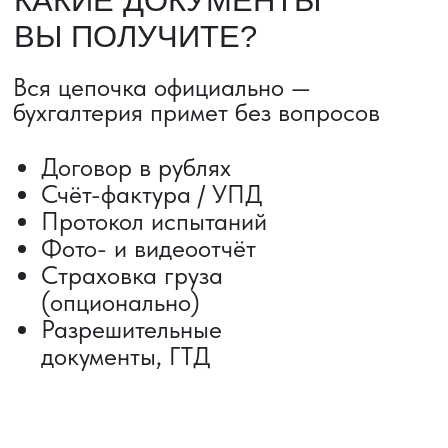
Сроки от 5 дней
Авиадоставка
Сборный груз
Мультимодальные перевозки
Железнодорожные перевозки
Автогрузоперевозки
Контейнерные перевозки
Негабаритные грузоперевозки
Доставка образцов
Получить консультацию
ВЫКУП ТОВАРОВ ИЗ КИТАЯ
Выкуп от 1 000 000 ₽
Выкуп с Alibaba
Выкуп с 1688
Поиск поставщика