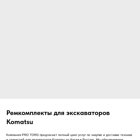
ЧТО МЫ ПОСТАВЛЯЕМ?
Гидрораспределительные станции
Муфты отбора мощности
ДОСТАВКА ПОД КЛЮЧ
Редукторы хода
С ОФИЦИАЛЬНЫМ
Гидронасосы и гидромоторы
ОФОРМЛЕНИЕМ
Клапаны, блоки управления
Прочие гидравлические узлы
МЫ ПОДБЕРЕМ НУЖНУЮ
ЗАПЧАСТЬ ПОД ВАШ
ЗАПРОС
Ремкомплекты для экскаваторов
Komatsu
Компания PRO TORG предлагает полный цикл услуг по закупке и доставке техники
и запчастей для экскаваторов Komatsu из Китая в Россию. Мы обеспечиваем