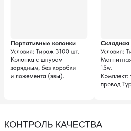
Оставить заявку
Звонок бесплатный
НАВИГАЦИЯ
О компании
8 800 600–36–30
Доставка из Китая
sale@pro-torg.ru
Закупка в Китае
Для вопросов
Дополнительные
услуги
и предложений
г. Москва, ул.
Бутлерова, д.17, 5
этаж, оф. 5016
Для вопросов и предложений
Главный офис