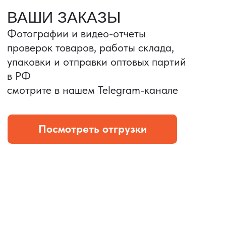
Портативные колонки
Складная зарядка
Условия: Тираж 3100 шт.
Условия: Тираж 5900 шт.
Колонка с шнуром
Магнитная зарядка 3в1.
зарядным, без коробки
15w.
и ложемента (эвы).
Комплект: устройство +
провод Type C.
КОНТРОЛЬ КАЧЕСТВА
Проверка по ТЗ включает:
— измерения размеров
— визуальный осмотр
— маркировку