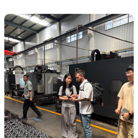
Получить консультацию
ИНДИВИДУАЛЬНЫЕ УСЛУГИ
Выгодные условия
Сертификация грузов
Консолидация грузов
Сопровождение грузов
Таможенное оформление
Страхование груза
Временное хранение
Организация производства
Проверка качества товара
Оплата и переговоры
с поставщиком
Инспекция поставщика
Товары для маркетплейсов