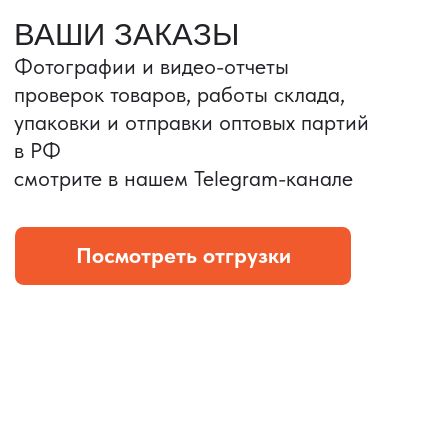
Портативные колонки
Складная зарядка
Условия: Тираж 3100 шт.
Условия: Тираж 5900 шт.
Колонка с шнуром
Магнитная зарядка 3в1.
зарядным, без коробки
15w.
и ложемента (эвы).
Комплект: устройство +
провод Type C.
КОНТРОЛЬ КАЧЕСТВА
Проверка по ТЗ включает:
— измерения размеров
— визуальный осмотр
— маркировку