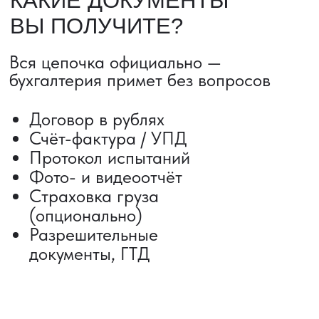
Сроки от 5 дней
Авиадоставка
Сборный груз
Мультимодальные перевозки
Железнодорожные перевозки
Автогрузоперевозки
Контейнерные перевозки
Негабаритные грузоперевозки
Доставка образцов
Получить консультацию
ВЫКУП ТОВАРОВ ИЗ КИТАЯ
Выкуп от 1 000 000 ₽
Выкуп с Alibaba
Выкуп с 1688
Поиск поставщика