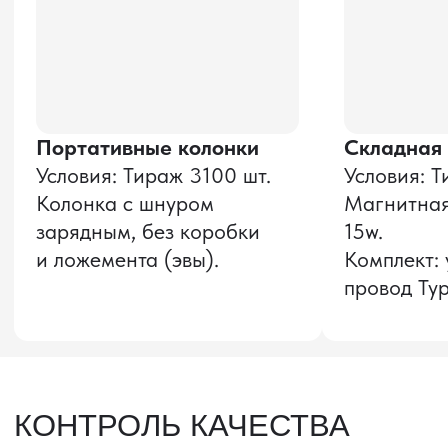
Оставить заявку
Звонок бесплатный
НАВИГАЦИЯ
О компании
8 800 600–36–30
Доставка из Китая
sale@pro-torg.ru
Закупка в Китае
Для вопросов
Дополнительные
услуги
и предложений
г. Москва, ул.
Бутлерова, д.17, 5
этаж, оф. 5016
Для вопросов и предложений
Главный офис