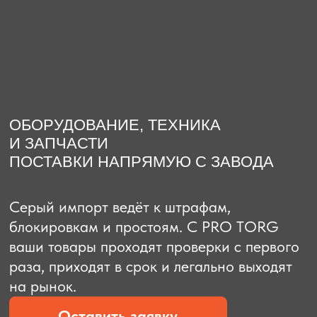
О компании
Доставка из Китая
Закупка в К
ОБОРУДОВАНИЕ, ТЕХНИКА
И ЗАПЧАСТИ
ПОСТАВКИ НАПРЯМУЮ С ЗАВОДА
Серый импорт ведёт к штрафам,
блокировкам и простоям. C PRO TORG
ваши товары проходят проверки с первого
раза, приходят в срок и легально выходят
на рынок.
Оставить заявку
Рассчитать стоимость
Рассчитать стоимость