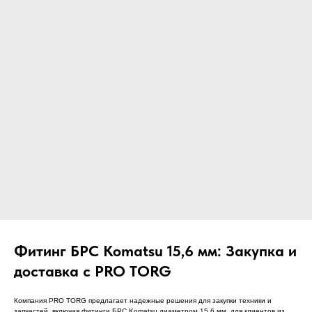
ЧТО МЫ ПОСТАВЛЯЕМ?
Гидрораспределительные станции
Муфты отбора мощности
ДОСТАВКА ПОД КЛЮЧ
Редукторы хода
С ОФИЦИАЛЬНЫМ
Гидронасосы и гидромоторы
ОФОРМЛЕНИЕМ
Клапаны, блоки управления
Прочие гидравлические узлы
МЫ ПОДБЕРЕМ НУЖНУЮ
ЗАПЧАСТЬ ПОД ВАШ
ЗАПРОС
Фитинг БРС Komatsu 15,6 мм: Закупка и
доставка с PRO TORG
Компания PRO TORG предлагает надежные решения для закупки техники и
запчастей, включая фитинги БРС Komatsu диаметром 15,6 мм, для клиентов из