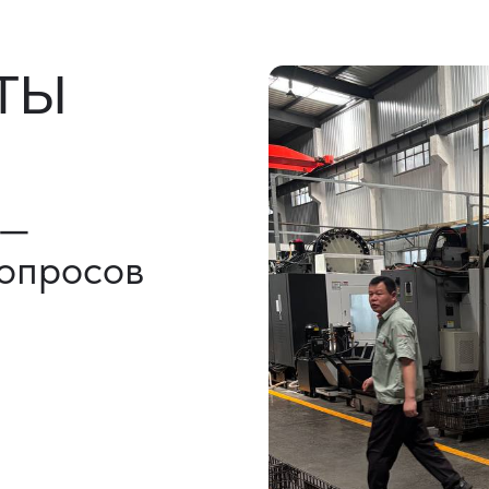
льно)
ы, ГТД
НАШИ УСЛУГИ