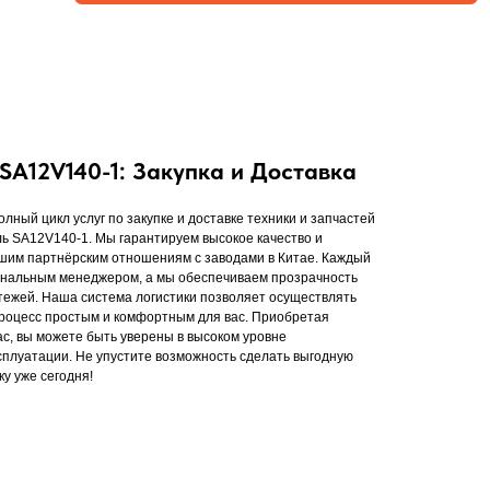
SA12V140-1: Закупка и Доставка
ный цикл услуг по закупке и доставке техники и запчастей
ь SA12V140-1. Мы гарантируем высокое качество и
ашим партнёрским отношениям с заводами в Китае. Каждый
сональным менеджером, а мы обеспечиваем прозрачность
тежей. Наша система логистики позволяет осуществлять
 процесс простым и комфортным для вас. Приобретая
ас, вы можете быть уверены в высоком уровне
сплуатации. Не упустите возможность сделать выгодную
у уже сегодня!