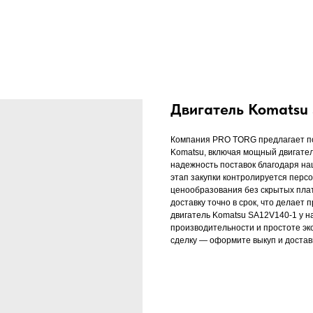
Двигатель Komatsu 
Компания PRO TORG предлагает пол
Komatsu, включая мощный двигател
надежность поставок благодаря н
этап закупки контролируется пер
ценообразования без скрытых пла
доставку точно в срок, что делает
двигатель Komatsu SA12V140-1 у н
производительности и простоте эк
сделку — оформите выкуп и доставк