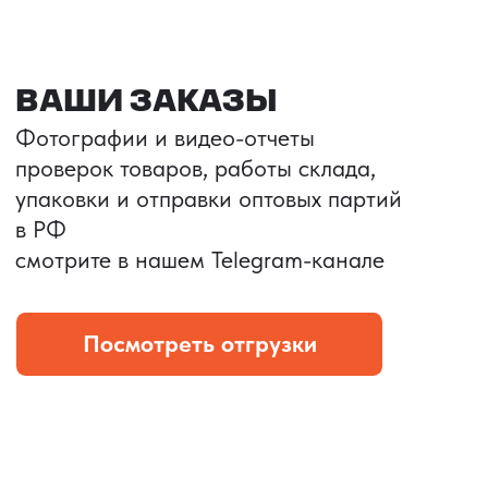
Портативные колонки
Складная зарядка
Условия: Тираж 3100 шт.
Условия: Тираж 5900 шт.
Колонка с шнуром
Магнитная зарядка 3в1.
зарядным, без коробки
15w.
и ложемента (эвы).
Комплект: устройство +
провод Type C.
КОНТРОЛЬ КАЧЕСТВА
Проверка по ТЗ включает:
— измерения размеров
— визуальный осмотр
— маркировку