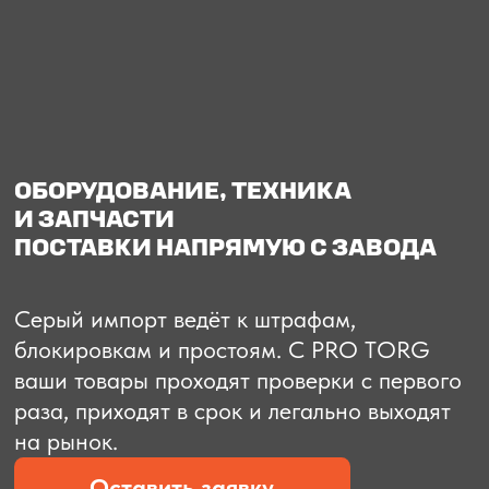
О компании
Доставка из Китая
Закупка в К
ОБОРУДОВАНИЕ, ТЕХНИКА
И ЗАПЧАСТИ
ПОСТАВКИ НАПРЯМУЮ С ЗАВОДА
Серый импорт ведёт к штрафам,
блокировкам и простоям. C PRO TORG
ваши товары проходят проверки с первого
раза, приходят в срок и легально выходят
на рынок.
Оставить заявку
Рассчитать стоимость
Рассчитать стоимость