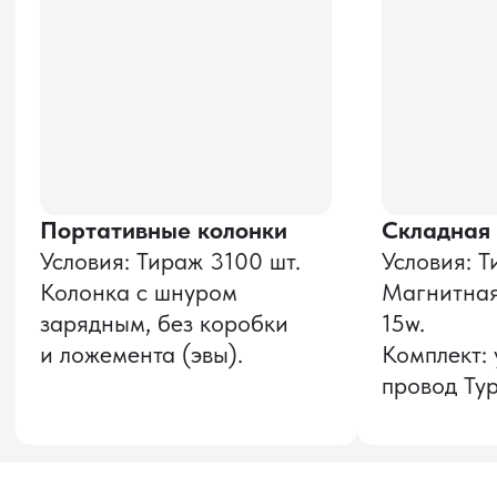
Даю согласие на обработку
персональных данных
и соглашаюсь с
политикой конфиденциальности
Оставить заявку
Звонок бесплатный
НАВИГАЦИЯ
О компании
8 800 600–36–30
Доставка из Китая
sale@pro-torg.ru
Закупка в Китае
Для вопросов
Дополнительные
услуги
и предложений
г. Москва, ул.
Бутлерова, д.17, 5
этаж, оф. 5016
Для вопросов и предложений
Главный офис