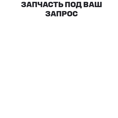
КАКИЕ ДОКУМЕНТЫ
ВЫ ПОЛУЧИТЕ?
Вся цепочка официально —
бухгалтерия примет без вопросов
Договор в рублях
Счёт-фактура / УПД
Протокол испытаний
Фото- и видеоотчёт
Страховка груза
(опционально)
Разрешительные
документы, ГТД