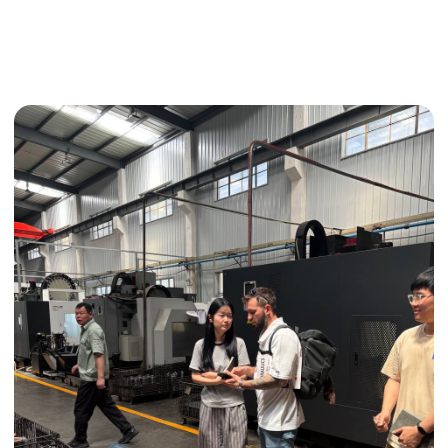
Поиск поставщика
Получить консультацию
ИНДИВИДУАЛЬНЫЕ УСЛУГИ
Выгодные условия
Сертификация грузов
Консолидация грузов
Сопровождение грузов
Таможенное оформление
Страхование груза
Временное хранение
Организация производства
Проверка качества товара
Оплата и переговоры
с поставщиком