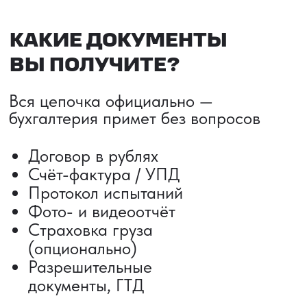
ДОСТАВКА ТОВАРОВ ИЗ КИТАЯ
Сроки от 5 дней
Авиадоставка
Сборный груз
Мультимодальные перевозки
Железнодорожные перевозки
Автогрузоперевозки
Контейнерные перевозки
Негабаритные грузоперевозки
Доставка образцов
Получить консультацию
ВЫКУП ТОВАРОВ ИЗ КИТАЯ
Выкуп от 1 000 000 ₽
Выкуп с Alibaba
Выкуп с 1688