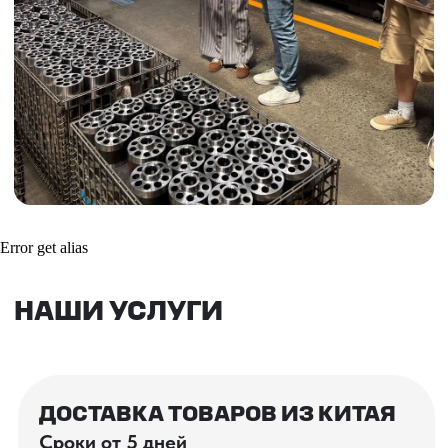
Инспекция поставщика
Товары для маркетплейсов
Получить консультацию
ВАШИ ЗАКАЗЫ
Фотографии и видео-отчеты
проверок товаров, работы склада,
Error get alias
упаковки и отправки оптовых партий
в РФ
смотрите в нашем Telegram-канале
Посмотреть отгрузки