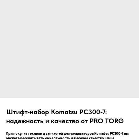
ЧТО МЫ ПОСТАВЛЯЕМ?
Гидрораспределительные станции
Муфты отбора мощности
ДОСТАВКА ПОД КЛЮЧ
Редукторы хода
С ОФИЦИАЛЬНЫМ
Гидронасосы и гидромоторы
Клапаны, блоки управления
ОФОРМЛЕНИЕМ
Прочие гидравлические узлы
МЫ ПОДБЕРЕМ НУЖНУЮ
ЗАПЧАСТЬ ПОД ВАШ
ЗАПРОС
Штифт-набор Komatsu PC300-7:
надежность и качество от PRO TORG
При покупке техники и запчастей для экскаваторов Komatsu PC300-7 вы
можете рассчитывать на надежность и высокое качество. Наша