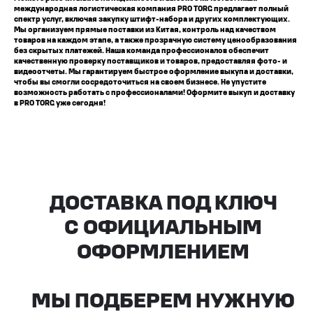
международная логистическая компания PRO TORG предлагает полный
спектр услуг, включая закупку штифт-набора и других комплектующих.
Мы организуем прямые поставки из Китая, контроль над качеством
товаров на каждом этапе, а также прозрачную систему ценообразования
без скрытых платежей. Наша команда профессионалов обеспечит
качественную проверку поставщиков и товаров, предоставляя фото- и
видеоотчеты. Мы гарантируем быстрое оформление выкупа и доставки,
чтобы вы смогли сосредоточиться на своем бизнесе. Не упустите
возможность работать с профессионалами! Оформите выкуп и доставку
в PRO TORG уже сегодня!
Все агрегаты проходят
промышленную дефектовку, замену
(изношенных узлов), сборку
и испытания на стенде