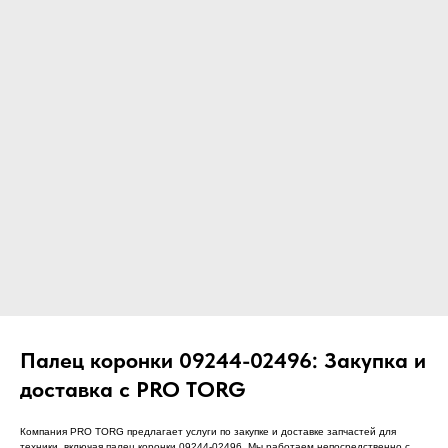
ЧТО МЫ ПОСТАВЛЯЕМ?
Гидрораспределительные станции
Муфты отбора мощности
ДОСТАВКА ПОД КЛЮЧ
Редукторы хода
С ОФИЦИАЛЬНЫМ
Гидронасосы и гидромоторы
ОФОРМЛЕНИЕМ
Клапаны, блоки управления
Прочие гидравлические узлы
МЫ ПОДБЕРЕМ НУЖНУЮ
ЗАПЧАСТЬ ПОД ВАШ
ЗАПРОС
Палец коронки 09244-02496: Закупка и
доставка с PRO TORG
Компания PRO TORG предлагает услуги по закупке и доставке запчастей для
техники, включая палец коронки 09244-02496. Мы работаем непосредственно с