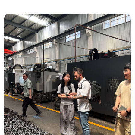
Получить консультацию
ИНДИВИДУАЛЬНЫЕ УСЛУГИ
Выгодные условия
Сертификация грузов
Консолидация грузов
Сопровождение грузов
Таможенное оформление
Страхование груза
Временное хранение
Организация производства
Проверка качества товара
Оплата и переговоры
с поставщиком
Инспекция поставщика
Товары для маркетплейсов