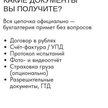
Сроки от 5 дней
Авиадоставка
Сборный груз
Мультимодальные перевозки
Железнодорожные перевозки
Автогрузоперевозки
Контейнерные перевозки
Негабаритные грузоперевозки
Доставка образцов
Получить консультацию
ВЫКУП ТОВАРОВ ИЗ КИТАЯ
Выкуп от 1 000 000 ₽
Выкуп с Alibaba
Выкуп с 1688
Поиск поставщика