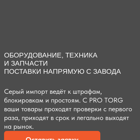
О компании
Доставка из Китая
Закупка в К
ОБОРУДОВАНИЕ, ТЕХНИКА
И ЗАПЧАСТИ
ПОСТАВКИ НАПРЯМУЮ С ЗАВОДА
Серый импорт ведёт к штрафам,
блокировкам и простоям. C PRO TORG
ваши товары проходят проверки с первого
раза, приходят в срок и легально выходят
на рынок.
Оставить заявку
Рассчитать стоимость
Рассчитать стоимость