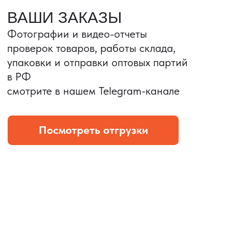
Портативные колонки
Складная зарядка
Условия: Тираж 3100 шт.
Условия: Тираж 5900 шт.
Колонка с шнуром
Магнитная зарядка 3в1.
зарядным, без коробки
15w.
и ложемента (эвы).
Комплект: устройство +
провод Type C.
КОНТРОЛЬ КАЧЕСТВА
Проверка по ТЗ включает:
— измерения размеров
— визуальный осмотр
— маркировку