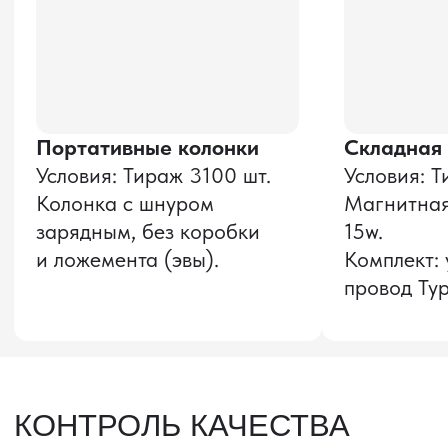
Оставить заявку
Звонок бесплатный
НАВИГАЦИЯ
О компании
8 800 600–36–30
Доставка из Китая
sale@pro-torg.ru
Закупка в Китае
Для вопросов
Дополнительные
услуги
и предложений
г. Москва, ул.
Бутлерова, д.17, 5
этаж, оф. 5016
Для вопросов и предложений
Главный офис