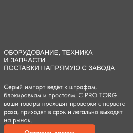
О компании
Доставка из Китая
Закупка в К
ОБОРУДОВАНИЕ, ТЕХНИКА
И ЗАПЧАСТИ
ПОСТАВКИ НАПРЯМУЮ С ЗАВОДА
Серый импорт ведёт к штрафам,
блокировкам и простоям. C PRO TORG
ваши товары проходят проверки с первого
раза, приходят в срок и легально выходят
на рынок.
Оставить заявку
Рассчитать стоимость
Рассчитать стоимость