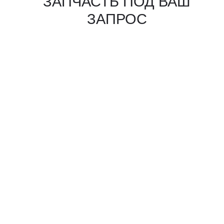
КАКИЕ ДОКУМЕНТЫ
ВЫ ПОЛУЧИТЕ?
Вся цепочка официально —
бухгалтерия примет без вопросов
Договор в рублях
Счёт-фактура / УПД
Протокол испытаний
Фото- и видеоотчёт
Страховка груза
(опционально)
Разрешительные
документы, ГТД