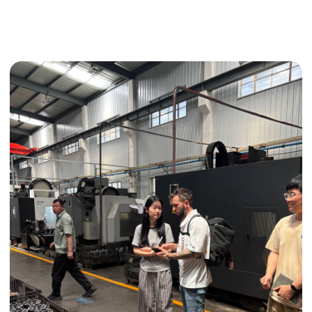
Поиск поставщика
Получить консультацию
ИНДИВИДУАЛЬНЫЕ УСЛУГИ
Выгодные условия
Сертификация грузов
Консолидация грузов
Сопровождение грузов
Таможенное оформление
Страхование груза
Временное хранение
Организация производства
Проверка качества товара
Оплата и переговоры
с поставщиком
Инспекция поставщика