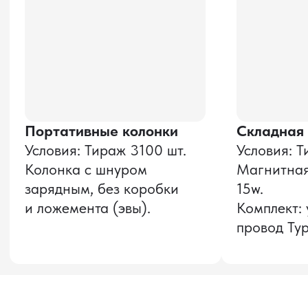
Даю согласие на обработку
персональных данных
и соглашаюсь с
политикой конфиденциальности
Оставить заявку
Звонок бесплатный
НАВИГАЦИЯ
О компании
8 800 600–36–30
Доставка из Китая
sale@pro-torg.ru
Закупка в Китае
Для вопросов
Дополнительные
услуги
и предложений
г. Москва, ул.
Бутлерова, д.17, 5
этаж, оф. 5016
Для вопросов и предложений
Главный офис