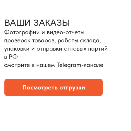
Портативные колонки
Складная зарядка
Условия: Тираж 3100 шт.
Условия: Тираж 5900 шт.
Колонка с шнуром
Магнитная зарядка 3в1.
зарядным, без коробки
15w.
и ложемента (эвы).
Комплект: устройство +
провод Type C.
КОНТРОЛЬ КАЧЕСТВА
Проверка по ТЗ включает:
— измерения размеров
— визуальный осмотр
— маркировку