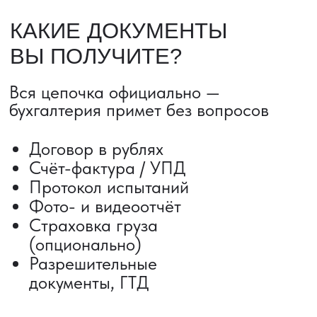
ДОСТАВКА ТОВАРОВ ИЗ КИТАЯ
Сроки от 5 дней
Авиадоставка
Сборный груз
Мультимодальные перевозки
Железнодорожные перевозки
Автогрузоперевозки
Контейнерные перевозки
Негабаритные грузоперевозки
Доставка образцов
Получить консультацию
ВЫКУП ТОВАРОВ ИЗ КИТАЯ
Выкуп от 1 000 000 ₽
Выкуп с Alibaba
Выкуп с 1688