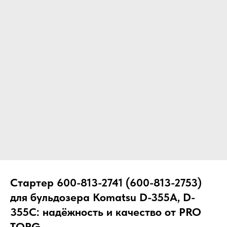
ЧТО МЫ ПОСТАВЛЯЕМ?
Гидрораспределительные станции
Муфты отбора мощности
ДОСТАВКА ПОД КЛЮЧ
Редукторы хода
С ОФИЦИАЛЬНЫМ
Гидронасосы и гидромоторы
ОФОРМЛЕНИЕМ
Клапаны, блоки управления
Прочие гидравлические узлы
МЫ ПОДБЕРЕМ НУЖНУЮ
ЗАПЧАСТЬ ПОД ВАШ
ЗАПРОС
Стартер 600-813-2741 (600-813-2753)
для бульдозера Komatsu D-355A, D-
355C: надёжность и качество от PRO
TORG