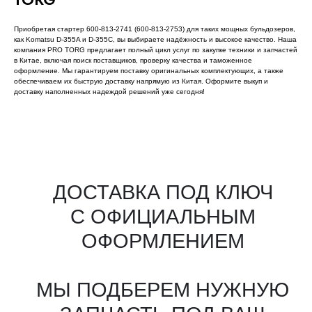
Приобретая стартер 600-813-2741 (600-813-2753) для таких мощных бульдозеров,
как Komatsu D-355A и D-355C, вы выбираете надёжность и высокое качество. Наша
компания PRO TORG предлагает полный цикл услуг по закупке техники и запчастей
в Китае, включая поиск поставщиков, проверку качества и таможенное
оформление. Мы гарантируем поставку оригинальных комплектующих, а также
обеспечиваем их быструю доставку напрямую из Китая. Оформите выкуп и
доставку наполненных надеждой решений уже сегодня!
Все агрегаты проходят
промышленную дефектовку, замену
(изношенных узлов), сборку
и испытания на стенде