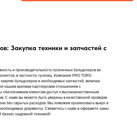
ов: Закупка техники и запчастей с
жность и производительность гусеничных бульдозеров во
понентов, в частности, гусениц. Компания PRO TORG
 закупке бульдозеров и необходимых запчастей, включая
аря нашим крепким партнёрским отношениям с
ы обеспечиваем клиентам доступ к высококачественным
м. С нами вы можете быть уверены в качественной проверке
цене без скрытых расходов. Мы поможем организовать выкуп и
е необходимые документы. Свяжитесь с нами и оформите заказ
й бизнес надежной техникой!