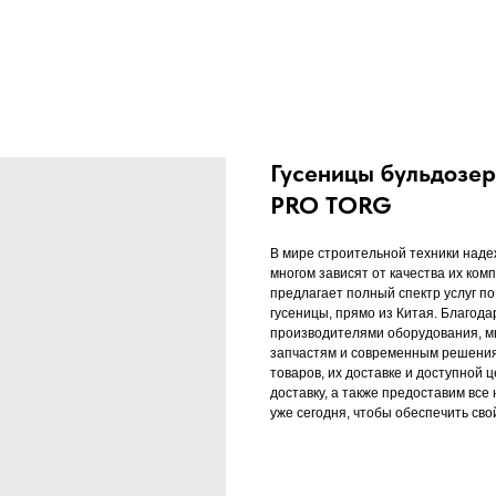
Гусеницы бульдозер
PRO TORG
В мире строительной техники наде
многом зависят от качества их ком
предлагает полный спектр услуг по
гусеницы, прямо из Китая. Благод
производителями оборудования, м
запчастям и современным решения
товаров, их доставке и доступной 
доставку, а также предоставим вс
уже сегодня, чтобы обеспечить сво