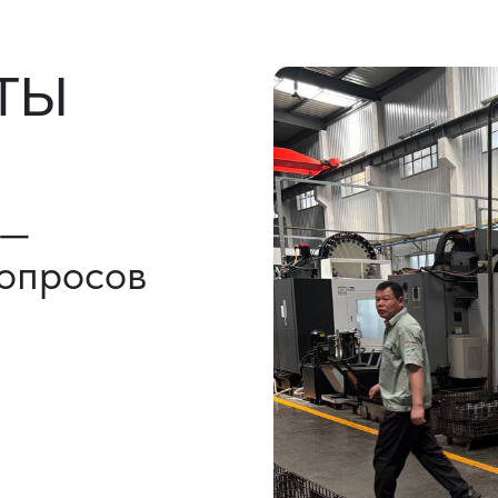
льно)
ы, ГТД
НАШИ УСЛУГИ