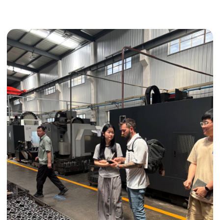
Получить консультацию
ИНДИВИДУАЛЬНЫЕ УСЛУГИ
Выгодные условия
Сертификация грузов
Консолидация грузов
Сопровождение грузов
Таможенное оформление
Страхование груза
Временное хранение
Организация производства
Проверка качества товара
Оплата и переговоры
с поставщиком
Инспекция поставщика
Товары для маркетплейсов