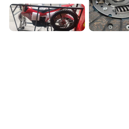
Процесс измерения
ПРОВЕРКА КАЧЕСТВА
Здесь показан процесс тестирования
интерфейса HDMI: тестирование аудио-
и видеопередачи HDMI, и функцию
выключения экрана одним щелчком
и возобновления проекции экрана
на интерфейсе HDMI этого продукта.