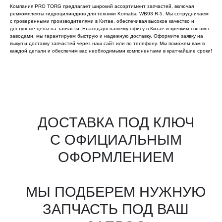
Компания PRO TORG предлагает широкий ассортимент запчастей, включая
ремкомплекты гидроцилиндров для техники Komatsu WB93 R-5. Мы сотрудничаем
с проверенными производителями в Китае, обеспечивая высокое качество и
доступные цены на запчасти. Благодаря нашему офису в Китае и крепким связям с
заводами, мы гарантируем быструю и надежную доставку. Оформите заявку на
выкуп и доставку запчастей через наш сайт или по телефону. Мы поможем вам в
каждой детали и обеспечим вас необходимыми компонентами в кратчайшие сроки!
Все агрегаты проходят
промышленную дефектовку, замену
(изношенных узлов), сборку
и испытания на стенде