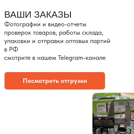
Портативные колонки
Складная зарядка
Условия: Тираж 3100 шт.
Условия: Тираж 5900 шт.
Колонка с шнуром
Магнитная зарядка 3в1.
зарядным, без коробки
15w.
и ложемента (эвы).
Комплект: устройство +
провод Type C.
КОНТРОЛЬ КАЧЕСТВА
Проверка по ТЗ включает:
— измерения размеров
— визуальный осмотр
— маркировку