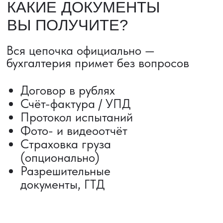
ДОСТАВКА ТОВАРОВ ИЗ КИТАЯ
Сроки от 5 дней
Авиадоставка
Сборный груз
Мультимодальные перевозки
Железнодорожные перевозки
Автогрузоперевозки
Контейнерные перевозки
Негабаритные грузоперевозки
Доставка образцов
Получить консультацию
ВЫКУП ТОВАРОВ ИЗ КИТАЯ
Выкуп от 1 000 000 ₽
Выкуп с Alibaba
Выкуп с 1688
Поиск поставщика