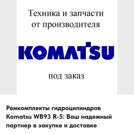
ЧТО МЫ ПОСТАВЛЯЕМ?
Гидрораспределительные станции
Муфты отбора мощности
ДОСТАВКА ПОД КЛЮЧ
Редукторы хода
С ОФИЦИАЛЬНЫМ
Гидронасосы и гидромоторы
ОФОРМЛЕНИЕМ
Клапаны, блоки управления
Прочие гидравлические узлы
МЫ ПОДБЕРЕМ НУЖНУЮ
ЗАПЧАСТЬ ПОД ВАШ
ЗАПРОС
Ремкомплекты гидроцилиндров
Komatsu WB93 R-5: Ваш надежный
партнер в закупке и доставке