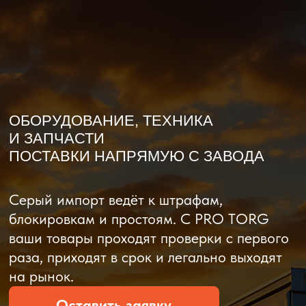
О компании
Доставка из Китая
Закупка в К
ОБОРУДОВАНИЕ, ТЕХНИКА
И ЗАПЧАСТИ
ПОСТАВКИ НАПРЯМУЮ С ЗАВОДА
Серый импорт ведёт к штрафам,
блокировкам и простоям. C PRO TORG
ваши товары проходят проверки с первого
раза, приходят в срок и легально выходят
на рынок.
Оставить заявку
Рассчитать стоимость
Рассчитать стоимость