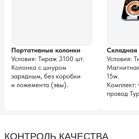
Оставить заявку
Звонок бесплатный
НАВИГАЦИЯ
О компании
8 800 600–36–30
Доставка из Китая
sale@pro-torg.ru
Закупка в Китае
Для вопросов
Дополнительные
услуги
и предложений
г. Москва, ул.
Бутлерова, д.17, 5
этаж, оф. 5016
Для вопросов и предложений
Главный офис