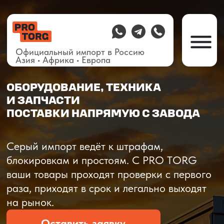
Официальный импорт в Россию
Азия • Африка • Европа
ОБОРУДОВАНИЕ, ТЕХНИКА
И ЗАПЧАСТИ
ПОСТАВКИ НАПРЯМУЮ С ЗАВОДА
О компании
Доставка из Китая
Закупка в К
Серый импорт ведёт к штрафам,
блокировкам и простоям. C PRO TORG
ваши товары проходят проверки с первого
раза, приходят в срок и легально выходят
на рынок.
Оставить заявку
Рассчитать стоимость
Рассчитать стоимость