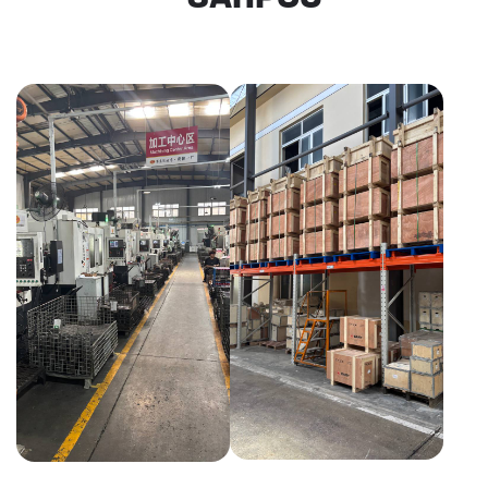
КАКИЕ ДОКУМЕНТЫ
ВЫ ПОЛУЧИТЕ?
Вся цепочка официально —
бухгалтерия примет без вопросов
Договор в рублях
Счёт-фактура / УПД
Протокол испытаний
Фото- и видеоотчёт
Страховка груза
(опционально)
Разрешительные
документы, ГТД