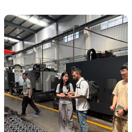
Получить консультацию
ИНДИВИДУАЛЬНЫЕ УСЛУГИ
Выгодные условия
Сертификация грузов
Консолидация грузов
Сопровождение грузов
Таможенное оформление
Страхование груза
Временное хранение
Организация производства
Проверка качества товара
Оплата и переговоры
с поставщиком
Инспекция поставщика
Товары для маркетплейсов