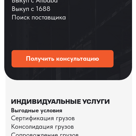
ОСТАВЬТЕ ЗАЯВКУ
Мы вернёмся с расчётом и фото после
технической проверки
+7
Даю согласие на обработку
персональных данных
и соглашаюсь с
политикой конфиденциальности
Оставить заявку
КЕЙС ПАО «РОСТЕЛЕКОМ»
ПАО «Ростелеком» доверяет нам полный
цикл международных поставок — от
поиска и проверки поставщиков до