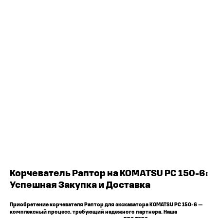
ЧТО МЫ ПОСТАВЛЯЕМ?
Гидрораспределительные станции
Муфты отбора мощности
ДОСТАВКА ПОД КЛЮЧ
Редукторы хода
С ОФИЦИАЛЬНЫМ
Гидронасосы и гидромоторы
Клапаны, блоки управления
ОФОРМЛЕНИЕМ
Прочие гидравлические узлы
МЫ ПОДБЕРЕМ НУЖНУЮ
ЗАПЧАСТЬ ПОД ВАШ
ЗАПРОС
Корчеватель Раптор на KOMATSU PC 150-6:
Успешная Закупка и Доставка
Приобретение корчевателя Раптор для экскаватора KOMATSU PC 150-6 —
комплексный процесс, требующий надежного партнера. Наша