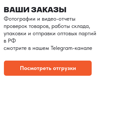
Портативные колонки
Складная зарядка
Условия: Тираж 3100 шт.
Условия: Тираж 5900 шт.
Колонка с шнуром
Магнитная зарядка 3в1.
зарядным, без коробки
15w.
и ложемента (эвы).
Комплект: устройство +
провод Type C.
КОНТРОЛЬ КАЧЕСТВА
Проверка по ТЗ включает:
— измерения размеров
— визуальный осмотр
— маркировку