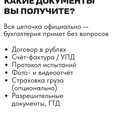
ДОСТАВКА ТОВАРОВ ИЗ КИТАЯ
Сроки от 5 дней
Авиадоставка
Сборный груз
Мультимодальные перевозки
Железнодорожные перевозки
Автогрузоперевозки
Контейнерные перевозки
Негабаритные грузоперевозки
Доставка образцов
Получить консультацию
ВЫКУП ТОВАРОВ ИЗ КИТАЯ
Выкуп от 1 000 000 ₽
Выкуп с Alibaba
Выкуп с 1688
Поиск поставщика