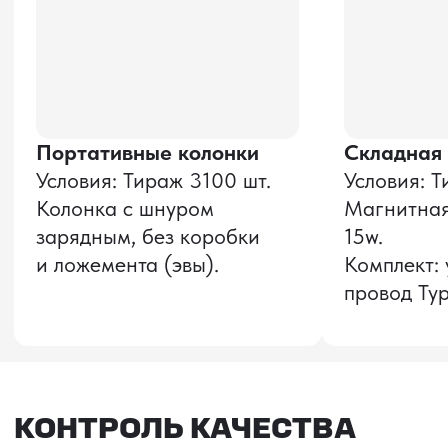
Оставить заявку
Звонок бесплатный
НАВИГАЦИЯ
О компании
8 800 600–36–30
Доставка из Китая
sale@pro-torg.ru
Закупка в Китае
Для вопросов
Дополнительные
услуги
и предложений
г. Москва, ул.
Бутлерова, д.17, 5
этаж, оф. 5016
Для вопросов и предложений
Главный офис