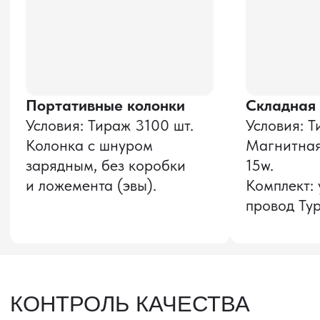
Оставить заявку
Звонок бесплатный
НАВИГАЦИЯ
О компании
8 800 600–36–30
Доставка из Китая
sale@pro-torg.ru
Закупка в Китае
Для вопросов
Дополнительные
услуги
и предложений
г. Москва, ул.
Бутлерова, д.17, 5
этаж, оф. 5016
Для вопросов и предложений
Главный офис