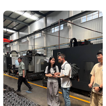
Получить консультацию
ИНДИВИДУАЛЬНЫЕ УСЛУГИ
Выгодные условия
Сертификация грузов
Консолидация грузов
Сопровождение грузов
Таможенное оформление
Страхование груза
Временное хранение
Организация производства
Проверка качества товара
Оплата и переговоры
с поставщиком
Инспекция поставщика
Товары для маркетплейсов