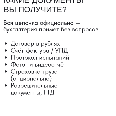
Сроки от 5 дней
Авиадоставка
Сборный груз
Мультимодальные перевозки
Железнодорожные перевозки
Автогрузоперевозки
Контейнерные перевозки
Негабаритные грузоперевозки
Доставка образцов
Получить консультацию
ВЫКУП ТОВАРОВ ИЗ КИТАЯ
Выкуп от 1 000 000 ₽
Выкуп с Alibaba
Выкуп с 1688
Поиск поставщика