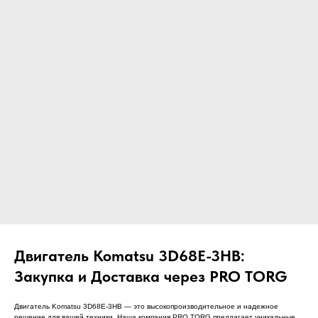
ЧТО МЫ ПОСТАВЛЯЕМ?
Гидрораспределительные станции
Муфты отбора мощности
ДОСТАВКА ПОД КЛЮЧ
Редукторы хода
С ОФИЦИАЛЬНЫМ
Гидронасосы и гидромоторы
ОФОРМЛЕНИЕМ
Клапаны, блоки управления
Прочие гидравлические узлы
МЫ ПОДБЕРЕМ НУЖНУЮ
ЗАПЧАСТЬ ПОД ВАШ
ЗАПРОС
Двигатель Komatsu 3D68E-3HB:
Закупка и Доставка через PRO TORG
Двигатель Komatsu 3D68E-3HB — это высокопроизводительное и надежное
решение для вашей техники. Наша компания PRO TORG предлагает уникальные