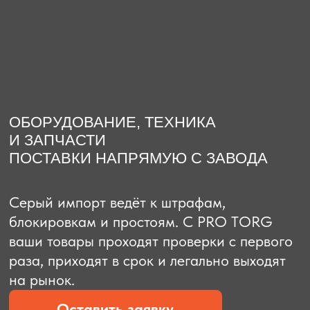
О компании
Доставка из Китая
Закупка в К
ОБОРУДОВАНИЕ, ТЕХНИКА
И ЗАПЧАСТИ
ПОСТАВКИ НАПРЯМУЮ С ЗАВОДА
Серый импорт ведёт к штрафам,
блокировкам и простоям. C PRO TORG
ваши товары проходят проверки с первого
раза, приходят в срок и легально выходят
на рынок.
Оставить заявку
Рассчитать стоимость
Рассчитать стоимость