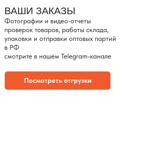
Портативные колонки
Складная зарядка
Условия: Тираж 3100 шт.
Условия: Тираж 5900 шт.
Колонка с шнуром
Магнитная зарядка 3в1.
зарядным, без коробки
15w.
и ложемента (эвы).
Комплект: устройство +
провод Type C.
КОНТРОЛЬ КАЧЕСТВА
Проверка по ТЗ включает:
— измерения размеров
— визуальный осмотр
— маркировку