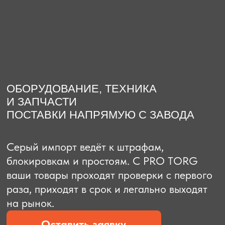
О компании
Доставка из Китая
Закупка в К
ОБОРУДОВАНИЕ, ТЕХНИКА
И ЗАПЧАСТИ
ПОСТАВКИ НАПРЯМУЮ С ЗАВОДА
Серый импорт ведёт к штрафам,
блокировкам и простоям. C PRO TORG
ваши товары проходят проверки с первого
раза, приходят в срок и легально выходят
на рынок.
Оставить заявку
Рассчитать стоимость
Рассчитать стоимость