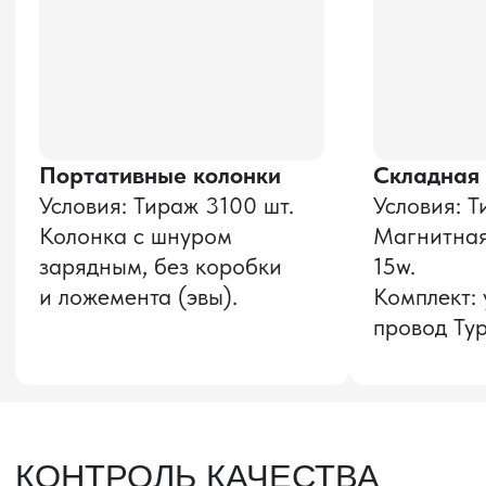
Оставить заявку
Звонок бесплатный
НАВИГАЦИЯ
О компании
8 800 600–36–30
Доставка из Китая
sale@pro-torg.ru
Закупка в Китае
Для вопросов
Дополнительные
услуги
и предложений
г. Москва, ул.
Бутлерова, д.17, 5
этаж, оф. 5016
Для вопросов и предложений
Главный офис