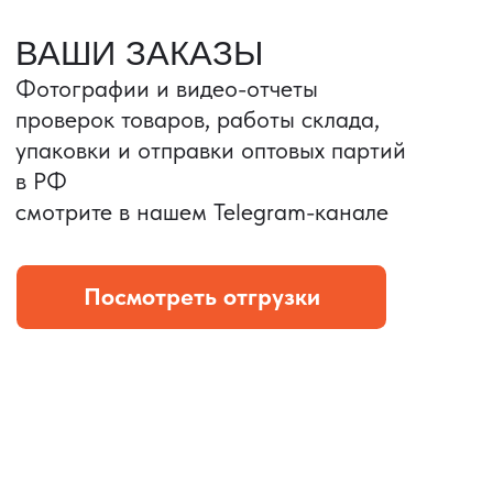
Портативные колонки
Складная зарядка
Условия: Тираж 3100 шт.
Условия: Тираж 5900 шт.
Колонка с шнуром
Магнитная зарядка 3в1.
зарядным, без коробки
15w.
и ложемента (эвы).
Комплект: устройство +
провод Type C.
КОНТРОЛЬ КАЧЕСТВА
Проверка по ТЗ включает:
— измерения размеров
— визуальный осмотр
— маркировку