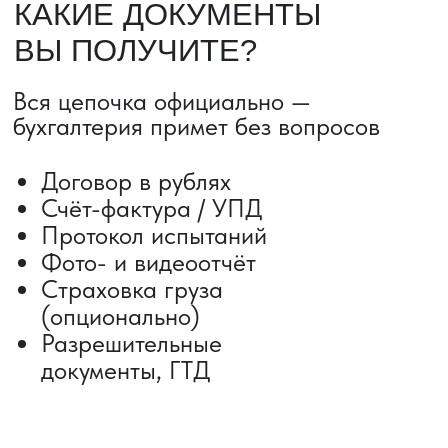
ДОСТАВКА ТОВАРОВ ИЗ КИТАЯ
Сроки от 5 дней
Авиадоставка
Сборный груз
Мультимодальные перевозки
Железнодорожные перевозки
Автогрузоперевозки
Контейнерные перевозки
Негабаритные грузоперевозки
Доставка образцов
Получить консультацию
ВЫКУП ТОВАРОВ ИЗ КИТАЯ
Выкуп от 1 000 000 ₽
Выкуп с Alibaba
Выкуп с 1688
Поиск поставщика