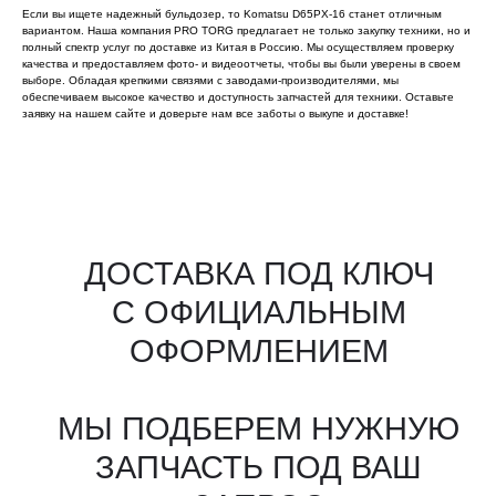
Если вы ищете надежный бульдозер, то Komatsu D65PX-16 станет отличным
вариантом. Наша компания PRO TORG предлагает не только закупку техники, но и
полный спектр услуг по доставке из Китая в Россию. Мы осуществляем проверку
качества и предоставляем фото- и видеоотчеты, чтобы вы были уверены в своем
выборе. Обладая крепкими связями с заводами-производителями, мы
обеспечиваем высокое качество и доступность запчастей для техники. Оставьте
заявку на нашем сайте и доверьте нам все заботы о выкупе и доставке!
Все агрегаты проходят
промышленную дефектовку, замену
(изношенных узлов), сборку
и испытания на стенде