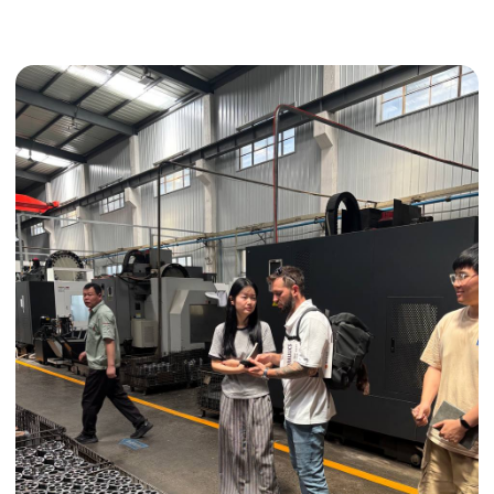
Получить консультацию
ИНДИВИДУАЛЬНЫЕ УСЛУГИ
Выгодные условия
Сертификация грузов
Консолидация грузов
Сопровождение грузов
Таможенное оформление
Страхование груза
Временное хранение
Организация производства
Проверка качества товара
Оплата и переговоры
с поставщиком
Инспекция поставщика
Товары для маркетплейсов