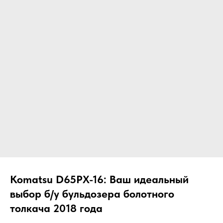
ЧТО МЫ ПОСТАВЛЯЕМ?
Гидрораспределительные станции
Муфты отбора мощности
ДОСТАВКА ПОД КЛЮЧ
Редукторы хода
С ОФИЦИАЛЬНЫМ
Гидронасосы и гидромоторы
ОФОРМЛЕНИЕМ
Клапаны, блоки управления
Прочие гидравлические узлы
МЫ ПОДБЕРЕМ НУЖНУЮ
ЗАПЧАСТЬ ПОД ВАШ
ЗАПРОС
Komatsu D65PX-16: Ваш идеальный
выбор б/у бульдозера болотного
толкача 2018 года