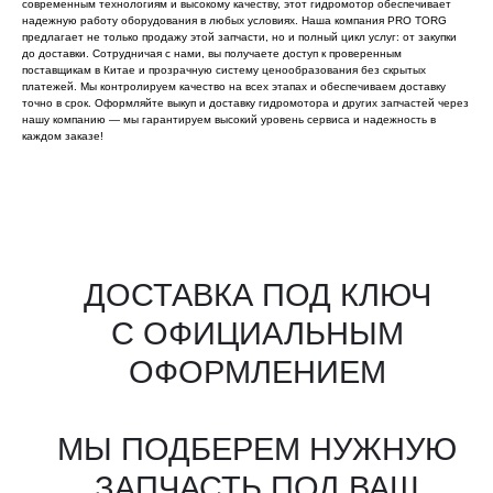
современным технологиям и высокому качеству, этот гидромотор обеспечивает
надежную работу оборудования в любых условиях. Наша компания PRO TORG
предлагает не только продажу этой запчасти, но и полный цикл услуг: от закупки
до доставки. Сотрудничая с нами, вы получаете доступ к проверенным
поставщикам в Китае и прозрачную систему ценообразования без скрытых
платежей. Мы контролируем качество на всех этапах и обеспечиваем доставку
точно в срок. Оформляйте выкуп и доставку гидромотора и других запчастей через
нашу компанию — мы гарантируем высокий уровень сервиса и надежность в
каждом заказе!
Все агрегаты проходят
промышленную дефектовку, замену
(изношенных узлов), сборку
и испытания на стенде