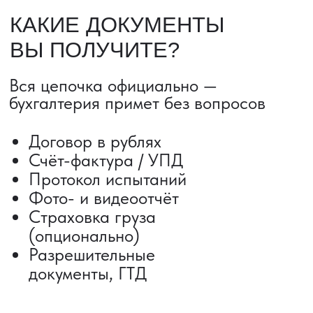
ДОСТАВКА ТОВАРОВ ИЗ КИТАЯ
Сроки от 5 дней
Авиадоставка
Сборный груз
Мультимодальные перевозки
Железнодорожные перевозки
Автогрузоперевозки
Контейнерные перевозки
Негабаритные грузоперевозки
Доставка образцов
Получить консультацию
ВЫКУП ТОВАРОВ ИЗ КИТАЯ
Выкуп от 1 000 000 ₽
Выкуп с Alibaba
Выкуп с 1688
Поиск поставщика