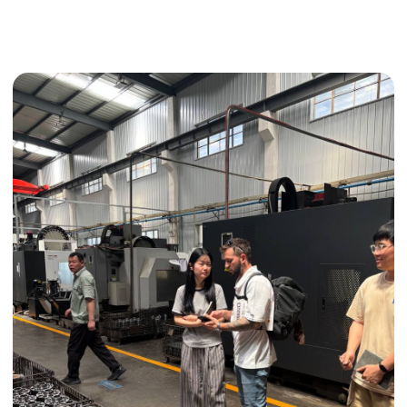
Получить консультацию
ИНДИВИДУАЛЬНЫЕ УСЛУГИ
Выгодные условия
Сертификация грузов
Консолидация грузов
Сопровождение грузов
Таможенное оформление
Страхование груза
Временное хранение
Организация производства
Проверка качества товара
Оплата и переговоры
с поставщиком
Инспекция поставщика