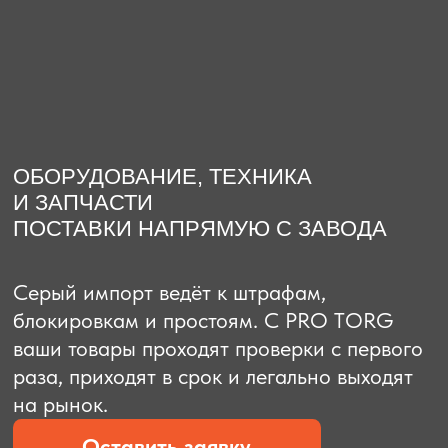
О компании
Доставка из Китая
Закупка в К
ОБОРУДОВАНИЕ, ТЕХНИКА
И ЗАПЧАСТИ
ПОСТАВКИ НАПРЯМУЮ С ЗАВОДА
Серый импорт ведёт к штрафам,
блокировкам и простоям. C PRO TORG
ваши товары проходят проверки с первого
раза, приходят в срок и легально выходят
на рынок.
Оставить заявку
Рассчитать стоимость
Рассчитать стоимость