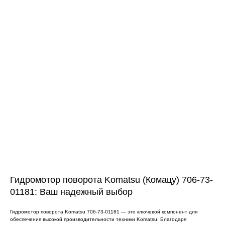
ЧТО МЫ ПОСТАВЛЯЕМ?
Гидрораспределительные станции
Муфты отбора мощности
ДОСТАВКА ПОД КЛЮЧ
Редукторы хода
С ОФИЦИАЛЬНЫМ
Гидронасосы и гидромоторы
ОФОРМЛЕНИЕМ
Клапаны, блоки управления
Прочие гидравлические узлы
МЫ ПОДБЕРЕМ НУЖНУЮ
ЗАПЧАСТЬ ПОД ВАШ
ЗАПРОС
Гидромотор поворота Komatsu (Комацу) 706-73-
01181: Ваш надежный выбор
Гидромотор поворота Komatsu 706-73-01181 — это ключевой компонент для
обеспечения высокой производительности техники Komatsu. Благодаря