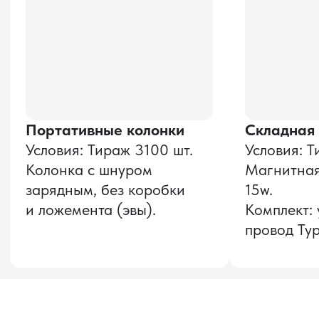
и соглашаюсь с
политикой конфиденциальности
Оставить заявку
Звонок бесплатный
НАВИГАЦИЯ
О компании
8 800 600–36–30
Доставка из Китая
sale@pro-torg.ru
Закупка в Китае
Для вопросов
Дополнительные
услуги
и предложений
г. Москва, ул.
Бутлерова, д.17, 5
этаж, оф. 5016
Для вопросов и предложений
Главный офис