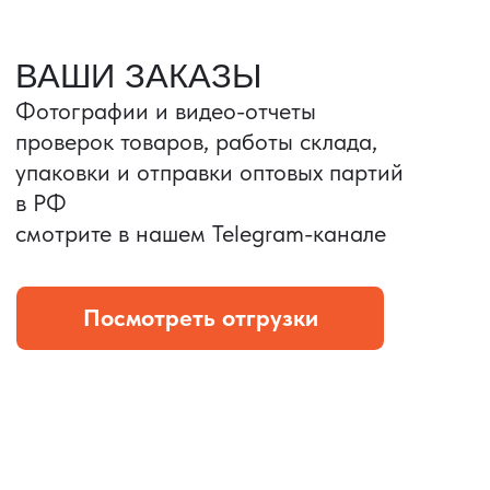
Портативные колонки
Складная зарядка
Условия: Тираж 3100 шт.
Условия: Тираж 5900 шт.
Колонка с шнуром
Магнитная зарядка 3в1.
зарядным, без коробки
15w.
и ложемента (эвы).
Комплект: устройство +
провод Type C.
КОНТРОЛЬ КАЧЕСТВА
Проверка по ТЗ включает:
— измерения размеров
— визуальный осмотр
— маркировку