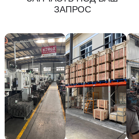
КАКИЕ ДОКУМЕНТЫ
ВЫ ПОЛУЧИТЕ?
Вся цепочка официально —
бухгалтерия примет без вопросов
Договор в рублях
Счёт-фактура / УПД
Протокол испытаний
Фото- и видеоотчёт
Страховка груза
(опционально)
Разрешительные
документы, ГТД