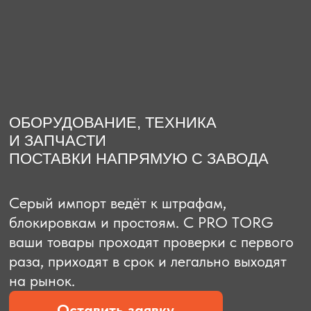
О компании
Доставка из Китая
Закупка в К
ОБОРУДОВАНИЕ, ТЕХНИКА
И ЗАПЧАСТИ
ПОСТАВКИ НАПРЯМУЮ С ЗАВОДА
Серый импорт ведёт к штрафам,
блокировкам и простоям. C PRO TORG
ваши товары проходят проверки с первого
раза, приходят в срок и легально выходят
на рынок.
Оставить заявку
Рассчитать стоимость
Рассчитать стоимость