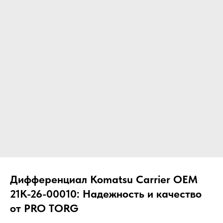
ЧТО МЫ ПОСТАВЛЯЕМ?
Гидрораспределительные станции
Муфты отбора мощности
ДОСТАВКА ПОД КЛЮЧ
Редукторы хода
С ОФИЦИАЛЬНЫМ
Гидронасосы и гидромоторы
ОФОРМЛЕНИЕМ
Клапаны, блоки управления
Прочие гидравлические узлы
МЫ ПОДБЕРЕМ НУЖНУЮ
ЗАПЧАСТЬ ПОД ВАШ
ЗАПРОС
Дифференциал Komatsu Carrier OEM
21K-26-00010: Надежность и качество
от PRO TORG