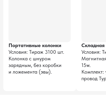
Даю согласие на обработку
персональных данных
и соглашаюсь с
политикой конфиденциальности
Оставить заявку
Звонок бесплатный
НАВИГАЦИЯ
О компании
8 800 600–36–30
Доставка из Китая
sale@pro-torg.ru
Закупка в Китае
Для вопросов
Дополнительные
услуги
и предложений
г. Москва, ул.
Бутлерова, д.17, 5
этаж, оф. 5016
Для вопросов и предложений
Главный офис