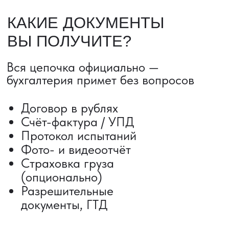
ДОСТАВКА ТОВАРОВ ИЗ КИТАЯ
Сроки от 5 дней
Авиадоставка
Сборный груз
Мультимодальные перевозки
Железнодорожные перевозки
Автогрузоперевозки
Контейнерные перевозки
Негабаритные грузоперевозки
Доставка образцов
Получить консультацию
ВЫКУП ТОВАРОВ ИЗ КИТАЯ
Выкуп от 1 000 000 ₽
Выкуп с Alibaba
Выкуп с 1688