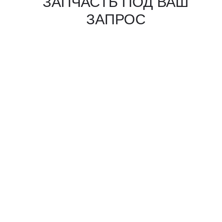
КАКИЕ ДОКУМЕНТЫ
ВЫ ПОЛУЧИТЕ?
Вся цепочка официально —
бухгалтерия примет без вопросов
Договор в рублях
Счёт-фактура / УПД
Протокол испытаний
Фото- и видеоотчёт
Страховка груза
(опционально)
Разрешительные
документы, ГТД