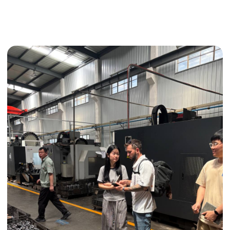
Поиск поставщика
Получить консультацию
ИНДИВИДУАЛЬНЫЕ УСЛУГИ
Выгодные условия
Сертификация грузов
Консолидация грузов
Сопровождение грузов
Таможенное оформление
Страхование груза
Временное хранение
Организация производства
Проверка качества товара
Оплата и переговоры
с поставщиком
Инспекция поставщика