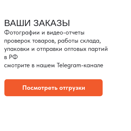
Портативные колонки
Складная зарядка
Условия: Тираж 3100 шт.
Условия: Тираж 5900 шт.
Колонка с шнуром
Магнитная зарядка 3в1.
зарядным, без коробки
15w.
и ложемента (эвы).
Комплект: устройство +
провод Type C.
КОНТРОЛЬ КАЧЕСТВА
Проверка по ТЗ включает:
— измерения размеров
— визуальный осмотр
— маркировку