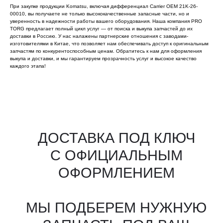
При закупке продукции Komatsu, включая дифференциал Carrier OEM 21K-26-
00010, вы получаете не только высококачественные запасные части, но и
уверенность в надежности работы вашего оборудования. Наша компания PRO
TORG предлагает полный цикл услуг — от поиска и выкупа запчастей до их
доставки в Россию. У нас налажены партнерские отношения с заводами-
изготовителями в Китае, что позволяет нам обеспечивать доступ к оригинальным
запчастям по конкурентоспособным ценам. Обратитесь к нам для оформления
выкупа и доставки, и мы гарантируем прозрачность услуг и высокое качество
каждого этапа!
Все агрегаты проходят
промышленную дефектовку, замену
(изношенных узлов), сборку
и испытания на стенде