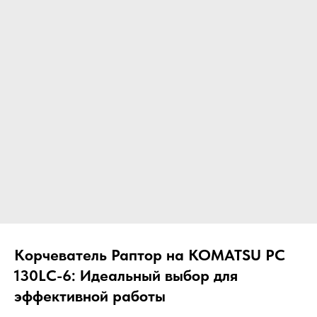
ЧТО МЫ ПОСТАВЛЯЕМ?
Гидрораспределительные станции
Муфты отбора мощности
ДОСТАВКА ПОД КЛЮЧ
Редукторы хода
С ОФИЦИАЛЬНЫМ
Гидронасосы и гидромоторы
ОФОРМЛЕНИЕМ
Клапаны, блоки управления
Прочие гидравлические узлы
МЫ ПОДБЕРЕМ НУЖНУЮ
ЗАПЧАСТЬ ПОД ВАШ
ЗАПРОС
Корчеватель Раптор на KOMATSU PC
130LC-6: Идеальный выбор для
эффективной работы