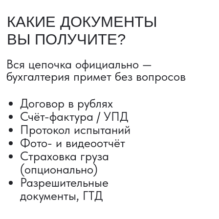
ДОСТАВКА ТОВАРОВ ИЗ КИТАЯ
Сроки от 5 дней
Авиадоставка
Сборный груз
Мультимодальные перевозки
Железнодорожные перевозки
Автогрузоперевозки
Контейнерные перевозки
Негабаритные грузоперевозки
Доставка образцов
Получить консультацию
ВЫКУП ТОВАРОВ ИЗ КИТАЯ
Выкуп от 1 000 000 ₽
Выкуп с Alibaba
Выкуп с 1688