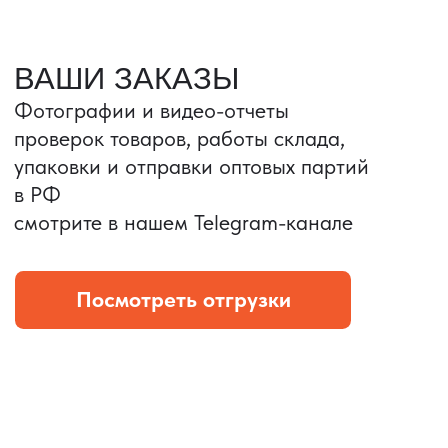
Портативные колонки
Складная зарядка
Условия: Тираж 3100 шт.
Условия: Тираж 5900 шт.
Колонка с шнуром
Магнитная зарядка 3в1.
зарядным, без коробки
15w.
и ложемента (эвы).
Комплект: устройство +
провод Type C.
КОНТРОЛЬ КАЧЕСТВА
Проверка по ТЗ включает:
— измерения размеров
— визуальный осмотр
— маркировку