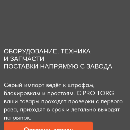
О компании
Доставка из Китая
Закупка в К
ОБОРУДОВАНИЕ, ТЕХНИКА
И ЗАПЧАСТИ
ПОСТАВКИ НАПРЯМУЮ С ЗАВОДА
Серый импорт ведёт к штрафам,
блокировкам и простоям. C PRO TORG
ваши товары проходят проверки с первого
раза, приходят в срок и легально выходят
на рынок.
Оставить заявку
Рассчитать стоимость
Рассчитать стоимость