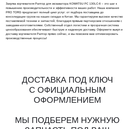
Закупка корчевателя Раптор для экскаватора KOMATSU PC 130LC-6 – это шаг к
повышению производительности и эффективности ваших работ. Наша компания
PRO TORG предлагает полный цикл услуг: от подбора поставщика до
консолидации грузов на наших складах в Китае. Мы гарантируем высокое качество
поставляемой техники и запчастей, благодаря прямым партнерским отношениям с
заводами-изготовителями. Собственный отдел логистики и прозрачная система
ценообразования обеспечивают быструю и надежную доставку. Оформите выкуп и
доставку корчевателя Раптор прямо сейчас, и мы поможем вам оптимизировать
производственные процессы!
Все агрегаты проходят
промышленную дефектовку, замену
(изношенных узлов), сборку
и испытания на стенде