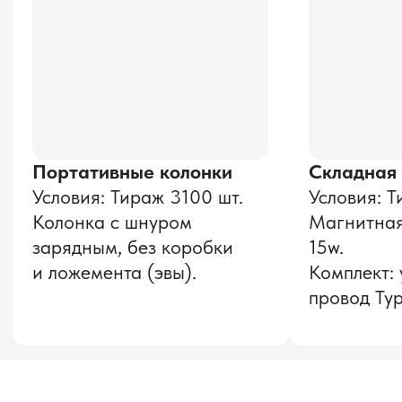
Даю согласие на обработку
персональных данных
и соглашаюсь с
политикой конфиденциальности
Оставить заявку
Звонок бесплатный
НАВИГАЦИЯ
О компании
8 800 600–36–30
Доставка из Китая
sale@pro-torg.ru
Закупка в Китае
Для вопросов
Дополнительные
услуги
и предложений
г. Москва, ул.
Бутлерова, д.17, 5
этаж, оф. 5016
Для вопросов и предложений
Главный офис