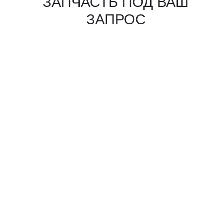
КАКИЕ ДОКУМЕНТЫ
ВЫ ПОЛУЧИТЕ?
Вся цепочка официально —
бухгалтерия примет без вопросов
Договор в рублях
Счёт-фактура / УПД
Протокол испытаний
Фото- и видеоотчёт
Страховка груза
(опционально)
Разрешительные
документы, ГТД