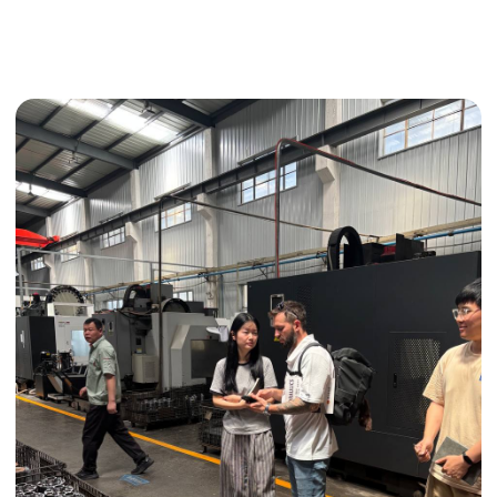
Поиск поставщика
Получить консультацию
ИНДИВИДУАЛЬНЫЕ УСЛУГИ
Выгодные условия
Сертификация грузов
Консолидация грузов
Сопровождение грузов
Таможенное оформление
Страхование груза
Временное хранение
Организация производства
Проверка качества товара
Оплата и переговоры
с поставщиком
Инспекция поставщика