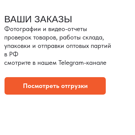
Портативные колонки
Складная зарядка
Условия: Тираж 3100 шт.
Условия: Тираж 5900 шт.
Колонка с шнуром
Магнитная зарядка 3в1.
зарядным, без коробки
15w.
и ложемента (эвы).
Комплект: устройство +
провод Type C.
КОНТРОЛЬ КАЧЕСТВА
Проверка по ТЗ включает:
— измерения размеров
— визуальный осмотр
— маркировку