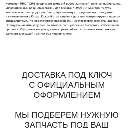
Компания PRO TORG предлагает широкий выбор запчастей, включая набор колец
уплотнительных резиновых NBR90 для техники KOMATSU. Мы гарантируем
высокое качество продукции, благодаря тесному сотрудничеству с заводами-
изготовителями в Китае. Каждый этап закупки и доставки контролируется нашими
специалистами, что обеспечивает надежность и соответствие всем стандартам.
Пользуясь нашими услугами, вы можете быть уверены в быстром и эффективном
процессе. Оформите выкуп и доставку прямо сейчас, и получите качественные
запчасти для вашей техники без лишних хлопот!
Все агрегаты проходят
промышленную дефектовку, замену
(изношенных узлов), сборку
и испытания на стенде