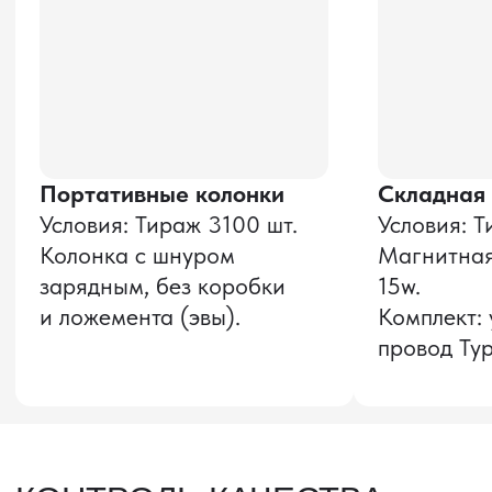
и соглашаюсь с
политикой конфиденциальности
Оставить заявку
Звонок бесплатный
НАВИГАЦИЯ
О компании
8 800 600–36–30
Доставка из Китая
sale@pro-torg.ru
Закупка в Китае
Для вопросов
Дополнительные
услуги
и предложений
г. Москва, ул.
Бутлерова, д.17, 5
этаж, оф. 5016
Для вопросов и предложений
Главный офис