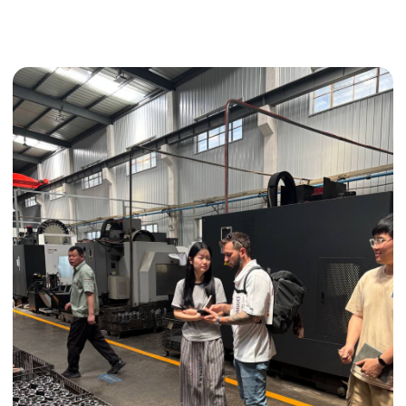
Получить консультацию
ИНДИВИДУАЛЬНЫЕ УСЛУГИ
Выгодные условия
Сертификация грузов
Консолидация грузов
Сопровождение грузов
Таможенное оформление
Страхование груза
Временное хранение
Организация производства
Проверка качества товара
Оплата и переговоры
с поставщиком
Инспекция поставщика