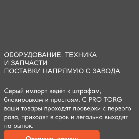
О компании
Доставка из Китая
Закупка в К
ОБОРУДОВАНИЕ, ТЕХНИКА
И ЗАПЧАСТИ
ПОСТАВКИ НАПРЯМУЮ С ЗАВОДА
Серый импорт ведёт к штрафам,
блокировкам и простоям. C PRO TORG
ваши товары проходят проверки с первого
раза, приходят в срок и легально выходят
на рынок.
Оставить заявку
Рассчитать стоимость
Рассчитать стоимость