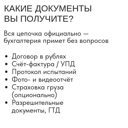
ДОСТАВКА ТОВАРОВ ИЗ КИТАЯ
Сроки от 5 дней
Авиадоставка
Сборный груз
Мультимодальные перевозки
Железнодорожные перевозки
Автогрузоперевозки
Контейнерные перевозки
Негабаритные грузоперевозки
Доставка образцов
Получить консультацию
ВЫКУП ТОВАРОВ ИЗ КИТАЯ
Выкуп от 1 000 000 ₽
Выкуп с Alibaba
Выкуп с 1688
Поиск поставщика