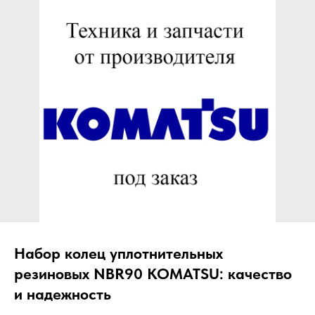
ЧТО МЫ ПОСТАВЛЯЕМ?
Гидрораспределительные станции
Муфты отбора мощности
ДОСТАВКА ПОД КЛЮЧ
Редукторы хода
С ОФИЦИАЛЬНЫМ
Гидронасосы и гидромоторы
ОФОРМЛЕНИЕМ
Клапаны, блоки управления
Прочие гидравлические узлы
МЫ ПОДБЕРЕМ НУЖНУЮ
ЗАПЧАСТЬ ПОД ВАШ
ЗАПРОС
Набор колец уплотнительных
резиновых NBR90 KOMATSU: качество
и надежность