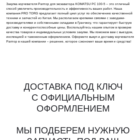
Закупка корчевателя Раптор для экскаватора KOMATSU PC 100-5 – это отличный
способ увеличить производительность и эффективность ваших работ. Наша
компания PRO TORG предлагает полный цикл услуг по обеспечению качественной
техники и запчастей из Китая. Мы располагаем крепкими связями с заводами-
производителями и собственными складами в Гуанчжоу, что гарантирует быструю
доставку и конкурентоспособные цены. Воспользуйтесь нашим опытом в проверке
качества товаров и индивидуальных условиях закупки. Мы поможем вам с выездом,
инспекцией и таможенным оформлением. Оформите выкуп и доставку корчевателя
Раптор в нашей компании – решение, которое сэкономит ваше время и средства!
Все агрегаты проходят
промышленную дефектовку, замену
(изношенных узлов), сборку
и испытания на стенде