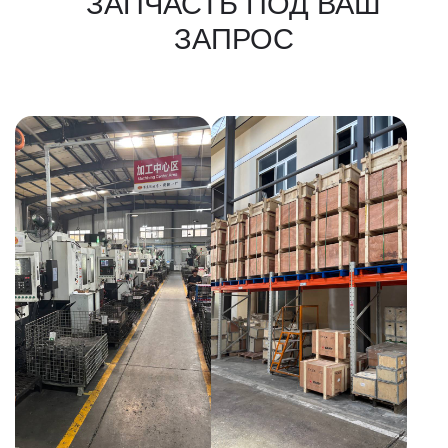
КАКИЕ ДОКУМЕНТЫ
ВЫ ПОЛУЧИТЕ?
Вся цепочка официально —
бухгалтерия примет без вопросов
Договор в рублях
Счёт-фактура / УПД
Протокол испытаний
Фото- и видеоотчёт
Страховка груза
(опционально)
Разрешительные
документы, ГТД