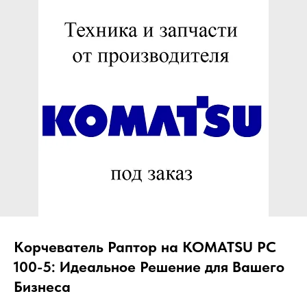
ЧТО МЫ ПОСТАВЛЯЕМ?
Гидрораспределительные станции
Муфты отбора мощности
ДОСТАВКА ПОД КЛЮЧ
Редукторы хода
С ОФИЦИАЛЬНЫМ
Гидронасосы и гидромоторы
ОФОРМЛЕНИЕМ
Клапаны, блоки управления
Прочие гидравлические узлы
МЫ ПОДБЕРЕМ НУЖНУЮ
ЗАПЧАСТЬ ПОД ВАШ
ЗАПРОС
Корчеватель Раптор на KOMATSU PC
100-5: Идеальное Решение для Вашего
Бизнеса