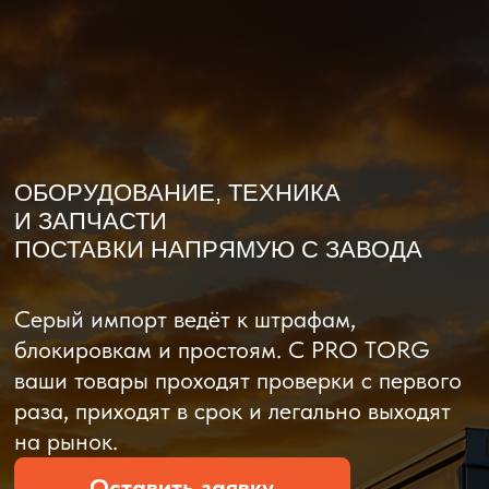
О компании
Доставка из Китая
Закупка в К
ОБОРУДОВАНИЕ, ТЕХНИКА
И ЗАПЧАСТИ
ПОСТАВКИ НАПРЯМУЮ С ЗАВОДА
Серый импорт ведёт к штрафам,
блокировкам и простоям. C PRO TORG
ваши товары проходят проверки с первого
раза, приходят в срок и легально выходят
на рынок.
Оставить заявку
Рассчитать стоимость
Рассчитать стоимость