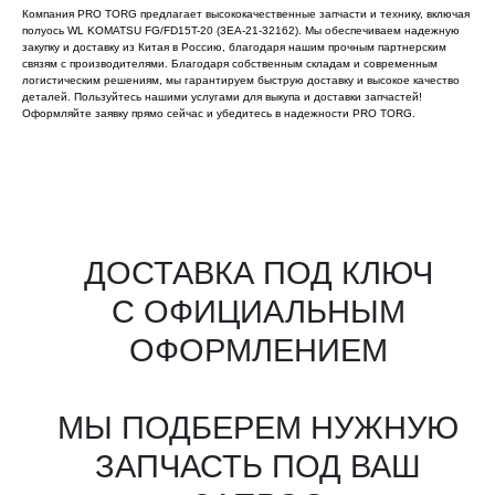
Компания PRO TORG предлагает высококачественные запчасти и технику, включая
полуось WL KOMATSU FG/FD15T-20 (3EA-21-32162). Мы обеспечиваем надежную
закупку и доставку из Китая в Россию, благодаря нашим прочным партнерским
связям с производителями. Благодаря собственным складам и современным
логистическим решениям, мы гарантируем быструю доставку и высокое качество
деталей. Пользуйтесь нашими услугами для выкупа и доставки запчастей!
Оформляйте заявку прямо сейчас и убедитесь в надежности PRO TORG.
Все агрегаты проходят
промышленную дефектовку, замену
(изношенных узлов), сборку
и испытания на стенде