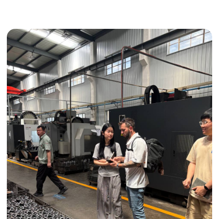
Получить консультацию
ИНДИВИДУАЛЬНЫЕ УСЛУГИ
Выгодные условия
Сертификация грузов
Консолидация грузов
Сопровождение грузов
Таможенное оформление
Страхование груза
Временное хранение
Организация производства
Проверка качества товара
Оплата и переговоры
с поставщиком
Инспекция поставщика
Товары для маркетплейсов