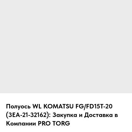
ЧТО МЫ ПОСТАВЛЯЕМ?
Гидрораспределительные станции
Муфты отбора мощности
ДОСТАВКА ПОД КЛЮЧ
Редукторы хода
С ОФИЦИАЛЬНЫМ
Гидронасосы и гидромоторы
ОФОРМЛЕНИЕМ
Клапаны, блоки управления
Прочие гидравлические узлы
МЫ ПОДБЕРЕМ НУЖНУЮ
ЗАПЧАСТЬ ПОД ВАШ
ЗАПРОС
Полуось WL KOMATSU FG/FD15T-20
(3EA-21-32162): Закупка и Доставка в
Компании PRO TORG