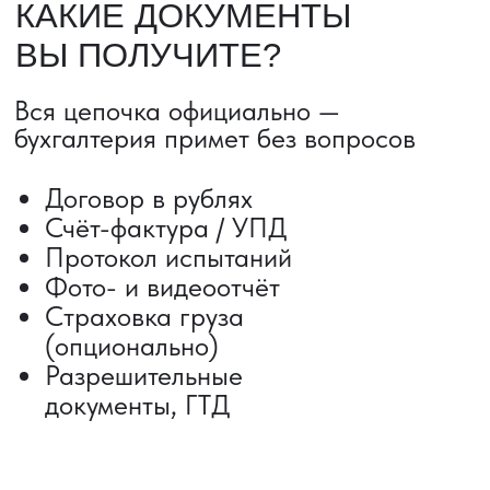
ДОСТАВКА ТОВАРОВ ИЗ КИТАЯ
Сроки от 5 дней
Авиадоставка
Сборный груз
Мультимодальные перевозки
Железнодорожные перевозки
Автогрузоперевозки
Контейнерные перевозки
Негабаритные грузоперевозки
Доставка образцов
Получить консультацию
ВЫКУП ТОВАРОВ ИЗ КИТАЯ
Выкуп от 1 000 000 ₽
Выкуп с Alibaba
Выкуп с 1688
Поиск поставщика