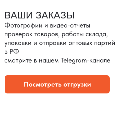
Портативные колонки
Складная зарядка
Условия: Тираж 3100 шт.
Условия: Тираж 5900 шт.
Колонка с шнуром
Магнитная зарядка 3в1.
зарядным, без коробки
15w.
и ложемента (эвы).
Комплект: устройство +
провод Type C.
КОНТРОЛЬ КАЧЕСТВА
Проверка по ТЗ включает:
— измерения размеров
— визуальный осмотр
— маркировку