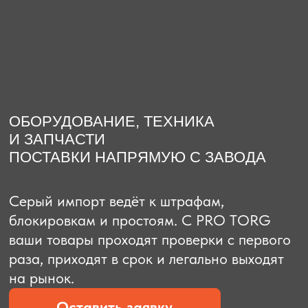
О компании
Доставка из Китая
Закупка в К
ОБОРУДОВАНИЕ, ТЕХНИКА
И ЗАПЧАСТИ
ПОСТАВКИ НАПРЯМУЮ С ЗАВОДА
Серый импорт ведёт к штрафам,
блокировкам и простоям. C PRO TORG
ваши товары проходят проверки с первого
раза, приходят в срок и легально выходят
на рынок.
Оставить заявку
Рассчитать стоимость
Рассчитать стоимость