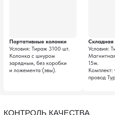
Оставить заявку
Звонок бесплатный
НАВИГАЦИЯ
О компании
8 800 600–36–30
Доставка из Китая
sale@pro-torg.ru
Закупка в Китае
Для вопросов
Дополнительные
услуги
и предложений
г. Москва, ул.
Бутлерова, д.17, 5
этаж, оф. 5016
Для вопросов и предложений
Главный офис