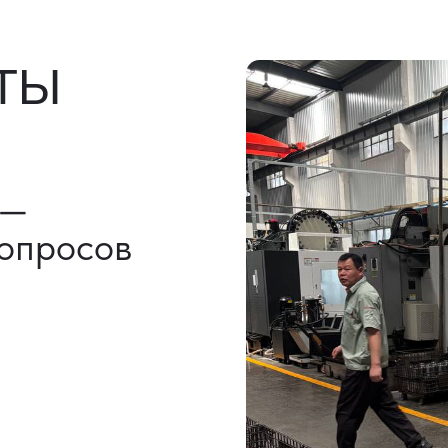
льно)
ы, ГТД
НАШИ УСЛУГИ