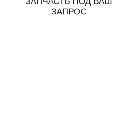
КАКИЕ ДОКУМЕНТЫ
ВЫ ПОЛУЧИТЕ?
Вся цепочка официально —
бухгалтерия примет без вопросов
Договор в рублях
Счёт-фактура / УПД
Протокол испытаний
Фото- и видеоотчёт
Страховка груза
(опционально)
Разрешительные
документы, ГТД