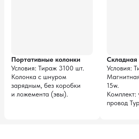
Даю согласие на обработку
персональных данных
и соглашаюсь с
политикой конфиденциальности
Оставить заявку
Звонок бесплатный
НАВИГАЦИЯ
О компании
8 800 600–36–30
Доставка из Китая
sale@pro-torg.ru
Закупка в Китае
Для вопросов
Дополнительные
услуги
и предложений
г. Москва, ул.
Бутлерова, д.17, 5
этаж, оф. 5016
Для вопросов и предложений
Главный офис