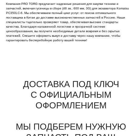
Компания PRO TORG предлагает надежные решения для закупки техники и
запчастей, включая гусеницы в сборе (48 зв., 600 мм, 3G) для экскаватора Komatsu
PC350LC-6. Мы обеспечиваем полный цикл услуг: от поиска оптимального
поставщика в Китае до доставки высококачественных запчастей в Россию. Наши
специалисты тщательно проверяют товар, обеспечивая высокие стандарты
качества. Благодаря налаженной логистике и прозрачной системе
ценообразования, вы получите необходимые детали вовремя и без скрытых
платежей. Спешите оформить выкуп и доставку через нашу компанию, чтобы
гарантировать бесперебойную работу вашей техники!
Все агрегаты проходят
промышленную дефектовку, замену
(изношенных узлов), сборку
и испытания на стенде