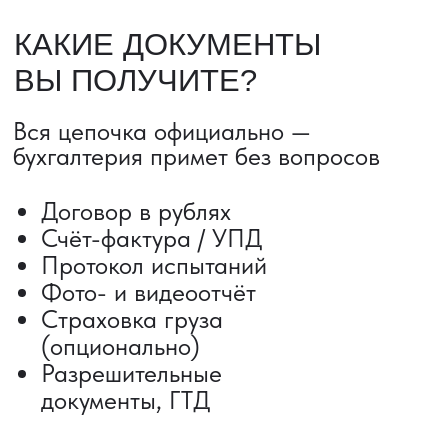
ДОСТАВКА ТОВАРОВ ИЗ КИТАЯ
Сроки от 5 дней
Авиадоставка
Сборный груз
Мультимодальные перевозки
Железнодорожные перевозки
Автогрузоперевозки
Контейнерные перевозки
Негабаритные грузоперевозки
Доставка образцов
Получить консультацию
ВЫКУП ТОВАРОВ ИЗ КИТАЯ
Выкуп от 1 000 000 ₽
Выкуп с Alibaba
Выкуп с 1688