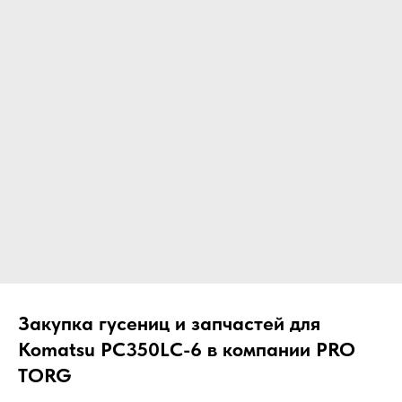
ЧТО МЫ ПОСТАВЛЯЕМ?
Гидрораспределительные станции
Муфты отбора мощности
ДОСТАВКА ПОД КЛЮЧ
Редукторы хода
С ОФИЦИАЛЬНЫМ
Гидронасосы и гидромоторы
ОФОРМЛЕНИЕМ
Клапаны, блоки управления
Прочие гидравлические узлы
МЫ ПОДБЕРЕМ НУЖНУЮ
ЗАПЧАСТЬ ПОД ВАШ
ЗАПРОС
Закупка гусениц и запчастей для
Komatsu PC350LC-6 в компании PRO
TORG