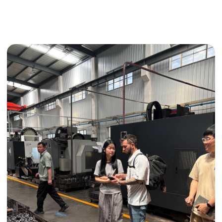
Поиск поставщика
Получить консультацию
ИНДИВИДУАЛЬНЫЕ УСЛУГИ
Выгодные условия
Сертификация грузов
Консолидация грузов
Сопровождение грузов
Таможенное оформление
Страхование груза
Временное хранение
Организация производства
Проверка качества товара
Оплата и переговоры
с поставщиком
Инспекция поставщика