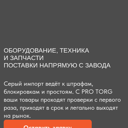
О компании
Доставка из Китая
Закупка в К
ОБОРУДОВАНИЕ, ТЕХНИКА
И ЗАПЧАСТИ
ПОСТАВКИ НАПРЯМУЮ С ЗАВОДА
Серый импорт ведёт к штрафам,
блокировкам и простоям. C PRO TORG
ваши товары проходят проверки с первого
раза, приходят в срок и легально выходят
на рынок.
Оставить заявку
Рассчитать стоимость
Рассчитать стоимость