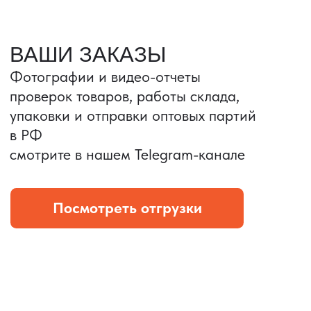
Портативные колонки
Складная зарядка
Условия: Тираж 3100 шт.
Условия: Тираж 5900 шт.
Колонка с шнуром
Магнитная зарядка 3в1.
зарядным, без коробки
15w.
и ложемента (эвы).
Комплект: устройство +
провод Type C.
КОНТРОЛЬ КАЧЕСТВА
Проверка по ТЗ включает:
— измерения размеров
— визуальный осмотр
— маркировку