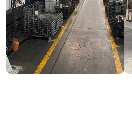
Гидрораспределительные 
Муфты отбора мощности
Редукторы хода
Гидронасосы и гидромото
Клапаны, блоки управлен
Прочие гидравлические у
Все агрегаты проходят про
узлов), сборку и испытания 