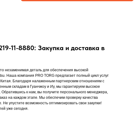
9-11-8880: Закупка и доставка в
то незаменимая деталь для обеспечения высокой
tsu. Наша компания PRO TORG предлагает полный цикл услуг
из Китая. Благодаря налаженным партнерским отношениям с
енным складам в Гуанчжоу и Иу, мы гарантируем высокое
и. Обратившись к нам, вы получите персонального менеджера,
аказ на каждом этапе. Мы обеспечим проверку качества
. Не упустите возможность оптимизировать свои закупки!
тей уже сегодня.