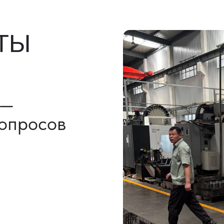
льно)
ы, ГТД
НАШИ УСЛУГИ