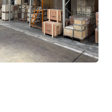
станции
ры
ия
злы
мышленную дефектовку, замен
на стенде