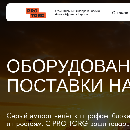
Официальный импорт в Россию
О компании
Дос
Азия • Африка • Европа
ОБОРУДОВАНИЕ
ПОСТАВКИ НА
Серый импорт ведёт к штрафам, блокиров
и простоям. C PRO TORG ваши товары про
проверки с первого раза, приходят в срок
и легально выходят на рынок.