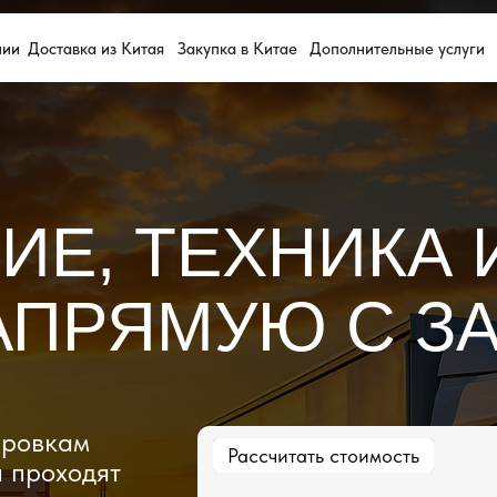
тавка из Китая
Закупка в Китае
Дополнительные услуги
8 8
, ТЕХНИКА И З
ПРЯМУЮ С ЗАВО
кам
Рассчитать стоимость
Рассчитать стоимость
ходят