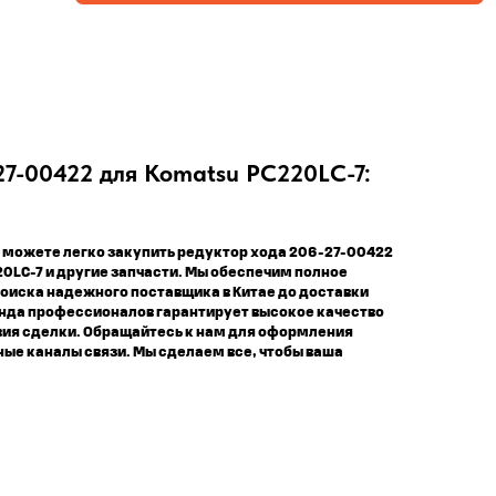
27-00422 для Komatsu PC220LC-7:
 можете легко закупить редуктор хода 206-27-00422
0LC-7 и другие запчасти. Мы обеспечим полное
оиска надежного поставщика в Китае до доставки
анда профессионалов гарантирует высокое качество
вия сделки. Обращайтесь к нам для оформления
ные каналы связи. Мы сделаем все, чтобы ваша