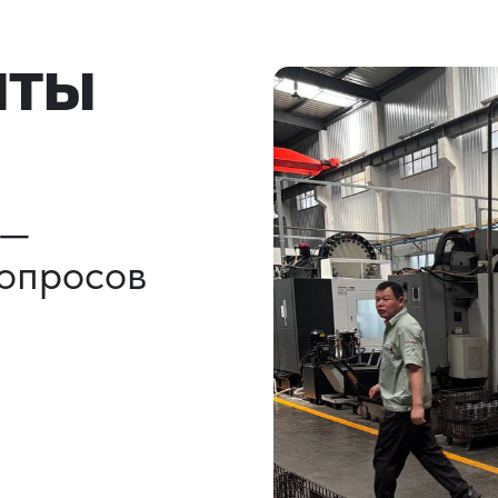
льно)
ы, ГТД
НАШИ УСЛУГИ