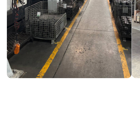
Гидрораспределительные 
Муфты отбора мощности
Редукторы хода
Гидронасосы и гидромото
Клапаны, блоки управлен
Прочие гидравлические у
Все агрегаты проходят про
узлов), сборку и испытания 