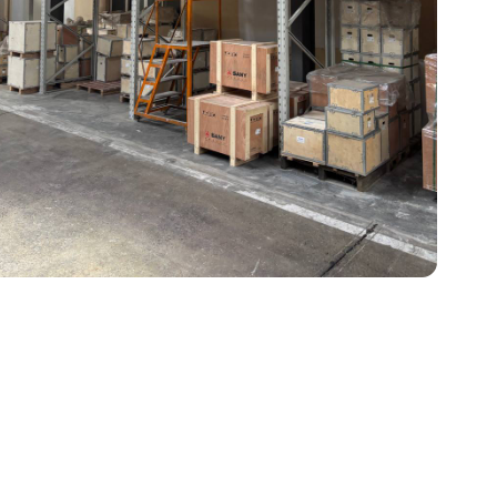
станции
ры
ия
злы
мышленную дефектовку, замен
на стенде