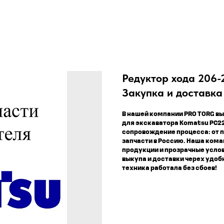
Редуктор хода 206-
Закупка и доставка
В нашей компании PRO TORG вы
для экскаватора Komatsu PC22
сопровождение процесса: от п
запчасти в Россию. Наша ком
продукции и прозрачные усло
выкупа и доставки черех удоб
техника работала без сбоев!