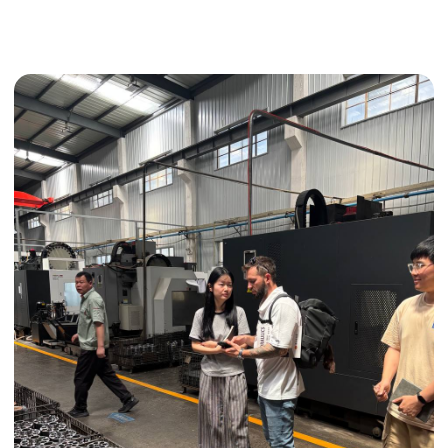
Получить консультацию
ИНДИВИДУАЛЬНЫЕ УСЛУГИ
Выгодные условия
Сертификация грузов
Консолидация грузов
Сопровождение грузов
Таможенное оформление
Страхование груза
Временное хранение
Организация производства
Проверка качества товара
Оплата и переговоры
с поставщиком
Инспекция поставщика