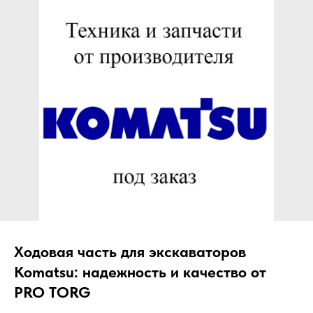
ЧТО МЫ ПОСТАВЛЯЕМ?
Гидрораспределительные станции
Муфты отбора мощности
ДОСТАВКА ПОД КЛЮЧ
Редукторы хода
С ОФИЦИАЛЬНЫМ
Гидронасосы и гидромоторы
ОФОРМЛЕНИЕМ
Клапаны, блоки управления
Прочие гидравлические узлы
МЫ ПОДБЕРЕМ НУЖНУЮ
ЗАПЧАСТЬ ПОД ВАШ
ЗАПРОС
Ходовая часть для экскаваторов
Komatsu: надежность и качество от
PRO TORG