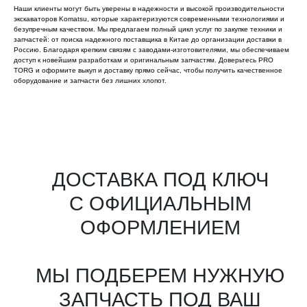
Наши клиенты могут быть уверены в надежности и высокой производительности
экскаваторов Komatsu, которые характеризуются современными технологиями и
безупречным качеством. Мы предлагаем полный цикл услуг по закупке техники и
запчастей: от поиска надежного поставщика в Китае до организации доставки в
Россию. Благодаря крепким связям с заводами-изготовителями, мы обеспечиваем
доступ к новейшим разработкам и оригинальным запчастям. Доверьтесь PRO
TORG и оформите выкуп и доставку прямо сейчас, чтобы получить качественное
оборудование и запчасти без лишних хлопот.
Все агрегаты проходят
промышленную дефектовку, замену
(изношенных узлов), сборку
и испытания на стенде