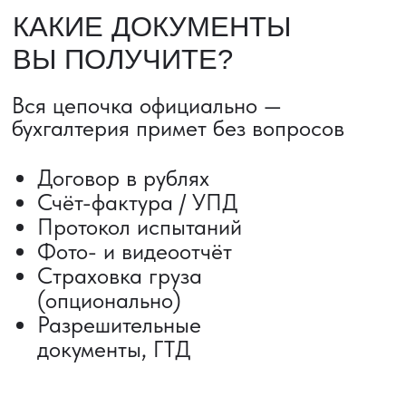
ДОСТАВКА ТОВАРОВ ИЗ КИТАЯ
Сроки от 5 дней
Авиадоставка
Сборный груз
Мультимодальные перевозки
Железнодорожные перевозки
Автогрузоперевозки
Контейнерные перевозки
Негабаритные грузоперевозки
Доставка образцов
Получить консультацию
ВЫКУП ТОВАРОВ ИЗ КИТАЯ
Выкуп от 1 000 000 ₽
Выкуп с Alibaba
Выкуп с 1688
Поиск поставщика