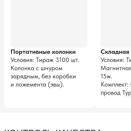
и соглашаюсь с
политикой конфиденциальности
Оставить заявку
Звонок бесплатный
НАВИГАЦИЯ
О компании
8 800 600–36–30
Доставка из Китая
sale@pro-torg.ru
Закупка в Китае
Для вопросов
Дополнительные
услуги
и предложений
г. Москва, ул.
Бутлерова, д.17, 5
этаж, оф. 5016
Для вопросов и предложений
Главный офис