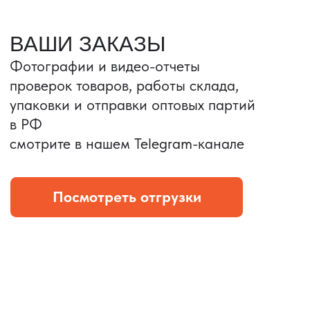
Портативные колонки
Складная зарядка
Условия: Тираж 3100 шт.
Условия: Тираж 5900 шт.
Колонка с шнуром
Магнитная зарядка 3в1.
зарядным, без коробки
15w.
и ложемента (эвы).
Комплект: устройство +
провод Type C.
КОНТРОЛЬ КАЧЕСТВА
Проверка по ТЗ включает:
— измерения размеров
— визуальный осмотр
— маркировку