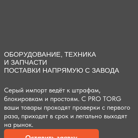
О компании
Доставка из Китая
Закупка в К
ОБОРУДОВАНИЕ, ТЕХНИКА
И ЗАПЧАСТИ
ПОСТАВКИ НАПРЯМУЮ С ЗАВОДА
Серый импорт ведёт к штрафам,
блокировкам и простоям. C PRO TORG
ваши товары проходят проверки с первого
раза, приходят в срок и легально выходят
на рынок.
Оставить заявку
Рассчитать стоимость
Рассчитать стоимость