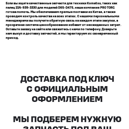
Если вы ищете качественные запчасти для техники Komatsu, таких как
палец 21N-939-3330 для моделей D65-D475, наша компания PRO TORG
готова помочь. Мы обеспечиваем прямые поставки из Китая, а также
проводим контроль качества на всех этапах. С нашими персональными
менеджерами вы получите обратную связь на каждом этапе закупки, а
прозрачная система ценообразования избавит от неожиданных затрат.
Оставьте заявку на сайте или свяжитесь с нами по телефону. Доверьте
нам выкуп и доставку запчастей, и мы гарантируем их своевременный
приход.
Все агрегаты проходят
промышленную дефектовку, замену
(изношенных узлов), сборку
и испытания на стенде