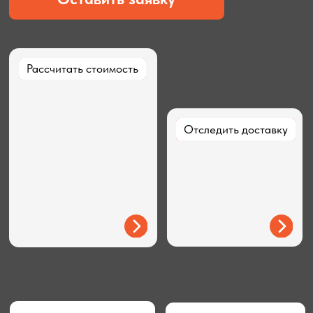
Отследить доставку
Отследить доставку
Работаем с ИП и Юр.
Фотофиксация
лицами
маркировки, проверка
партии в Китае нашей
командой
Все документы для
Оплата в рублях,
проектной экспертизы
договор с УПД
Полная гарантия безопасности
вашего груза
Связаться