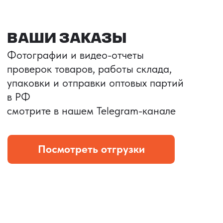
Портативные колонки
Складная зарядка
Условия: Тираж 3100 шт.
Условия: Тираж 5900 шт.
Колонка с шнуром
Магнитная зарядка 3в1.
зарядным, без коробки
15w.
и ложемента (эвы).
Комплект: устройство +
провод Type C.
КОНТРОЛЬ КАЧЕСТВА
Проверка по ТЗ включает:
— измерения размеров
— визуальный осмотр
— маркировку