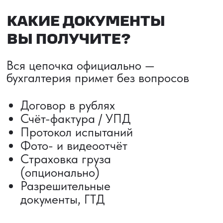
ДОСТАВКА ТОВАРОВ ИЗ КИТАЯ
Сроки от 5 дней
Авиадоставка
Сборный груз
Мультимодальные перевозки
Железнодорожные перевозки
Автогрузоперевозки
Контейнерные перевозки
Негабаритные грузоперевозки
Доставка образцов
Получить консультацию
ВЫКУП ТОВАРОВ ИЗ КИТАЯ
Выкуп от 1 000 000 ₽
Выкуп с Alibaba
Выкуп с 1688