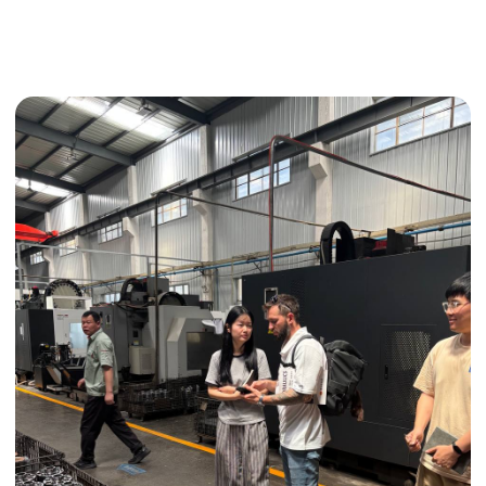
Поиск поставщика
Получить консультацию
ИНДИВИДУАЛЬНЫЕ УСЛУГИ
Выгодные условия
Сертификация грузов
Консолидация грузов
Сопровождение грузов
Таможенное оформление
Страхование груза
Временное хранение
Организация производства
Проверка качества товара
Оплата и переговоры
с поставщиком
Инспекция поставщика