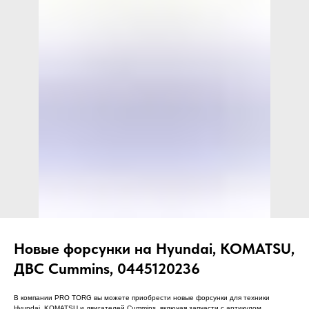
ЧТО МЫ ПОСТАВЛЯЕМ?
Гидрораспределительные станции
Муфты отбора мощности
ДОСТАВКА ПОД КЛЮЧ
Редукторы хода
С ОФИЦИАЛЬНЫМ
Гидронасосы и гидромоторы
ОФОРМЛЕНИЕМ
Клапаны, блоки управления
Прочие гидравлические узлы
МЫ ПОДБЕРЕМ НУЖНУЮ
ЗАПЧАСТЬ ПОД ВАШ
ЗАПРОС
Новые форсунки на Hyundai, KOMATSU,
ДВС Cummins, 0445120236
В компании PRO TORG вы можете приобрести новые форсунки для техники
Hyundai, KOMATSU и двигателей Cummins, включая запчасти с артикулом