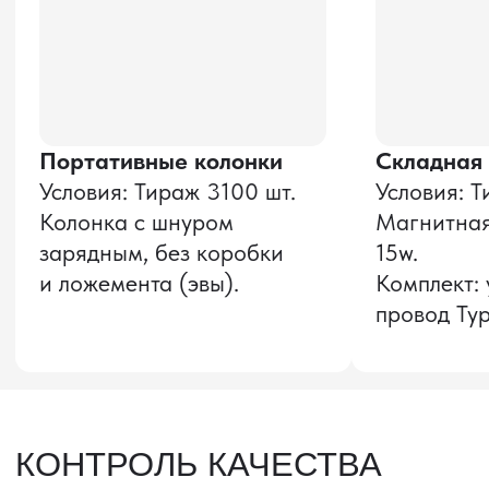
Оставить заявку
Звонок бесплатный
НАВИГАЦИЯ
О компании
8 800 600–36–30
Доставка из Китая
sale@pro-torg.ru
Закупка в Китае
Для вопросов
Дополнительные
услуги
и предложений
г. Москва, ул.
Бутлерова, д.17, 5
этаж, оф. 5016
Для вопросов и предложений
Главный офис