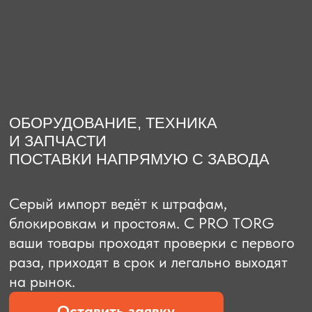
О компании
Доставка из Китая
Закупка в К
ОБОРУДОВАНИЕ, ТЕХНИКА
И ЗАПЧАСТИ
ПОСТАВКИ НАПРЯМУЮ С ЗАВОДА
Серый импорт ведёт к штрафам,
блокировкам и простоям. C PRO TORG
ваши товары проходят проверки с первого
раза, приходят в срок и легально выходят
на рынок.
Оставить заявку
Рассчитать стоимость
Рассчитать стоимость