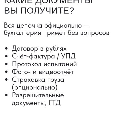
Сроки от 5 дней
Авиадоставка
Сборный груз
Мультимодальные перевозки
Железнодорожные перевозки
Автогрузоперевозки
Контейнерные перевозки
Негабаритные грузоперевозки
Доставка образцов
Получить консультацию
ВЫКУП ТОВАРОВ ИЗ КИТАЯ
Выкуп от 1 000 000 ₽
Выкуп с Alibaba
Выкуп с 1688
Поиск поставщика