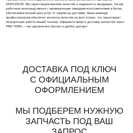
0445120236. Мы гарантируем высокое качество и надежность продукции, так как
работаем непосредственно с проверенными заводами-изготовителями в Китае,
обеспечивая полный цикл услуг от закупки до доставки. Наша команда
профессионалов обеспечит контроль качества на всех этапах, что гарантирует
безупречную работу вашей техники. Оформите выкуп и доставку запчастей через
PRO TORG — мы сделаем все быстро и удобно для вас!
Все агрегаты проходят
промышленную дефектовку, замену
(изношенных узлов), сборку
и испытания на стенде