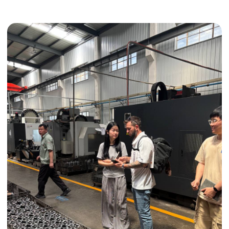
Получить консультацию
ИНДИВИДУАЛЬНЫЕ УСЛУГИ
Выгодные условия
Сертификация грузов
Консолидация грузов
Сопровождение грузов
Таможенное оформление
Страхование груза
Временное хранение
Организация производства
Проверка качества товара
Оплата и переговоры
с поставщиком
Инспекция поставщика
Товары для маркетплейсов