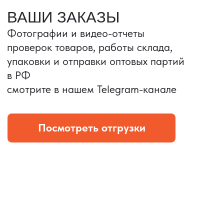
Портативные колонки
Складная зарядка
Условия: Тираж 3100 шт.
Условия: Тираж 5900 шт.
Колонка с шнуром
Магнитная зарядка 3в1.
зарядным, без коробки
15w.
и ложемента (эвы).
Комплект: устройство +
провод Type C.
КОНТРОЛЬ КАЧЕСТВА
Проверка по ТЗ включает:
— измерения размеров
— визуальный осмотр
— маркировку