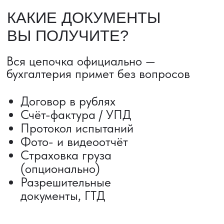
ДОСТАВКА ТОВАРОВ ИЗ КИТАЯ
Сроки от 5 дней
Авиадоставка
Сборный груз
Мультимодальные перевозки
Железнодорожные перевозки
Автогрузоперевозки
Контейнерные перевозки
Негабаритные грузоперевозки
Доставка образцов
Получить консультацию
ВЫКУП ТОВАРОВ ИЗ КИТАЯ
Выкуп от 1 000 000 ₽
Выкуп с Alibaba
Выкуп с 1688
Поиск поставщика