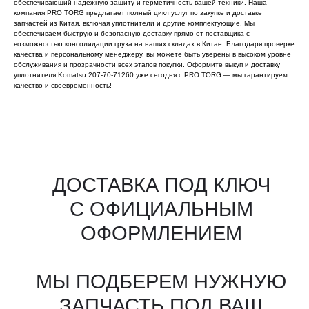
обеспечивающий надежную защиту и герметичность вашей техники. Наша
компания PRO TORG предлагает полный цикл услуг по закупке и доставке
запчастей из Китая, включая уплотнители и другие комплектующие. Мы
обеспечиваем быструю и безопасную доставку прямо от поставщика с
возможностью консолидации груза на наших складах в Китае. Благодаря проверке
качества и персональному менеджеру, вы можете быть уверены в высоком уровне
обслуживания и прозрачности всех этапов покупки. Оформите выкуп и доставку
уплотнителя Komatsu 207-70-71260 уже сегодня с PRO TORG — мы гарантируем
качество и своевременность!
Все агрегаты проходят
промышленную дефектовку, замену
(изношенных узлов), сборку
и испытания на стенде