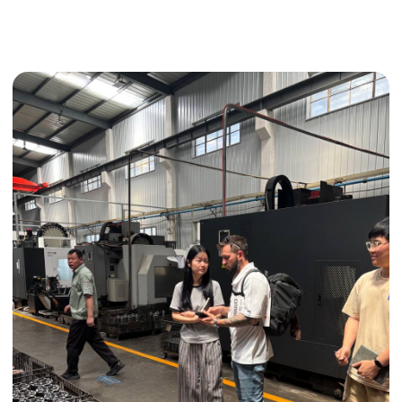
Получить консультацию
ИНДИВИДУАЛЬНЫЕ УСЛУГИ
Выгодные условия
Сертификация грузов
Консолидация грузов
Сопровождение грузов
Таможенное оформление
Страхование груза
Временное хранение
Организация производства
Проверка качества товара
Оплата и переговоры
с поставщиком
Инспекция поставщика