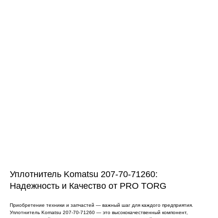
ЧТО МЫ ПОСТАВЛЯЕМ?
Гидрораспределительные станции
Муфты отбора мощности
ДОСТАВКА ПОД КЛЮЧ
Редукторы хода
С ОФИЦИАЛЬНЫМ
Гидронасосы и гидромоторы
ОФОРМЛЕНИЕМ
Клапаны, блоки управления
Прочие гидравлические узлы
МЫ ПОДБЕРЕМ НУЖНУЮ
ЗАПЧАСТЬ ПОД ВАШ
ЗАПРОС
Уплотнитель Komatsu 207-70-71260:
Надежность и Качество от PRO TORG
Приобретение техники и запчастей — важный шаг для каждого предприятия.
Уплотнитель Komatsu 207-70-71260 — это высококачественный компонент,