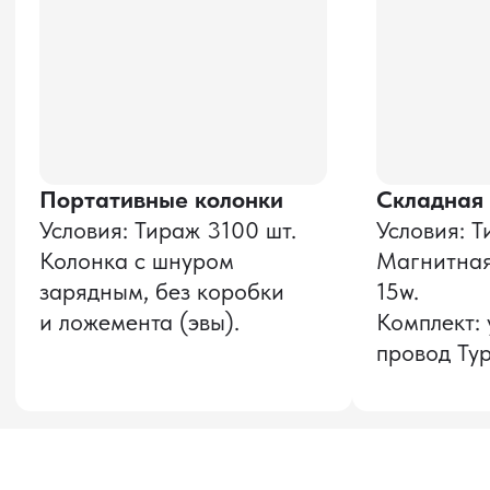
и соглашаюсь с
политикой конфиденциальности
Оставить заявку
Звонок бесплатный
НАВИГАЦИЯ
О компании
8 800 600–36–30
Доставка из Китая
sale@pro-torg.ru
Закупка в Китае
Для вопросов
Дополнительные
услуги
и предложений
г. Москва, ул.
Бутлерова, д.17, 5
этаж, оф. 5016
Для вопросов и предложений
Главный офис