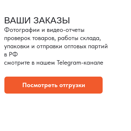
Портативные колонки
Складная зарядка
Условия: Тираж 3100 шт.
Условия: Тираж 5900 шт.
Колонка с шнуром
Магнитная зарядка 3в1.
зарядным, без коробки
15w.
и ложемента (эвы).
Комплект: устройство +
провод Type C.
КОНТРОЛЬ КАЧЕСТВА
Проверка по ТЗ включает:
— измерения размеров
— визуальный осмотр
— маркировку