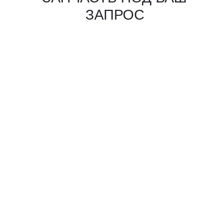
КАКИЕ ДОКУМЕНТЫ
ВЫ ПОЛУЧИТЕ?
Вся цепочка официально —
бухгалтерия примет без вопросов
Договор в рублях
Счёт-фактура / УПД
Протокол испытаний
Фото- и видеоотчёт
Страховка груза
(опционально)
Разрешительные
документы, ГТД