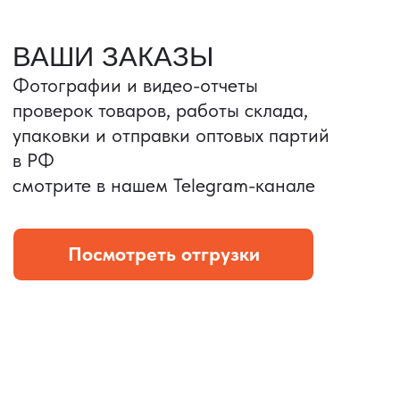
Портативные колонки
Складная зарядка
Условия: Тираж 3100 шт.
Условия: Тираж 5900 шт.
Колонка с шнуром
Магнитная зарядка 3в1.
зарядным, без коробки
15w.
и ложемента (эвы).
Комплект: устройство +
провод Type C.
КОНТРОЛЬ КАЧЕСТВА
Проверка по ТЗ включает:
— измерения размеров
— визуальный осмотр
— маркировку