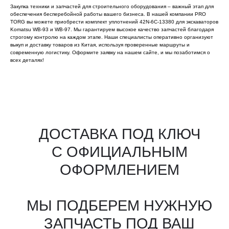
Закупка техники и запчастей для строительного оборудования – важный этап для
обеспечения бесперебойной работы вашего бизнеса. В нашей компании PRO
TORG вы можете приобрести комплект уплотнений 42N-6C-13380 для экскаваторов
Komatsu WB-93 и WB-97. Мы гарантируем высокое качество запчастей благодаря
строгому контролю на каждом этапе. Наши специалисты оперативно организуют
выкуп и доставку товаров из Китая, используя проверенные маршруты и
современную логистику. Оформите заявку на нашем сайте, и мы позаботимся о
всех деталях!
Все агрегаты проходят
промышленную дефектовку, замену
(изношенных узлов), сборку
и испытания на стенде