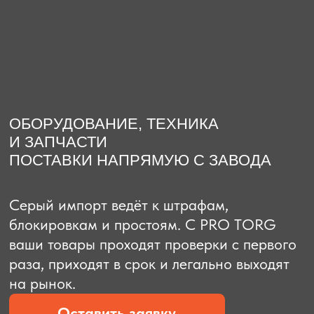
О компании
Доставка из Китая
Закупка в К
ОБОРУДОВАНИЕ, ТЕХНИКА
И ЗАПЧАСТИ
ПОСТАВКИ НАПРЯМУЮ С ЗАВОДА
Серый импорт ведёт к штрафам,
блокировкам и простоям. C PRO TORG
ваши товары проходят проверки с первого
раза, приходят в срок и легально выходят
на рынок.
Оставить заявку
Рассчитать стоимость
Рассчитать стоимость