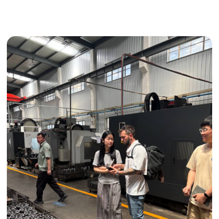
Получить консультацию
ИНДИВИДУАЛЬНЫЕ УСЛУГИ
Выгодные условия
Сертификация грузов
Консолидация грузов
Сопровождение грузов
Таможенное оформление
Страхование груза
Временное хранение
Организация производства
Проверка качества товара
Оплата и переговоры
с поставщиком
Инспекция поставщика