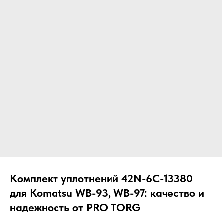
ЧТО МЫ ПОСТАВЛЯЕМ?
Гидрораспределительные станции
Муфты отбора мощности
ДОСТАВКА ПОД КЛЮЧ
Редукторы хода
С ОФИЦИАЛЬНЫМ
Гидронасосы и гидромоторы
ОФОРМЛЕНИЕМ
Клапаны, блоки управления
Прочие гидравлические узлы
МЫ ПОДБЕРЕМ НУЖНУЮ
ЗАПЧАСТЬ ПОД ВАШ
ЗАПРОС
Комплект уплотнений 42N-6C-13380
для Komatsu WB-93, WB-97: качество и
надежность от PRO TORG