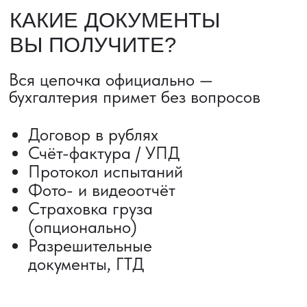
ДОСТАВКА ТОВАРОВ ИЗ КИТАЯ
Сроки от 5 дней
Авиадоставка
Сборный груз
Мультимодальные перевозки
Железнодорожные перевозки
Автогрузоперевозки
Контейнерные перевозки
Негабаритные грузоперевозки
Доставка образцов
Получить консультацию
ВЫКУП ТОВАРОВ ИЗ КИТАЯ
Выкуп от 1 000 000 ₽
Выкуп с Alibaba
Выкуп с 1688
Поиск поставщика