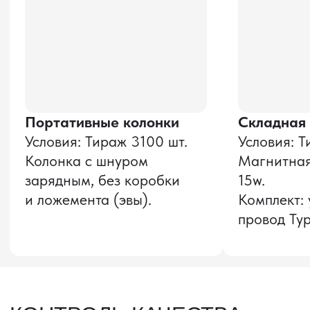
и соглашаюсь с
политикой конфиденциальности
Оставить заявку
Звонок бесплатный
НАВИГАЦИЯ
О компании
8 800 600–36–30
Доставка из Китая
sale@pro-torg.ru
Закупка в Китае
Для вопросов
Дополнительные
услуги
и предложений
г. Москва, ул.
Бутлерова, д.17, 5
этаж, оф. 5016
Для вопросов и предложений
Главный офис