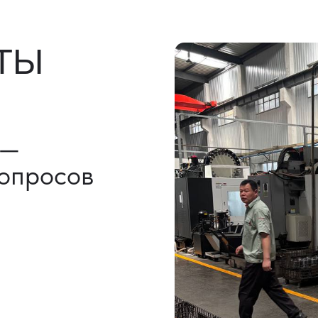
льно)
ы, ГТД
НАШИ УСЛУГИ