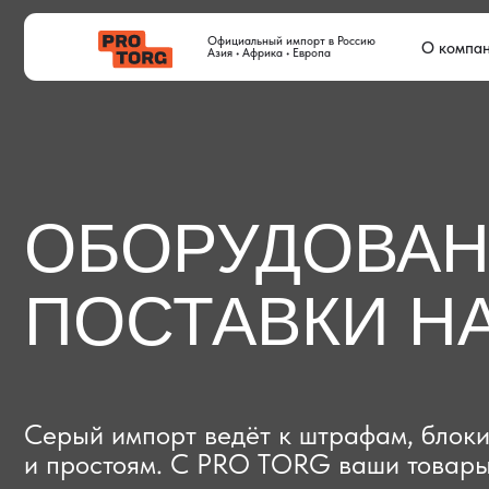
Официальный импорт в Россию
О компании
Дос
Азия • Африка • Европа
ОБОРУДОВАНИЕ
ПОСТАВКИ НА
Серый импорт ведёт к штрафам, блокиров
и простоям. C PRO TORG ваши товары про
проверки с первого раза, приходят в срок
и легально выходят на рынок.