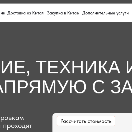
тавка из Китая
Закупка в Китае
Дополнительные услуги
8 8
, ТЕХНИКА И З
ПРЯМУЮ С ЗАВО
кам
Рассчитать стоимость
Рассчитать стоимость
ходят