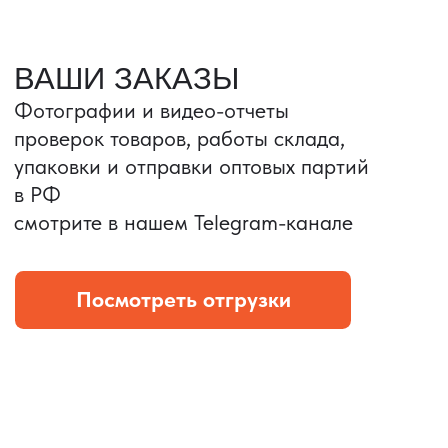
Портативные колонки
Складная зарядка
Условия: Тираж 3100 шт.
Условия: Тираж 5900 шт.
Колонка с шнуром
Магнитная зарядка 3в1.
зарядным, без коробки
15w.
и ложемента (эвы).
Комплект: устройство +
провод Type C.
КОНТРОЛЬ КАЧЕСТВА
Проверка по ТЗ включает:
— измерения размеров
— визуальный осмотр
— маркировку