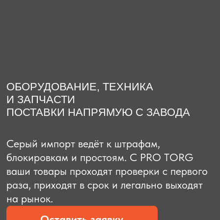
О компании
Доставка из Китая
Закупка в К
ОБОРУДОВАНИЕ, ТЕХНИКА
И ЗАПЧАСТИ
ПОСТАВКИ НАПРЯМУЮ С ЗАВОДА
Серый импорт ведёт к штрафам,
блокировкам и простоям. C PRO TORG
ваши товары проходят проверки с первого
раза, приходят в срок и легально выходят
на рынок.
Оставить заявку
Рассчитать стоимость
Рассчитать стоимость