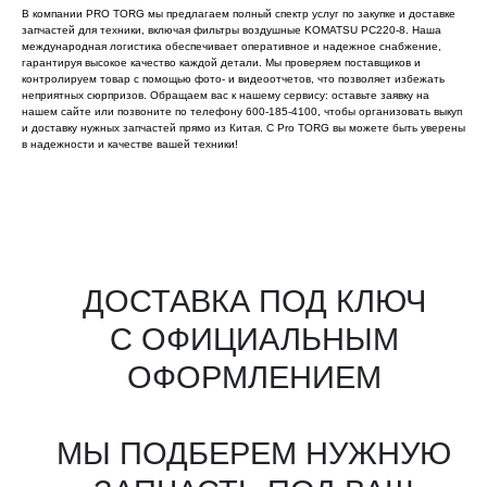
В компании PRO TORG мы предлагаем полный спектр услуг по закупке и доставке
запчастей для техники, включая фильтры воздушные KOMATSU PC220-8. Наша
международная логистика обеспечивает оперативное и надежное снабжение,
гарантируя высокое качество каждой детали. Мы проверяем поставщиков и
контролируем товар с помощью фото- и видеоотчетов, что позволяет избежать
неприятных сюрпризов. Обращаем вас к нашему сервису: оставьте заявку на
нашем сайте или позвоните по телефону 600-185-4100, чтобы организовать выкуп
и доставку нужных запчастей прямо из Китая. С Pro TORG вы можете быть уверены
в надежности и качестве вашей техники!
Все агрегаты проходят
промышленную дефектовку, замену
(изношенных узлов), сборку
и испытания на стенде