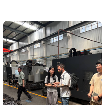
Поиск поставщика
Получить консультацию
ИНДИВИДУАЛЬНЫЕ УСЛУГИ
Выгодные условия
Сертификация грузов
Консолидация грузов
Сопровождение грузов
Таможенное оформление
Страхование груза
Временное хранение
Организация производства
Проверка качества товара
Оплата и переговоры
с поставщиком
Инспекция поставщика