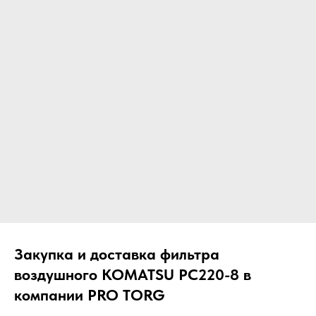
ЧТО МЫ ПОСТАВЛЯЕМ?
Гидрораспределительные станции
Муфты отбора мощности
ДОСТАВКА ПОД КЛЮЧ
Редукторы хода
С ОФИЦИАЛЬНЫМ
Гидронасосы и гидромоторы
ОФОРМЛЕНИЕМ
Клапаны, блоки управления
Прочие гидравлические узлы
МЫ ПОДБЕРЕМ НУЖНУЮ
ЗАПЧАСТЬ ПОД ВАШ
ЗАПРОС
Закупка и доставка фильтра
воздушного KOMATSU PC220-8 в
компании PRO TORG