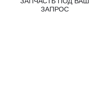
КАКИЕ ДОКУМЕНТЫ
ВЫ ПОЛУЧИТЕ?
Вся цепочка официально —
бухгалтерия примет без вопросов
Договор в рублях
Счёт-фактура / УПД
Протокол испытаний
Фото- и видеоотчёт
Страховка груза
(опционально)
Разрешительные
документы, ГТД