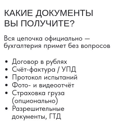
ДОСТАВКА ТОВАРОВ ИЗ КИТАЯ
Сроки от 5 дней
Авиадоставка
Сборный груз
Мультимодальные перевозки
Железнодорожные перевозки
Автогрузоперевозки
Контейнерные перевозки
Негабаритные грузоперевозки
Доставка образцов
Получить консультацию
ВЫКУП ТОВАРОВ ИЗ КИТАЯ
Выкуп от 1 000 000 ₽
Выкуп с Alibaba
Выкуп с 1688