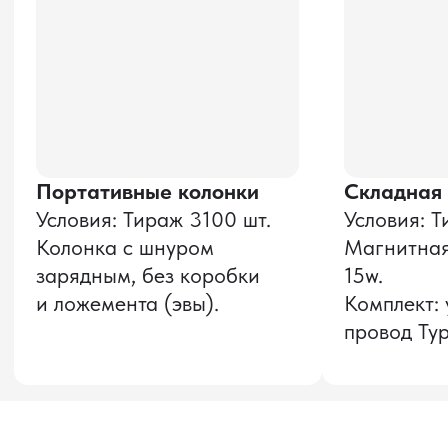
Даю согласие на обработку
персональных данных
и соглашаюсь с
политикой конфиденциальности
Оставить заявку
Звонок бесплатный
НАВИГАЦИЯ
О компании
8 800 600–36–30
Доставка из Китая
sale@pro-torg.ru
Закупка в Китае
Для вопросов
Дополнительные
услуги
и предложений
г. Москва, ул.
Бутлерова, д.17, 5
этаж, оф. 5016
Для вопросов и предложений
Главный офис