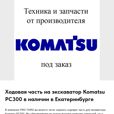
ЧТО МЫ ПОСТАВЛЯЕМ?
Гидрораспределительные станции
Муфты отбора мощности
ДОСТАВКА ПОД КЛЮЧ
Редукторы хода
С ОФИЦИАЛЬНЫМ
Гидронасосы и гидромоторы
ОФОРМЛЕНИЕМ
Клапаны, блоки управления
Прочие гидравлические узлы
МЫ ПОДБЕРЕМ НУЖНУЮ
ЗАПЧАСТЬ ПОД ВАШ
ЗАПРОС
Ходовая часть на экскаватор Komatsu
PC300 в наличии в Екатеринбурге
В компании PRO TORG вы можете легко закупать ходовую часть для экскаватора
Komatsu PC300. Мы обеспечиваем не только высокое качество запчастей, но и