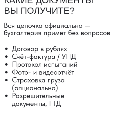
Сроки от 5 дней
Авиадоставка
Сборный груз
Мультимодальные перевозки
Железнодорожные перевозки
Автогрузоперевозки
Контейнерные перевозки
Негабаритные грузоперевозки
Доставка образцов
Получить консультацию
ВЫКУП ТОВАРОВ ИЗ КИТАЯ
Выкуп от 1 000 000 ₽
Выкуп с Alibaba
Выкуп с 1688
Поиск поставщика