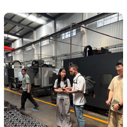
Получить консультацию
ИНДИВИДУАЛЬНЫЕ УСЛУГИ
Выгодные условия
Сертификация грузов
Консолидация грузов
Сопровождение грузов
Таможенное оформление
Страхование груза
Временное хранение
Организация производства
Проверка качества товара
Оплата и переговоры
с поставщиком
Инспекция поставщика
Товары для маркетплейсов