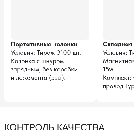
Оставить заявку
Звонок бесплатный
НАВИГАЦИЯ
О компании
8 800 600–36–30
Доставка из Китая
sale@pro-torg.ru
Закупка в Китае
Для вопросов
Дополнительные
услуги
и предложений
г. Москва, ул.
Бутлерова, д.17, 5
этаж, оф. 5016
Для вопросов и предложений
Главный офис