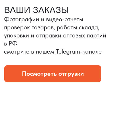
Портативные колонки
Складная зарядка
Условия: Тираж 3100 шт.
Условия: Тираж 5900 шт.
Колонка с шнуром
Магнитная зарядка 3в1.
зарядным, без коробки
15w.
и ложемента (эвы).
Комплект: устройство +
провод Type C.
КОНТРОЛЬ КАЧЕСТВА
Проверка по ТЗ включает:
— измерения размеров
— визуальный осмотр
— маркировку