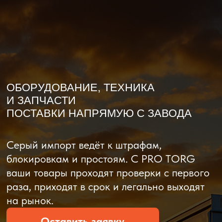
О компании
Доставка из Китая
Закупка в К
ОБОРУДОВАНИЕ, ТЕХНИКА
И ЗАПЧАСТИ
ПОСТАВКИ НАПРЯМУЮ С ЗАВОДА
Серый импорт ведёт к штрафам,
блокировкам и простоям. C PRO TORG
ваши товары проходят проверки с первого
раза, приходят в срок и легально выходят
на рынок.
Оставить заявку
Рассчитать стоимость
Рассчитать стоимость