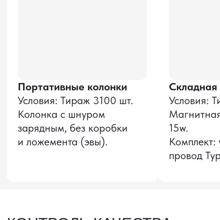
и соглашаюсь с
политикой конфиденциальности
Оставить заявку
Звонок бесплатный
НАВИГАЦИЯ
О компании
8 800 600–36–30
Доставка из Китая
sale@pro-torg.ru
Закупка в Китае
Для вопросов
Дополнительные
услуги
и предложений
г. Москва, ул.
Бутлерова, д.17, 5
этаж, оф. 5016
Для вопросов и предложений
Главный офис