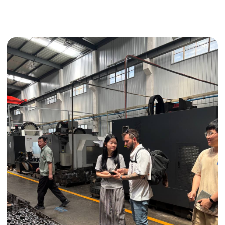
Получить консультацию
ИНДИВИДУАЛЬНЫЕ УСЛУГИ
Выгодные условия
Сертификация грузов
Консолидация грузов
Сопровождение грузов
Таможенное оформление
Страхование груза
Временное хранение
Организация производства
Проверка качества товара
Оплата и переговоры
с поставщиком
Инспекция поставщика