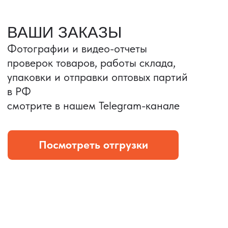
Портативные колонки
Складная зарядка
Условия: Тираж 3100 шт.
Условия: Тираж 5900 шт.
Колонка с шнуром
Магнитная зарядка 3в1.
зарядным, без коробки
15w.
и ложемента (эвы).
Комплект: устройство +
провод Type C.
КОНТРОЛЬ КАЧЕСТВА
Проверка по ТЗ включает:
— измерения размеров
— визуальный осмотр
— маркировку