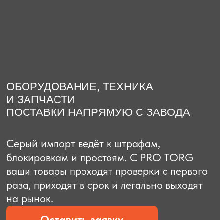
О компании
Доставка из Китая
Закупка в К
ОБОРУДОВАНИЕ, ТЕХНИКА
И ЗАПЧАСТИ
ПОСТАВКИ НАПРЯМУЮ С ЗАВОДА
Серый импорт ведёт к штрафам,
блокировкам и простоям. C PRO TORG
ваши товары проходят проверки с первого
раза, приходят в срок и легально выходят
на рынок.
Оставить заявку
Рассчитать стоимость
Рассчитать стоимость