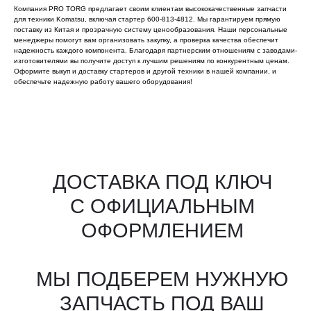
Компания PRO TORG предлагает своим клиентам высококачественные запчасти
для техники Komatsu, включая стартер 600-813-4812. Мы гарантируем прямую
поставку из Китая и прозрачную систему ценообразования. Наши персональные
менеджеры помогут вам организовать закупку, а проверка качества обеспечит
надежность каждого компонента. Благодаря партнерским отношениям с заводами-
изготовителями вы получите доступ к лучшим решениям по конкурентным ценам.
Оформите выкуп и доставку стартеров и другой техники в нашей компании, и
обеспечьте надежную работу вашего оборудования!
Все агрегаты проходят
промышленную дефектовку, замену
(изношенных узлов), сборку
и испытания на стенде