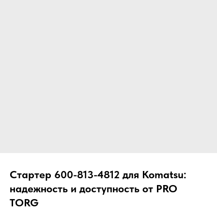
ЧТО МЫ ПОСТАВЛЯЕМ?
Гидрораспределительные станции
Муфты отбора мощности
ДОСТАВКА ПОД КЛЮЧ
Редукторы хода
С ОФИЦИАЛЬНЫМ
Гидронасосы и гидромоторы
ОФОРМЛЕНИЕМ
Клапаны, блоки управления
Прочие гидравлические узлы
МЫ ПОДБЕРЕМ НУЖНУЮ
ЗАПЧАСТЬ ПОД ВАШ
ЗАПРОС
Стартер 600-813-4812 для Komatsu:
надежность и доступность от PRO
TORG