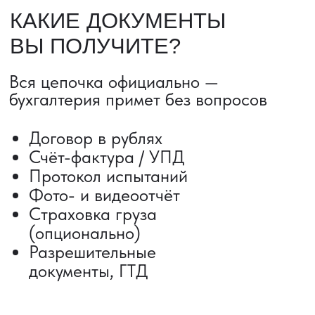
ДОСТАВКА ТОВАРОВ ИЗ КИТАЯ
Сроки от 5 дней
Авиадоставка
Сборный груз
Мультимодальные перевозки
Железнодорожные перевозки
Автогрузоперевозки
Контейнерные перевозки
Негабаритные грузоперевозки
Доставка образцов
Получить консультацию
ВЫКУП ТОВАРОВ ИЗ КИТАЯ
Выкуп от 1 000 000 ₽
Выкуп с Alibaba
Выкуп с 1688
Поиск поставщика