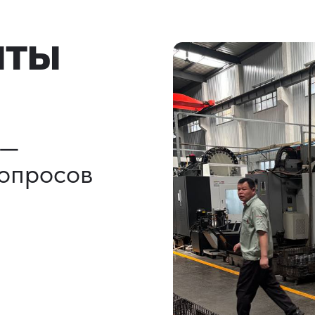
льно)
ы, ГТД
НАШИ УСЛУГИ