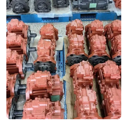
КАКИЕ ДОКУМЕНТ
ВЫ ПОЛУЧИТЕ?
Вся цепочка официально —
бухгалтерия примет без воп
Договор в рублях