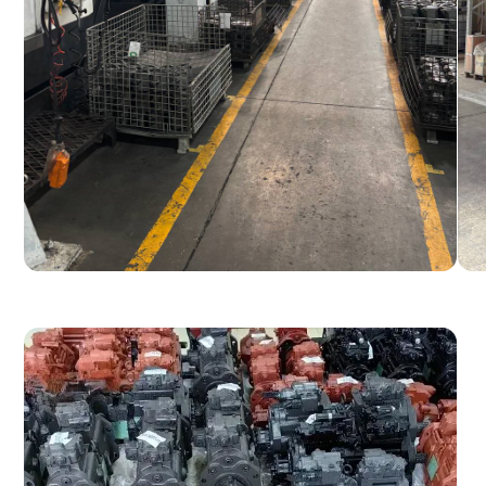
Гидрораспределительные 
Муфты отбора мощности
Редукторы хода
Гидронасосы и гидромото
Клапаны, блоки управлен
Прочие гидравлические у
Все агрегаты проходят про
узлов), сборку и испытания 