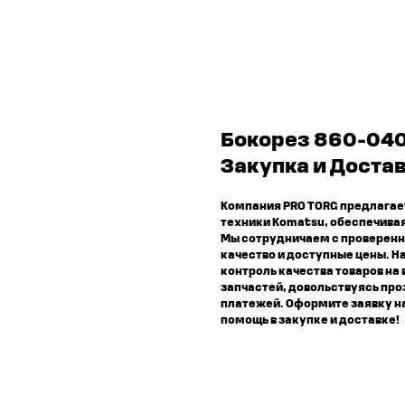
Бокорез 860-040
Закупка и Достав
Компания PRO TORG предлагае
техники Komatsu, обеспечивая
Мы сотрудничаем с проверенн
качество и доступные цены. 
контроль качества товаров на
запчастей, довольствуясь пр
платежей. Оформите заявку н
помощь в закупке и доставке!