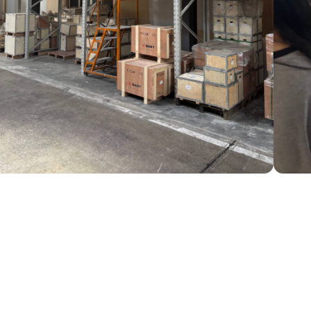
станции
ры
ия
злы
мышленную дефектовку, замен
на стенде