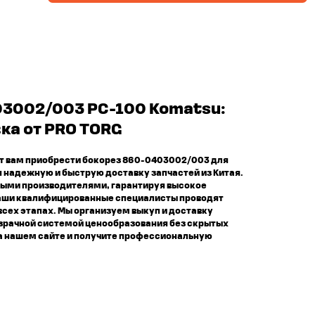
3002/003 PC-100 Komatsu:
ка от PRO TORG
т вам приобрести бокорез 860-0403002/003 для
 надежную и быструю доставку запчастей из Китая.
ыми производителями, гарантируя высокое
Наши квалифицированные специалисты проводят
 всех этапах. Мы организуем выкуп и доставку
озрачной системой ценообразования без скрытых
а нашем сайте и получите профессиональную